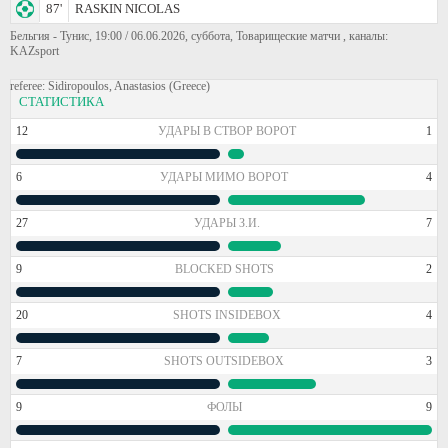
87'
RASKIN NICOLAS
Бельгия - Тунис, 19:00 / 06.06.2026, суббота, Товарищеские матчи , каналы:
KAZsport
referee: Sidiropoulos, Anastasios (Greece)
СТАТИСТИКА
12
УДАРЫ В СТВОР ВОРОТ
1
6
УДАРЫ МИМО ВОРОТ
4
27
УДАРЫ З.И.
7
9
BLOCKED SHOTS
2
20
SHOTS INSIDEBOX
4
7
SHOTS OUTSIDEBOX
3
9
ФОЛЫ
9