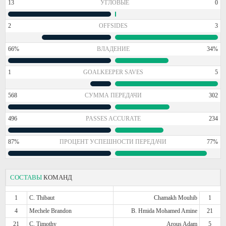
13
УГЛОВЫЕ
0
2
OFFSIDES
3
66%
ВЛАДЕНИЕ
34%
1
GOALKEEPER SAVES
5
568
СУММА ПЕРЕДАЧИ
302
496
PASSES ACCURATE
234
87%
ПРОЦЕНТ УСПЕШНОСТИ ПЕРЕДАЧИ
77%
СОСТАВЫ
КОМАНД
1
C. Thibaut
Chamakh Mouhib
1
4
Mechele Brandon
B. Hmida Mohamed Amine
21
21
C. Timothy
Arous Adam
5