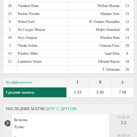
20
Vanaken Hans
Neffati Moutaz
23
23
Raskin Nicolas
Slimane Anis
25
6
Witsel Axel
B. Ouanes Mortadha
12
5
De Cuyper Maxim
Mejbri Hannibal
10
18
Seys Joaquin
Khedira Rani
13
3
Theate Arthur
Chaouat Firas
19
13
Penders Mike
Saad Elias
8
12
Lammens Senne
Elloumi Rayan
18
T. Sebastian
26
Коэффициенты
1
X
2
Средние шансы
1.33
5.50
7.50
ПОСЛЕДНИЕ МАТЧИ
ДРУГ С ДРУГОМ
23.06.18
Бельгия
5:2
Тунис
08.06.14