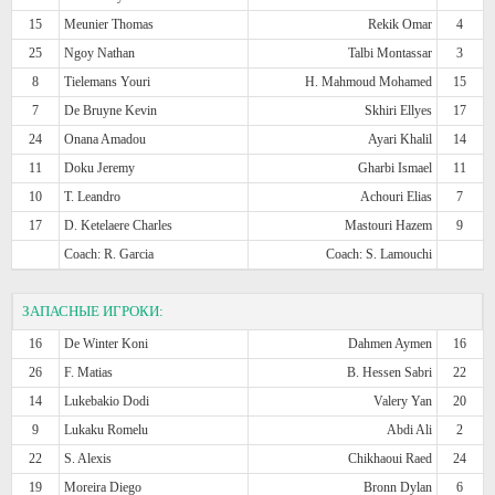
15
Meunier Thomas
Rekik Omar
4
25
Ngoy Nathan
Talbi Montassar
3
8
Tielemans Youri
H. Mahmoud Mohamed
15
7
De Bruyne Kevin
Skhiri Ellyes
17
24
Onana Amadou
Ayari Khalil
14
11
Doku Jeremy
Gharbi Ismael
11
10
T. Leandro
Achouri Elias
7
17
D. Ketelaere Charles
Mastouri Hazem
9
Coach: R. Garcia
Coach: S. Lamouchi
ЗАПАСНЫЕ ИГРОКИ:
16
De Winter Koni
Dahmen Aymen
16
26
F. Matias
B. Hessen Sabri
22
14
Lukebakio Dodi
Valery Yan
20
9
Lukaku Romelu
Abdi Ali
2
22
S. Alexis
Chikhaoui Raed
24
19
Moreira Diego
Bronn Dylan
6