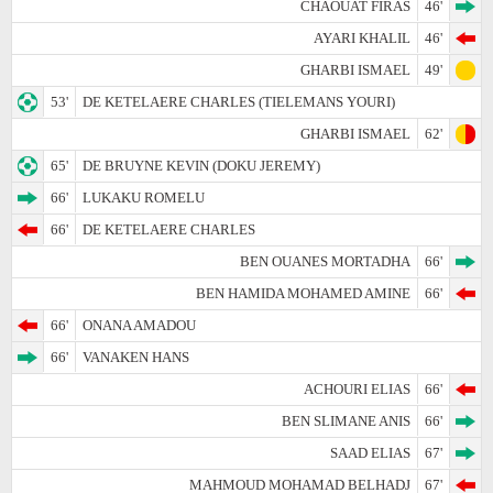
CHAOUAT FIRAS
46'
AYARI KHALIL
46'
GHARBI ISMAEL
49'
53'
DE KETELAERE CHARLES (TIELEMANS YOURI)
GHARBI ISMAEL
62'
65'
DE BRUYNE KEVIN (DOKU JEREMY)
66'
LUKAKU ROMELU
66'
DE KETELAERE CHARLES
BEN OUANES MORTADHA
66'
BEN HAMIDA MOHAMED AMINE
66'
66'
ONANA AMADOU
66'
VANAKEN HANS
ACHOURI ELIAS
66'
BEN SLIMANE ANIS
66'
SAAD ELIAS
67'
MAHMOUD MOHAMAD BELHADJ
67'