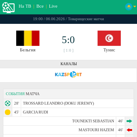
На ТВ
|
Все
|
Live
19:00 / 06.06.2026 / Товарищеские матчи
5:0
Бельгия
Тунис
[ 1:0 ]
КАНАЛЫ
СОБЫТИЯ
МАТЧА
28'
TROSSARD LEANDRO (DOKU JEREMY)
45'
GARCIA RUDI
TOUNEKTI SEBASTIAN
46'
MASTOURI HAZEM
46'