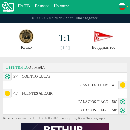
По ТВ
|
Всички
|
На живо
01:00 / 07.05.2026 / Копа Либертадорес
1:1
Куско
Естудиантес
[ 1:0 ]
СЪБИТИЯТА
ОТ МАЧА
37'
COLITTO LUCAS
CASTRO ALEXIS
41'
45'
FUENTES ALDAIR
PALACIOS TIAGO
58'
PALACIOS TIAGO
58'
Куско - Естудиантес, 01:00 / 07.05.2026, четвъртък, Копа Либертадорес