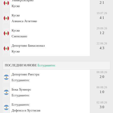
Университарио
2:1
Куско
19.07.26
Куско
4:1
Алианса Атлетико
29.06.26
Куско
1:2
Сиенсиано
22.06.26
Депортиво Бинасионал
4:3
Куско
ПОСЛЕДНИ МАЧОВЕ
Естудиантес
08.08.26
Депортиво Риестра
2:0
Естудиантес
06.08.26
Бока Хуниорс
1:0
Естудиантес
02.08.26
Естудиантес
3:0
Дефенса и Хустисия