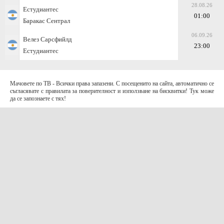
28.08.26
Естудиантес
01:00
Баракас Сентрал
06.09.26
Велез Сарсфийлд
23:00
Естудиантес
Мачовете по ТВ - Всички права запазени. С посещенито на сайта, автоматично се
съгласявате с правилата за поверителност и използване на бисквитки! Тук може
да се запознаете с тях!
За контакти с нас:
Terms of Use (EULA)
contact@telefootball.net
За НАС
Приложението съдържа информация за коефициенти. Призоваваме към
отговорно и разумно залагане
.
AD