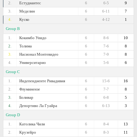
2.
Естудиантес
6
6-5
9
3.
Меделин
6
6-11
7
4.
Куско
6
4-12
1
Group B
1.
Кокимбо Унидо
6
8-6
10
2.
Толима
6
7-6
8
3.
Насионал Монтевидео
6
7-9
8
4.
Университарио
6
5-6
6
Group C
1.
Индепендиенте Ривадивия
6
15-6
16
2.
Флуминензе
6
7-7
8
3.
Боливар
6
6-8
5
4.
Депортиво Ла Гуайра
6
6-13
3
Group D
1.
Католика Чили
6
8-4
13
2.
Крузейро
6
8-3
11