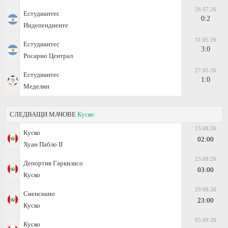
26.07.26
Естудиантес
0:2
Индепендиенте
31.05.26
Естудиантес
3:0
Росарио Централ
27.05.26
Естудиантес
1:0
Меделин
СЛЕДВАЩИ МАЧОВЕ
Куско
15.08.26
Куско
02:00
Хуан Пабло II
23.08.26
Депортив Гаркиласо
03:00
Куско
29.08.26
Сиенсиано
23:00
Куско
05.09.26
Куско