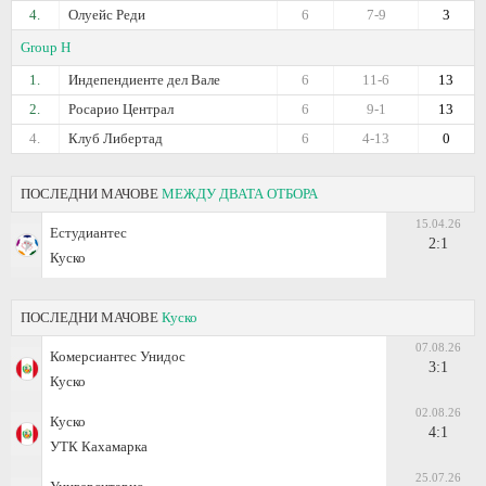
4.
Олуейс Реди
6
7-9
3
Group H
1.
Индепендиенте дел Вале
6
11-6
13
2.
Росарио Централ
6
9-1
13
4.
Клуб Либертад
6
4-13
0
ПОСЛЕДНИ МАЧОВЕ
МЕЖДУ ДВАТА ОТБОРА
15.04.26
Естудиантес
2:1
Куско
ПОСЛЕДНИ МАЧОВЕ
Куско
07.08.26
Комерсиантес Унидос
3:1
Куско
02.08.26
Куско
4:1
УТК Кахамарка
25.07.26