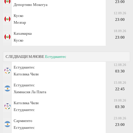
23:00
Депортиво Мокегуа
12.09.26
Куско
23:00
Мелгар
18.09.26
Кахамарка
23:00
Куско
СЛЕДВАЩИ МАЧОВЕ
Естудиантес
12.08.26
Естудиантес
03:30
Католика Чили
15.08.26
Естудиантес
22:45
Химнасия Ла Плата
19.08.26
Католика Чили
03:30
Естудиантес
23.08.26
Сармиенто
23:00
Естудиантес