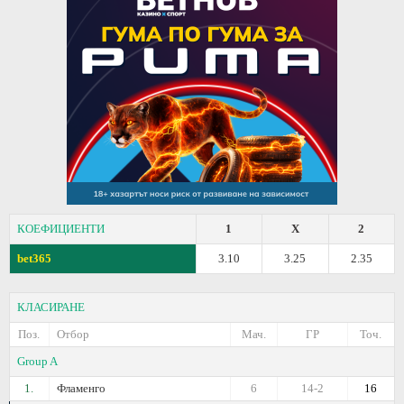
КОЕФИЦИЕНТИ
1
X
2
bet365
3.10
3.25
2.35
КЛАСИРАНЕ
Поз.
Отбор
Мач.
ГР
Точ.
Group A
1.
Фламенго
6
14-2
16