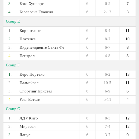
3.
Бока Хуниорс
6
6-5
7
4.
Барселона Гуаякил
6
2-12
3
Group E
1.
Коринтианс
6
8-4
11
2.
Платенсе
6
8-7
10
3.
Индепендиенте Санта Фе
6
6-7
8
4.
Пенярол
6
4-8
3
Group F
1.
Керо Портено
6
6-2
13
2.
Палмейрас
6
10-5
11
3.
Спортинг Кристал
6
6-9
6
4.
Реал Естели
6
5-11
4
Group G
1.
ЛДУ Кито
6
8-5
12
2.
Мирасол
6
7-4
12
3.
Ланус
6
3-7
9