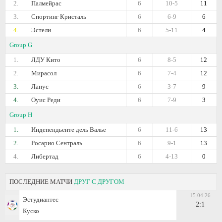
2.
Палмейрас
6
10-5
11
3.
Спортинг Кристаль
6
6-9
6
4.
Эстели
6
5-11
4
Group G
1.
ЛДУ Кито
6
8-5
12
2.
Мирасол
6
7-4
12
3.
Ланус
6
3-7
9
4.
Оуис Реди
6
7-9
3
Group H
1.
Индепендьенте дель Валье
6
11-6
13
2.
Росарио Сентраль
6
9-1
13
4.
Либертад
6
4-13
0
ПОСЛЕДНИЕ МАТЧИ
ДРУГ С ДРУГОМ
15.04.26
Эстудиантес
2:1
Куско