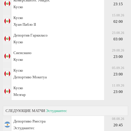
Комерсиантес Унидос
23:15
Куско
15.08.26
Куско
02:00
Хуан Пабло II
23.08.26
Депортив Гаркиласо
03:00
Куско
29.08.26
Сиенсиано
23:00
Куско
05.09.26
Куско
23:00
Депортиво Мокегуа
11.09.26
Куско
23:00
Мелгар
СЛЕДУЮЩИЕ МАТЧИ
Эстудиантес
08.08.26
Депортиво Риестра
20:45
Эстудиантес