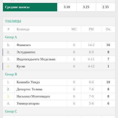
Средние шансы
3.10
3.25
2.35
ТАБЛИЦЫ
#
Команда
МС
РМ
Оч.
Group A
1.
Фламенго
6
14-2
16
2.
Эстудиантес
6
6-5
9
3.
Индепендьенте Медельин
6
6-11
7
4.
Куско
6
4-12
1
Group B
1.
Кокимбо Унидо
6
8-6
10
2.
Депортес Толима
6
7-6
8
3.
Насьонал Монтевидео
6
7-9
8
4.
Университарио
6
5-6
6
Group C