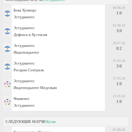
06.08.26
Бока Хуниорс
1:0
Эстудиантес
02.08.26
Эстудиантес
3:0
Дефенса и Хустисия
26.07.26
Эстудиантес
0:2
Индепендьенте
31.05.26
Эстудиантес
3:0
Росарио Сентраль
27.05.26
Эстудиантес
1:0
Индепендьенте Медельин
21.05.26
Фламенго
1:0
Эстудиантес
СЛЕДУЮЩИЕ МАТЧИ
Куско
07.08.26