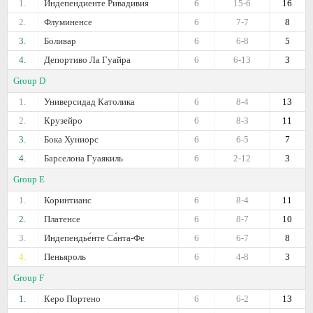
1.
Индепендиенте Ривадивия
6
15-6
16
2.
Флуминенсе
6
7-7
8
3.
Боливар
6
6-8
5
4.
Депортиво Ла Гуайра
6
6-13
3
Group D
1.
Универсидад Католика
6
8-4
13
2.
Крузейро
6
8-3
11
3.
Бока Хуниорс
6
6-5
7
4.
Барселона Гуаякиль
6
2-12
3
Group E
1.
Коринтианс
6
8-4
11
2.
Платенсе
6
8-7
10
3.
Индепендье́нте Са́нта-Фе
6
6-7
8
4.
Пеньяроль
6
4-8
3
Group F
1.
Керо Портено
6
6-2
13