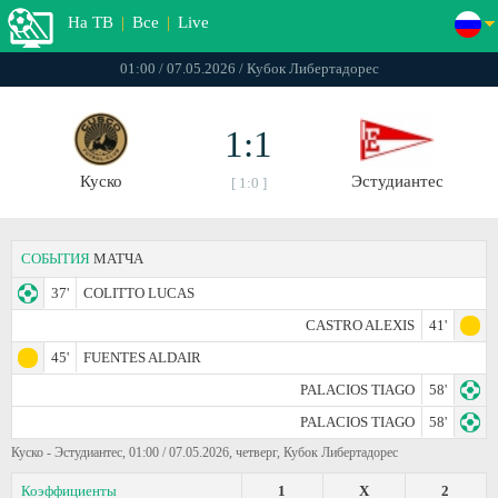
На ТВ
|
Все
|
Live
01:00 / 07.05.2026 / Кубок Либертадорес
1:1
Куско
Эстудиантес
[ 1:0 ]
СОБЫТИЯ
МАТЧА
37'
COLITTO LUCAS
CASTRO ALEXIS
41'
45'
FUENTES ALDAIR
PALACIOS TIAGO
58'
PALACIOS TIAGO
58'
Куско - Эстудиантес, 01:00 / 07.05.2026, четверг, Кубок Либертадорес
Коэффициенты
1
X
2