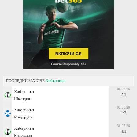
ПОСЛЕДНИ МАЧОВЕ
Хибърниън
06.08.26
Хибърниън
2:1
Шкендия
02.08.26
Хибърниън
1:2
Мъдъруел
30.07.26
Хибърниън
4:1
Малишева