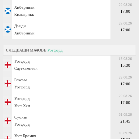
22.08.26
Хибърниън
17:00
Килмарнък
29.08.26
Дънди
17:00
Хибърниън
СЛЕДВАЩИ МАЧОВЕ
Уотфорд
16.08.26
Уотфорд
15:30
Саутхямптън
22.08.26
Рексъм
17:00
Уотфорд
29.08.26
Уотфорд
17:00
Уест Хям
01.09.26
Суонзи
21:45
Уотфорд
05.09.26
Уест Бромич