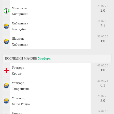
23.07.26
Малишева
2:0
Хибърниън
18.07.26
Хибърниън
2:1
Брьондби
30.06.26
Шамрок
1:0
Хибърниън
ПОСЛЕДНИ МАЧОВЕ
Уотфорд
08.08.26
Уотфорд
1:0
Кроули
29.07.26
Уотфорд
0:1
Фиорентина
25.07.26
Уотфорд
3:0
Ханза Рощок
14.07.26
Барнет