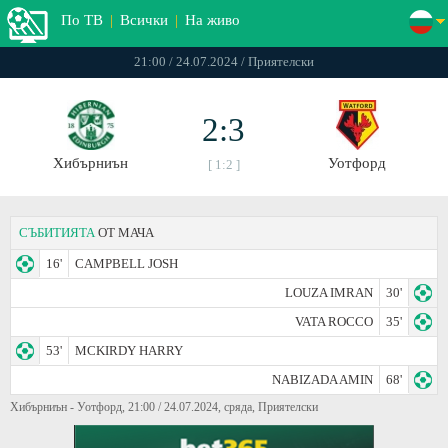
По ТВ
|
Всички
|
На живо
21:00 / 24.07.2024 / Приятелски
2:3
Хибърниън
Уотфорд
[ 1:2 ]
СЪБИТИЯТА
ОТ МАЧА
16'
CAMPBELL JOSH
LOUZA IMRAN
30'
VATA ROCCO
35'
53'
MCKIRDY HARRY
NABIZADA AMIN
68'
Хибърниън - Уотфорд, 21:00 / 24.07.2024, сряда, Приятелски