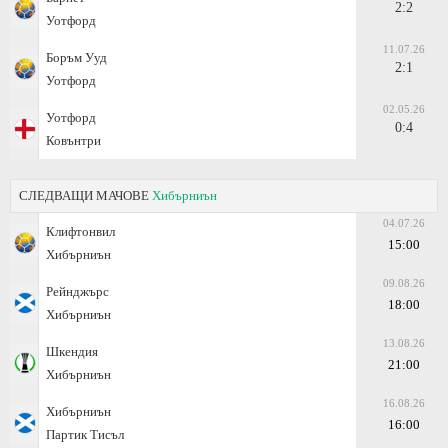
2:2
Уотфорд
11.07.26
Боръм Ууд
2:1
Уотфорд
02.05.26
Уотфорд
0:4
Ковънтри
СЛЕДВАЩИ МАЧОВЕ
Хибърниън
04.07.26
Клифтонвил
15:00
Хибърниън
09.08.26
Рейнджърс
18:00
Хибърниън
13.08.26
Шкендия
21:00
Хибърниън
16.08.26
Хибърниън
16:00
Партик Тисъл