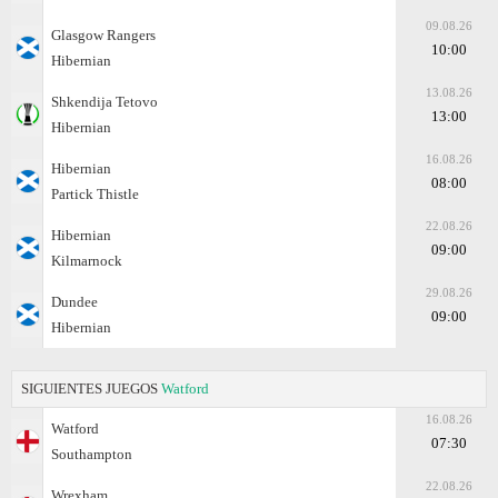
09.08.26
Glasgow Rangers
10:00
Hibernian
13.08.26
Shkendija Tetovo
13:00
Hibernian
16.08.26
Hibernian
08:00
Partick Thistle
22.08.26
Hibernian
09:00
Kilmarnock
29.08.26
Dundee
09:00
Hibernian
SIGUIENTES JUEGOS
Watford
16.08.26
Watford
07:30
Southampton
22.08.26
Wrexham