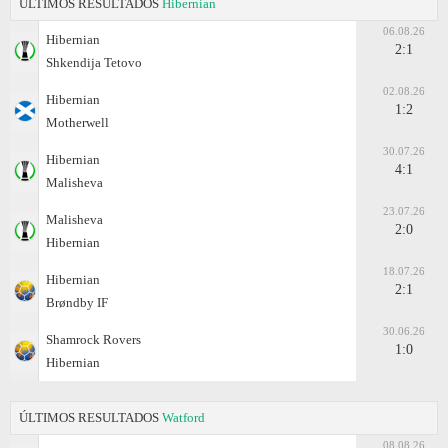
ÚLTIMOS RESULTADOS
Hibernian
06.08.26
Hibernian
2:1
Shkendija Tetovo
02.08.26
Hibernian
1:2
Motherwell
30.07.26
Hibernian
4:1
Malisheva
23.07.26
Malisheva
2:0
Hibernian
18.07.26
Hibernian
2:1
Brøndby IF
30.06.26
Shamrock Rovers
1:0
Hibernian
ÚLTIMOS RESULTADOS
Watford
08.08.26