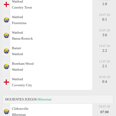
Watford
1:0
Crawley Town
29.07.26
Watford
0:1
Fiorentina
25.07.26
Watford
3:0
Hansa Rostock
14.07.26
Barnet
2:2
Watford
11.07.26
Boreham Wood
2:1
Watford
02.05.26
Watford
0:4
Coventry City
SIGUIENTES JUEGOS
Hibernian
04.07.26
Cliftonville
07:00
Hibernian