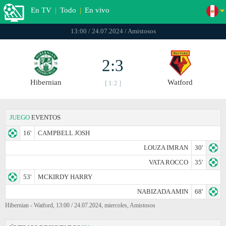
En TV
|
Todo
|
En vivo
13:00 / 24.07.2024 / Amistosos
2:3
Hibernian
Watford
[ 1:2 ]
JUEGO
EVENTOS
16'
CAMPBELL JOSH
LOUZA IMRAN
30'
VATA ROCCO
35'
53'
MCKIRDY HARRY
NABIZADA AMIN
68'
Hibernian - Watford, 13:00 / 24.07.2024, miercoles, Amistosos