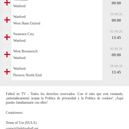
09:00
Watford
29.08.26
Watford
09:00
West Ham United
01.09.26
Swansea City
13:45
Watford
05.09.26
West Bromwich
09:00
Watford
08.09.26
Watford
13:45
Preston North End
Fútbol en TV - Todos los derechos reservados. Con el sitio que está visitando,
¡automáticamente acepta la Política de privacidad y la Política de cookies! ¡Aquí
puedes familiarizarte con ellos!
Contáctenos:
Terms of Use (EULA)
contact@telefootball.net