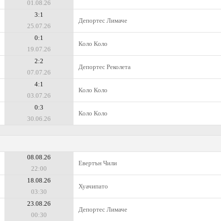
01.08.26
3:1
Депортес Лимаче
25.07.26
0:1
Коло Коло
19.07.26
2:2
Депортес Реколета
07.07.26
4:1
Коло Коло
03.07.26
0:3
Коло Коло
30.06.26
08.08.26
Евертън Чили
22:00
18.08.26
Хуачипато
03:30
23.08.26
Депортес Лимаче
00:30