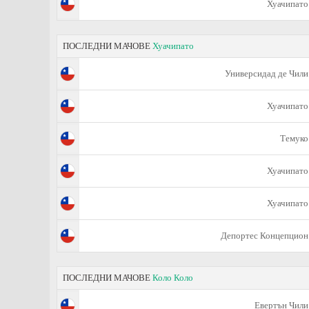
Хуачипато
ПОСЛЕДНИ МАЧОВЕ
Хуачипато
Универсидад де Чили
Хуачипато
Темуко
Хуачипато
Хуачипато
Депортес Концепцион
ПОСЛЕДНИ МАЧОВЕ
Коло Коло
Евертън Чили