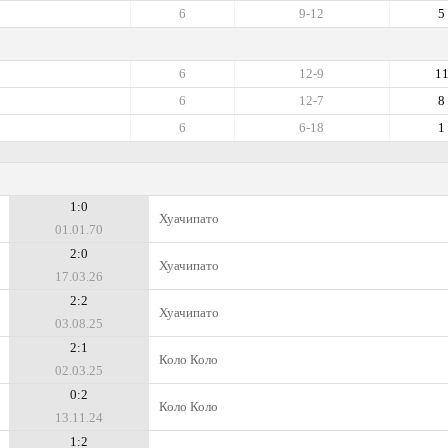
6
9-12
5
6
12-9
1
6
12-7
8
6
6-18
1
1:0
Хуачипато
01.01.70
2:0
Хуачипато
17.03.26
2:2
Хуачипато
03.08.25
2:1
Коло Коло
02.03.25
0:2
Коло Коло
13.11.24
1:2