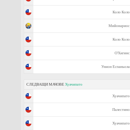
Коло Коло
Мийонариос
Коло Коло
О'Хигинс
Унион Еспаньола
СЛЕДВАЩИ МАЧОВЕ
Хуачипато
Хуачипато
Палестино
Хуачипато