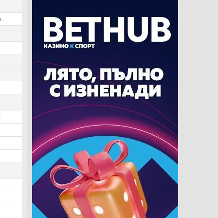
.
4
0
4
1
4