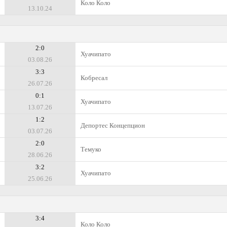
Коло Коло
13.10.24
2:0
Хуачипато
03.08.26
3:3
Кобресал
26.07.26
0:1
Хуачипато
13.07.26
1:2
Депортес Концепцион
03.07.26
2:0
Темуко
28.06.26
3:2
Хуачипато
25.06.26
3:4
Коло Коло