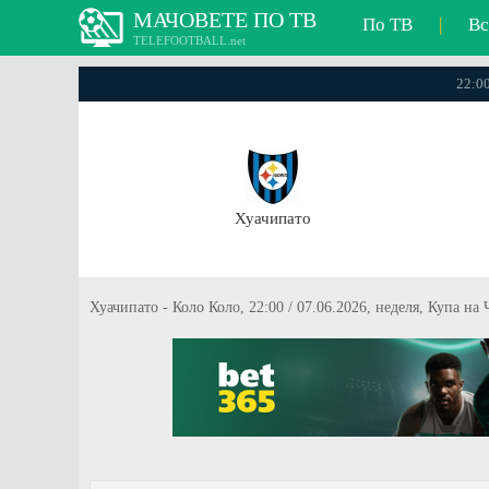
МАЧОВЕТЕ ПО ТВ
По ТВ
|
Вс
TELEFOOTBALL.net
22:00
Хуачипато
Хуачипато - Коло Коло, 22:00 / 07.06.2026, неделя, Купа на