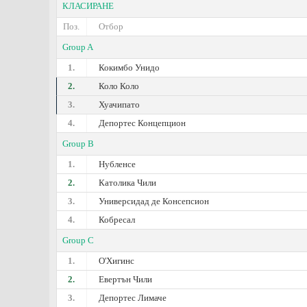
КЛАСИРАНЕ
Поз.
Отбор
Group A
1.
Кокимбо Унидо
2.
Коло Коло
3.
Хуачипато
4.
Депортес Концепцион
Group B
1.
Нубленсе
2.
Католика Чили
3.
Универсидад де Консепсион
4.
Кобресал
Group C
1.
О'Хигинс
2.
Евертън Чили
3.
Депортес Лимаче