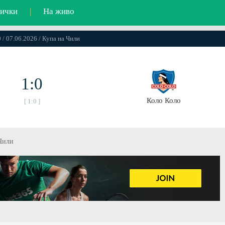
ички
|
На живо
 / 07.06.2026 / Купа на Чили
1:0
Коло Коло
[ 1:0 ]
 Чили