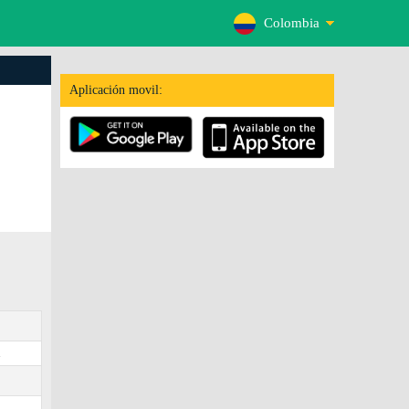
Colombia
Aplicación movil:
.
4