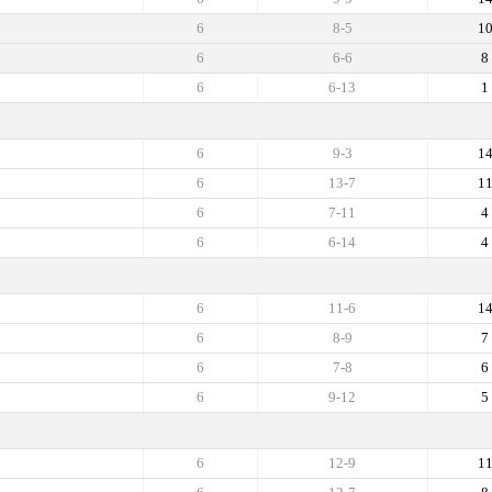
6
8-5
1
6
6-6
8
6
6-13
1
6
9-3
1
6
13-7
1
6
7-11
4
6
6-14
4
6
11-6
1
6
8-9
7
6
7-8
6
6
9-12
5
6
12-9
1