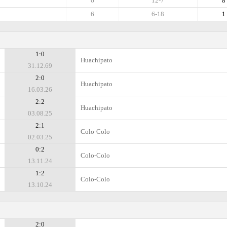
6
12-7
8
6
6-18
1
1:0
Huachipato
31.12.69
2:0
Huachipato
16.03.26
2:2
Huachipato
03.08.25
2:1
Colo-Colo
02.03.25
0:2
Colo-Colo
13.11.24
1:2
Colo-Colo
13.10.24
2:0