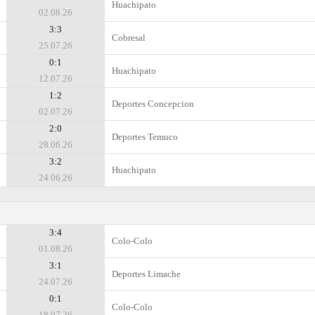
Huachipato
02.08.26
3:3
Cobresal
25.07.26
0:1
Huachipato
12.07.26
1:2
Deportes Concepcion
02.07.26
2:0
Deportes Temuco
28.06.26
3:2
Huachipato
24.06.26
3:4
Colo-Colo
01.08.26
3:1
Deportes Limache
24.07.26
0:1
Colo-Colo
18.07.26