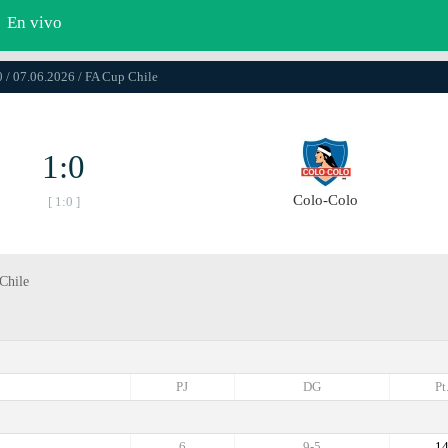
En vivo
 / 07.06.2026 / FA Cup Chile
1:0
Colo-Colo
[ 1:0 ]
Chile
PJ
DG
Pt
6
9-5
1