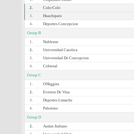
2.
Colo-Colo
3.
Huachipato
4.
Deportes Concepcion
Group B
1.
Nublense
2.
Universidad Catolica
3.
Universidad De Concepcion
4.
Cobresal
Group C
1.
O'Higgins
2.
Everton De Vina
3.
Deportes Limache
4.
Palestino
Group D
2.
Audax Italiano