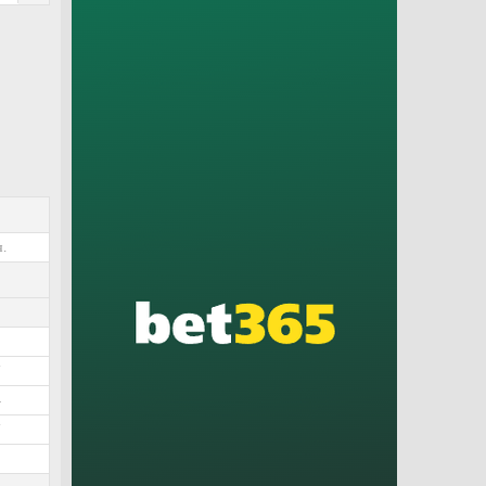
.
5
8
7
4
7
2