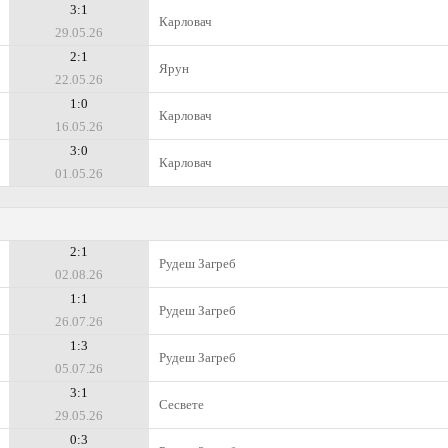
3:1
Карловач
29.05.26
2:1
Ярун
22.05.26
1:0
Карловач
16.05.26
3:0
Карловач
01.05.26
2:1
Рудеш Загреб
02.08.26
1:1
Рудеш Загреб
26.07.26
1:3
Рудеш Загреб
05.07.26
3:1
Сесвете
29.05.26
0:3