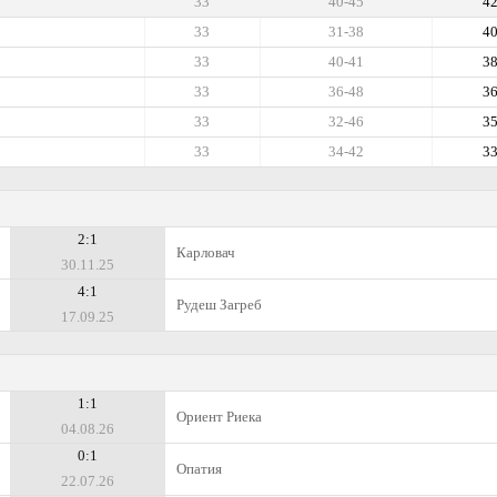
33
40-45
4
33
31-38
4
33
40-41
3
33
36-48
3
33
32-46
3
33
34-42
3
2:1
Карловач
30.11.25
4:1
Рудеш Загреб
17.09.25
1:1
Ориент Риека
04.08.26
0:1
Опатия
22.07.26