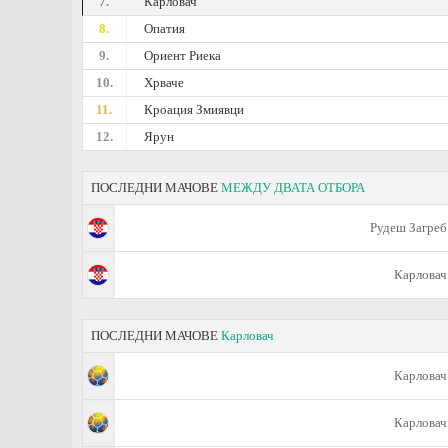
7.
Карловач
8.
Опатия
9.
Ориент Риека
10.
Хрваче
11.
Кроация Змиявци
12.
Ярун
ПОСЛЕДНИ МАЧОВЕ
МЕЖДУ ДВАТА ОТБОРА
Рудеш Загреб
Карловач
ПОСЛЕДНИ МАЧОВЕ
Карловач
Карловач
Карловач