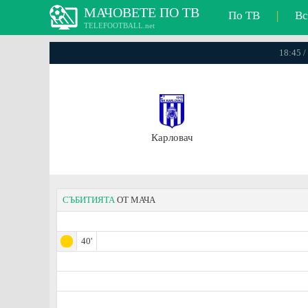
МАЧОВЕТЕ ПО ТВ
По ТВ
|
Вс
TELEFOOTBALL.net
18:45 /
Карловач
СЪБИТИЯТА
ОТ МАЧА
40'