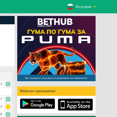
България
3'
Мобилно приложение:
7'
3'
0'