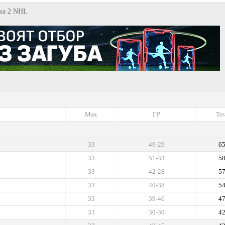
ска 2 NHL
Мач.
ГР
Точ
33
49-29
6
33
51-33
5
33
42-28
5
33
40-38
5
33
39-46
4
33
30-30
4