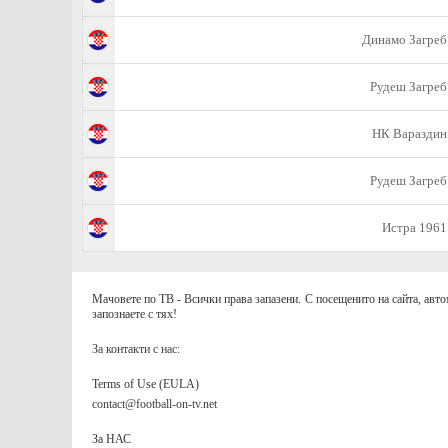
Динамо Загреб
Рудеш Загреб
НК Вараздин
Рудеш Загреб
Истра 1961
Мачовете по ТВ - Всички права запазени. С посещенито на сайта, авто
запознаете с тях!
За контакти с нас:
Terms of Use (EULA)
contact@football-on-tv.net
За НАС