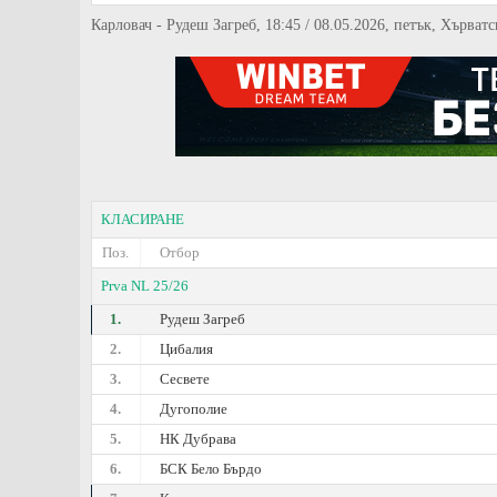
Карловач - Рудеш Загреб, 18:45 / 08.05.2026, петък, Хърват
КЛАСИРАНЕ
Поз.
Отбор
Prva NL 25/26
1.
Рудеш Загреб
2.
Цибалия
3.
Сесвете
4.
Дугополие
5.
НК Дубрава
6.
БСК Бело Бърдо