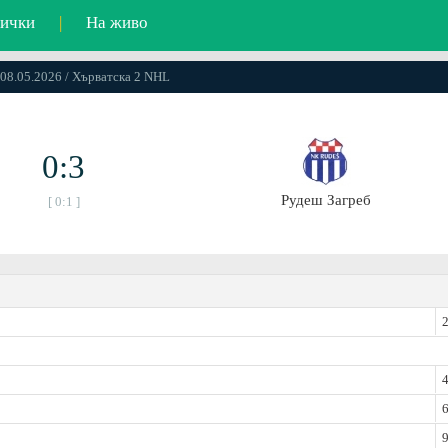
ички
|
На живо
 08.05.2026 / Хърватска 2 NHL
0:3
Рудеш Загреб
[ 0:1 ]
2
4
6
9