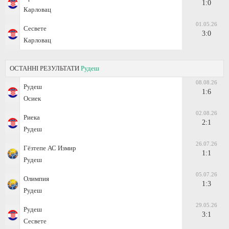
1:0
Карловац
01.05.26
Сесвете
3:0
Карловац
ОСТАННІ РЕЗУЛЬТАТИ
Рудеш
08.08.26
Рудеш
1:6
Осиек
02.08.26
Риека
2:1
Рудеш
26.07.26
Гёзтепе АС Измир
1:1
Рудеш
05.07.26
Олимпия
1:3
Рудеш
29.05.26
Рудеш
3:1
Сесвете