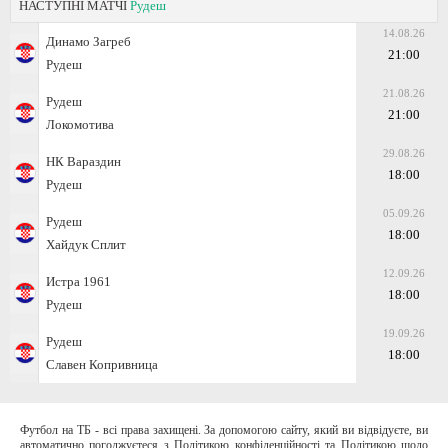
НАСТУПНІ МАТЧІ
Рудеш
14.08.26
Динамо Загреб
21:00
Рудеш
21.08.26
Рудеш
21:00
Локомотива
29.08.26
НК Вараздин
18:00
Рудеш
05.09.26
Рудеш
18:00
Хайдук Сплит
12.09.26
Истра 1961
18:00
Рудеш
19.09.26
Рудеш
18:00
Славен Копривница
Футбол на ТБ - всі права захищені. За допомогою сайту, який ви відвідуєте, ви
автоматично погоджуєтеся з Політикою конфіденційності та Політикою щодо