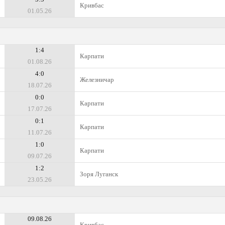
Кривбас
01.05.26
1:4
Карпати
01.08.26
4:0
Железничар
18.07.26
0:0
Карпати
17.07.26
0:1
Карпати
11.07.26
1:0
Карпати
09.07.26
1:2
Зоря Луганск
23.05.26
09.08.26
Кривбас