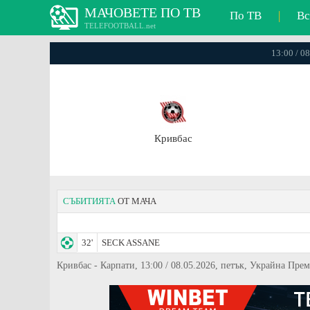
МАЧОВЕТЕ ПО ТВ
По ТВ
|
Вс
TELEFOOTBALL.net
13:00 / 0
Кривбас
СЪБИТИЯТА
ОТ МАЧА
32'
SECK ASSANE
Кривбас - Карпати, 13:00 / 08.05.2026, петък, Украйна Пре