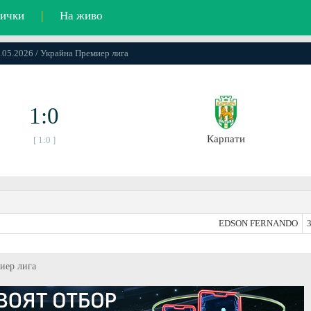
ички
|
На живо
8.05.2026 / Украйна Премиер лига
1:0
Карпати
[ 1:0 ]
EDSON FERNANDO
3
миер лига