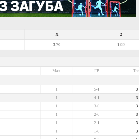
X
2
3.70
1.99
Мач.
ГР
Точ
1
5-1
3
1
4-1
3
1
3-0
3
1
2-0
3
1
2-1
3
1
1-0
3