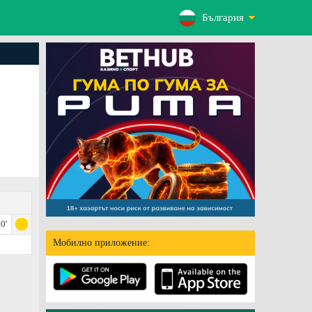
България
0'
Мобилно приложение: