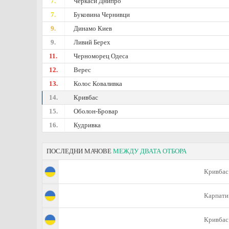
7.
Черкаси Днипро
7.
Буковина Чернивци
9.
Динамо Киев
9.
Ливий Берех
11.
Черноморец Одеса
12.
Верес
13.
Колос Коваливка
14.
Кривбас
15.
Oболон-Бровар
16.
Кудривка
ПОСЛЕДНИ МАЧОВЕ
МЕЖДУ ДВАТА ОТБОРА
Кривбас
Карпати
Кривбас