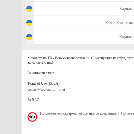
Карпати
Колос Коваливка
Карпати
Мачовете по ТВ - Всички права запазени. С посещенито на сайта, авто
запознаете с тях!
За контакти с нас:
Terms of Use (EULA)
contact@football-on-tv.net
За НАС
Приложението съдържа информация за коефициенти. Призов