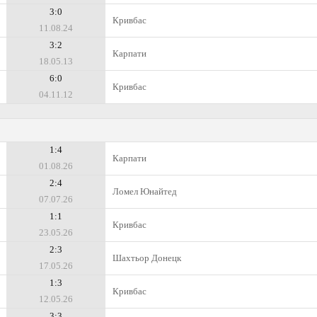
3:0
Кривбас
11.08.24
3:2
Карпати
18.05.13
6:0
Кривбас
04.11.12
1:4
Карпати
01.08.26
2:4
Ломел Юнайтед
07.07.26
1:1
Кривбас
23.05.26
2:3
Шахтьор Донецк
17.05.26
1:3
Кривбас
12.05.26
3:3