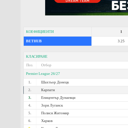
КОЕФИЦИЕНТИ
1
BETHUB
3.25
КЛАСИРАНЕ
Поз.
Отбор
Premier League 26/27
1.
Шахтьор Донецк
2.
Карпати
3.
Епицентър Дунаевци
4.
Зоря Луганск
5.
Полися Житомир
6.
Харков