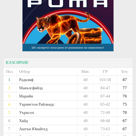
КЛАСИРАНЕ
Поз.
Отбор
Мач.
ГР
Точ.
1.
Радклиф
40
103-58
87
2.
Макълсфийлд
40
84-47
77
3.
Марийн
40
87-44
76
4.
Уарингтон Райлъндс
40
65-42
75
5.
Уърксоп
40
72-49
70
6.
Хайд
40
68-48
67
7.
Аштън Юнайтед
40
73-63
67