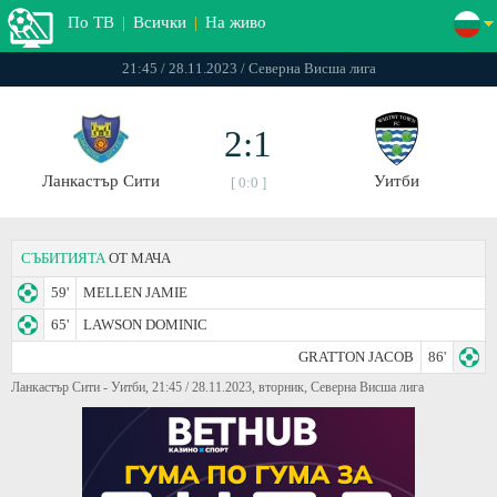
По ТВ
|
Всички
|
На живо
21:45 / 28.11.2023 / Северна Висша лига
2:1
Ланкастър Сити
Уитби
[ 0:0 ]
СЪБИТИЯТА
ОТ МАЧА
59'
MELLEN JAMIE
65'
LAWSON DOMINIC
GRATTON JACOB
86'
Ланкастър Сити - Уитби, 21:45 / 28.11.2023, вторник, Северна Висша лига