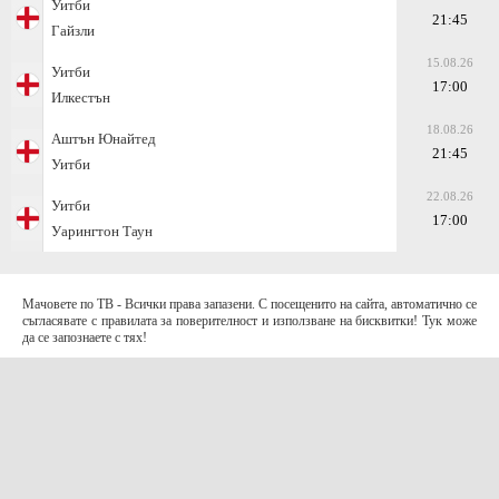
Уитби
21:45
Гайзли
15.08.26
Уитби
17:00
Илкестън
18.08.26
Аштън Юнайтед
21:45
Уитби
22.08.26
Уитби
17:00
Уарингтон Таун
Мачовете по ТВ - Всички права запазени. С посещенито на сайта, автоматично се
съгласявате с правилата за поверителност и използване на бисквитки! Тук може
да се запознаете с тях!
За контакти с нас:
Terms of Use (EULA)
contact@telefootball.net
За НАС