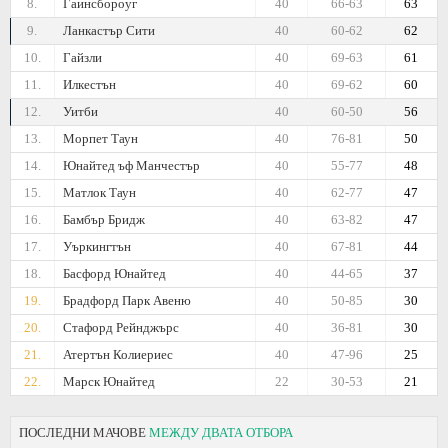
8.
Гаинсбороуг
40
66-63
63
9.
Ланкастър Сити
40
60-62
62
10.
Гайзли
40
69-63
61
11.
Илкестън
40
69-62
60
12.
Уитби
40
60-50
56
13.
Морпет Таун
40
76-81
50
14.
Юнайтед ъф Манчестър
40
55-77
48
15.
Матлок Таун
40
62-77
47
16.
Бамбър Бридж
40
63-82
47
17.
Уъркингтън
40
67-81
44
18.
Басфорд Юнайтед
40
44-65
37
19.
Брадфорд Парк Авеню
40
50-85
30
20.
Стафорд Рейнджърс
40
36-81
30
21.
Атертън Колиериес
40
47-96
25
22.
Марск Юнайтед
22
30-53
21
ПОСЛЕДНИ МАЧОВЕ
МЕЖДУ ДВАТА ОТБОРА