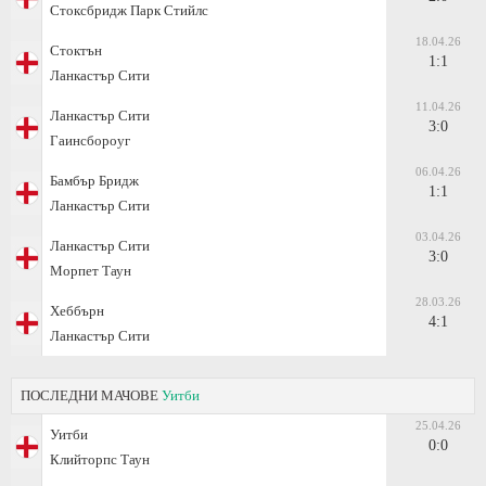
Стоксбридж Парк Стийлс
18.04.26
Стоктън
1:1
Ланкастър Сити
11.04.26
Ланкастър Сити
3:0
Гаинсбороуг
06.04.26
Бамбър Бридж
1:1
Ланкастър Сити
03.04.26
Ланкастър Сити
3:0
Морпет Таун
28.03.26
Хеббърн
4:1
Ланкастър Сити
ПОСЛЕДНИ МАЧОВЕ
Уитби
25.04.26
Уитби
0:0
Клийторпс Таун