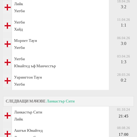
18.04.26
Лийк
3:2
Уитби
11.04.26
Уитби
1:1
Хайд
06.04.26
Морпет Таун
3:0
Уитби
03.04.26
Уитби
1:3
Юнайтед ъф Манчестър
28.03.26
Уарингтон Таун
0:2
Уитби
СЛЕДВАЩИ МАЧОВЕ
Ланкастър Сити
01.10.24
Ланкастър Сити
21:45
Лийк
08.08.26
Аштън Юнайтед
17:00