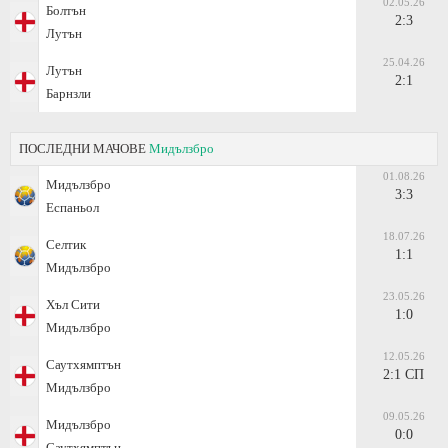
02.05.26
Болтън
2:3
Лутън
25.04.26
Лутън
2:1
Барнзли
ПОСЛЕДНИ МАЧОВЕ
Мидълзбро
01.08.26
Мидълзбро
3:3
Еспаньол
18.07.26
Селтик
1:1
Мидълзбро
23.05.26
Хъл Сити
1:0
Мидълзбро
12.05.26
Саутхямптън
2:1 СП
Мидълзбро
09.05.26
Мидълзбро
0:0
Саутхямптън