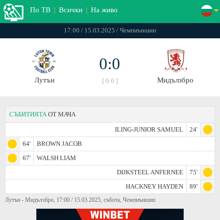
По ТВ
|
Всички
|
На живо
17:00 / 15.03.2025 / Чемпиъншип
0:0
Лутън
Мидълзбро
[ 0:0 ]
СЪБИТИЯТА
ОТ МАЧА
ILING-JUNIOR SAMUEL
24'
64'
BROWN JACOB
67'
WALSH LIAM
DIJKSTEEL ANFERNEE
75'
HACKNEY HAYDEN
89'
Лутън - Мидълзбро, 17:00 / 15.03.2025, събота, Чемпиъншип