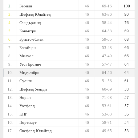
2.
Бърнли
46
69-16
100
3.
Шефилд Юнайтед
46
63-36
90
4.
Съндърланд
46
58-44
76
5.
Ковънтри
46
64-58
69
6.
Бристол Сити
46
59-55
68
7.
Блекбърн
46
53-48
66
8.
Милуол
46
47-49
66
9.
Уест Бромич
46
57-47
64
10.
Мидълзбро
46
64-56
64
11.
Суонзи
46
51-56
61
12.
Шефилд Уензди
46
60-69
58
13.
Норич
46
71-68
57
14.
Уотфорд
46
53-61
57
15.
КПР
46
53-63
56
16.
Портсмут
46
58-71
54
17.
Оксфорд Юнайтед
46
49-65
53