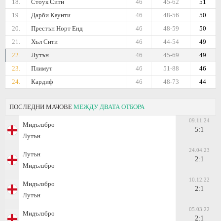
18.
Стоук Сити
46
45-62
51
19.
Дарби Каунти
46
48-56
50
20.
Престън Норт Енд
46
48-59
50
21.
Хъл Сити
46
44-54
49
22.
Лутън
46
45-69
49
23.
Плимут
46
51-88
46
24.
Кардиф
46
48-73
44
ПОСЛЕДНИ МАЧОВЕ
МЕЖДУ ДВАТА ОТБОРА
09.11.24
Мидълзбро
5:1
Лутън
24.04.23
Лутън
2:1
Мидълзбро
10.12.22
Мидълзбро
2:1
Лутън
05.03.22
Мидълзбро
2:1