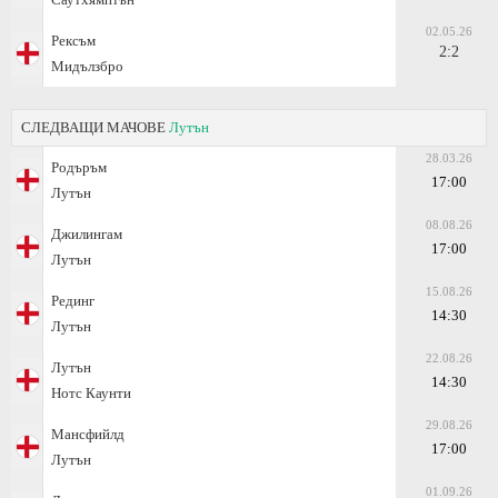
02.05.26
Рексъм
2:2
Мидълзбро
СЛЕДВАЩИ МАЧОВЕ
Лутън
28.03.26
Родъръм
17:00
Лутън
08.08.26
Джилингам
17:00
Лутън
15.08.26
Рединг
14:30
Лутън
22.08.26
Лутън
14:30
Нотс Каунти
29.08.26
Мансфийлд
17:00
Лутън
01.09.26