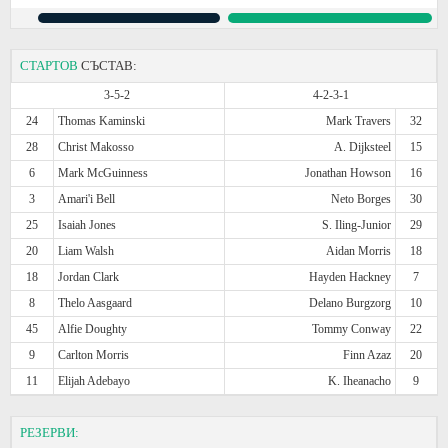
СТАРТОВ
СЪСТАВ:
3-5-2
4-2-3-1
24
Thomas Kaminski
Mark Travers
32
28
Christ Makosso
A. Dijksteel
15
6
Mark McGuinness
Jonathan Howson
16
3
Amari'i Bell
Neto Borges
30
25
Isaiah Jones
S. Iling-Junior
29
20
Liam Walsh
Aidan Morris
18
18
Jordan Clark
Hayden Hackney
7
8
Thelo Aasgaard
Delano Burgzorg
10
45
Alfie Doughty
Tommy Conway
22
9
Carlton Morris
Finn Azaz
20
11
Elijah Adebayo
K. Iheanacho
9
РЕЗЕРВИ: