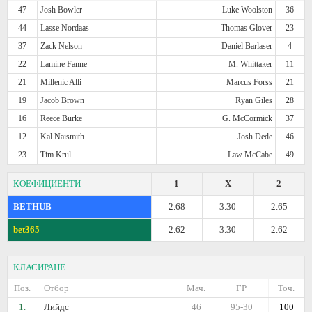
47
Josh Bowler
Luke Woolston
36
44
Lasse Nordaas
Thomas Glover
23
37
Zack Nelson
Daniel Barlaser
4
22
Lamine Fanne
M. Whittaker
11
21
Millenic Alli
Marcus Forss
21
19
Jacob Brown
Ryan Giles
28
16
Reece Burke
G. McCormick
37
12
Kal Naismith
Josh Dede
46
23
Tim Krul
Law McCabe
49
КОЕФИЦИЕНТИ
1
X
2
BETHUB
2.68
3.30
2.65
bet365
2.62
3.30
2.62
КЛАСИРАНЕ
Поз.
Отбор
Мач.
ГР
Точ.
1.
Лийдс
46
95-30
100