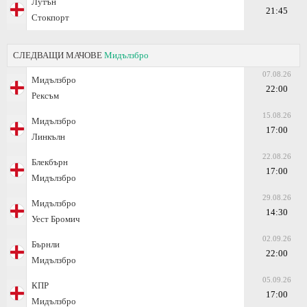
Лутън
21:45
Стокпорт
СЛЕДВАЩИ МАЧОВЕ
Мидълзбро
07.08.26
Мидълзбро
22:00
Рексъм
15.08.26
Мидълзбро
17:00
Линкълн
22.08.26
Блекбърн
17:00
Мидълзбро
29.08.26
Мидълзбро
14:30
Уест Бромич
02.09.26
Бърнли
22:00
Мидълзбро
05.09.26
КПР
17:00
Мидълзбро