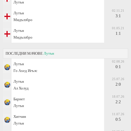
Лутън
02.11.21
Лутън
3:1
Мидълзбро
01.05.21
Лутън
1:1
Мидълзбро
ПОСЛЕДНИ МАЧОВЕ
Лутън
02.08.26
Лутън
0:1
Го Ахед Игълс
25.07.26
Лутън
2:0
Ал Холуд
18.07.26
Барнет
2:2
Лутън
11.07.26
Хитчин
0:5
Лутън