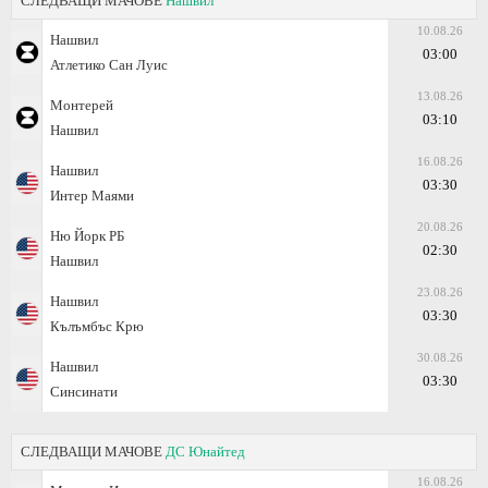
СЛЕДВАЩИ МАЧОВЕ
Нашвил
10.08.26
Нашвил
03:00
Атлетико Сан Луис
13.08.26
Монтерей
03:10
Нашвил
16.08.26
Нашвил
03:30
Интер Маями
20.08.26
Ню Йорк РБ
02:30
Нашвил
23.08.26
Нашвил
03:30
Кълъмбъс Крю
30.08.26
Нашвил
03:30
Синсинати
СЛЕДВАЩИ МАЧОВЕ
ДС Юнайтед
16.08.26