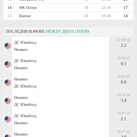
14.
ФК Остин
18
22-36
17
15.
Канзас
18
18-46
14
ПОСЛЕДНИ МАЧОВЕ
МЕЖДУ ДВАТА ОТБОРА
02.08.26
ДС Юнайтед
2:2
Нашвил
29.06.25
ДС Юнайтед
0:1
Нашвил
18.05.25
Нашвил
0:0
ДС Юнайтед
03.10.24
Нашвил
3:4
ДС Юнайтед
14.07.24
ДС Юнайтед
2:1
Нашвил
02.07.23
Нашвил