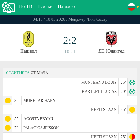
По ТВ
|
Всички
|
На живо
04:15 / 10.05.2026 / Мейджър Лийг Сокър
2:2
Нашвил
ДС Юнайтед
[ 0:2 ]
СЪБИТИЯТА
ОТ МАЧА
MUNTEANU LOUIS
25'
BARTLETT LUCAS
29'
36'
MUKHTAR HANY
HEFTI SILVAN
45'
55'
ACOSTA BRYAN
72'
PALACIOS JEISSON
HEFTI SILVAN
75'