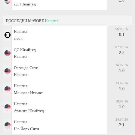
2:0
ДС Юнайтед
ПОСЛЕДНИ МАЧОВЕ
Нашвил
06.08.26
Нашвил
0:1
Леон
02.08.26
ДС Юнайтед
2:2
Нашвил
26.07.26
Орландо Сити
1:0
Нашвил
23.07.26
Нашвил
1:0
Монреал Импакт
18.07.26
Нашвил
1:0
Атланта Юнайтед
24.05.26
Нашвил
2:1
Ню Йорк Сити