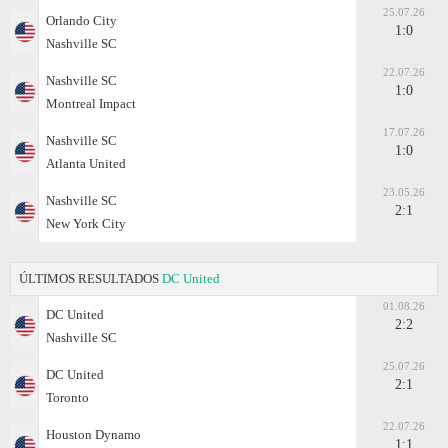
25.07.26
Orlando City
1:0
Nashville SC
22.07.26
Nashville SC
1:0
Montreal Impact
17.07.26
Nashville SC
1:0
Atlanta United
23.05.26
Nashville SC
2:1
New York City
ÚLTIMOS RESULTADOS
DC United
01.08.26
DC United
2:2
Nashville SC
25.07.26
DC United
2:1
Toronto
22.07.26
Houston Dynamo
1:1