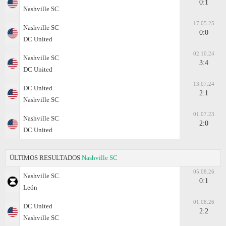
0:1
Nashville SC
17.05.25
Nashville SC
0:0
DC United
02.10.24
Nashville SC
3:4
DC United
13.07.24
DC United
2:1
Nashville SC
01.07.23
Nashville SC
2:0
DC United
ÚLTIMOS RESULTADOS
Nashville SC
05.08.26
Nashville SC
0:1
León
01.08.26
DC United
2:2
Nashville SC