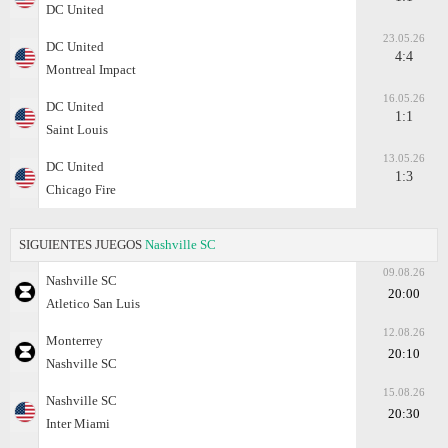
DC United
23.05.26
DC United
4:4
Montreal Impact
16.05.26
DC United
1:1
Saint Louis
13.05.26
DC United
1:3
Chicago Fire
SIGUIENTES JUEGOS
Nashville SC
09.08.26
Nashville SC
20:00
Atlеtico San Luis
12.08.26
Monterrey
20:10
Nashville SC
15.08.26
Nashville SC
20:30
Inter Miami