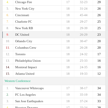
4.
Chicago Fire
17
32-23
29
5.
New York City
18
31-24
26
6.
Cincinnati
18
45-44
26
7.
Charlotte FC
18
29-27
25
8.
New York RB
18
29-39
25
9.
DC United
18
26-29
23
10.
Orlando City
18
30-47
20
11.
Columbus Crew
18
26-28
20
12.
Toronto
18
24-32
17
13.
Philadelphia Union
18
25-33
16
14.
Montreal Impact
18
24-35
16
15.
Atlanta United
18
19-33
12
Western Conference
1.
Vancouver Whitecaps
17
38-17
34
2.
FC Los Angeles
19
35-19
34
3.
San Jose Earthquakes
18
37-24
33
4.
Houston Dynamo
17
25-24
29