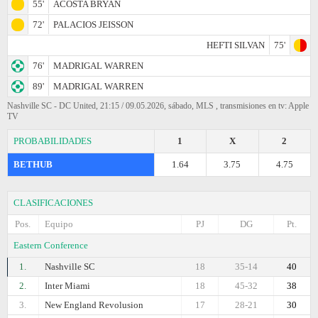
55'
ACOSTA BRYAN
72'
PALACIOS JEISSON
HEFTI SILVAN
75'
76'
MADRIGAL WARREN
89'
MADRIGAL WARREN
Nashville SC - DC United, 21:15 / 09.05.2026, sábado, MLS , transmisiones en tv: Apple
TV
PROBABILIDADES
1
X
2
BETHUB
1.64
3.75
4.75
CLASIFICACIONES
Pos.
Equipo
PJ
DG
Pt.
Eastern Conference
1.
Nashville SC
18
35-14
40
2.
Inter Miami
18
45-32
38
3.
New England Revolusion
17
28-21
30