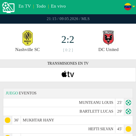
En TV
|
Todo
|
En vivo
21:15 / 09.05.2026 / MLS
2:2
Nashville SC
DC United
[ 0:2 ]
TRANSMISIONES EN TV
JUEGO
EVENTOS
MUNTEANU LOUIS
25'
BARTLETT LUCAS
29'
36'
MUKHTAR HANY
HEFTI SILVAN
45'