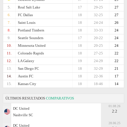
5.
Real Salt Lake
17
29-25
27
6.
FC Dallas
18
32-25
27
7.
Saint Louis
18
24-24
26
8.
Portland Timbers
18
33-33
24
9.
Seattle Sounders
17
20-22
24
10.
Minnesota United
18
20-25
24
11.
Colorado Rapids
18
27-25
22
12.
LA Galaxy
19
24-29
22
13.
San Diego FC
18
32-29
21
14.
Austin FC
18
22-36
17
15.
Kansas City
18
18-46
14
ÚLTIMOS RESULTADOS
COMPARATIVOS
01.08.26
DC United
2:2
Nashville SC
28.06.25
DC United