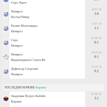
Серо Ларго
18.07.26
Пенярол
3:0
Бостън Ривър
13.07.26
Расинг Монтевидео
1:1
Пенярол
07.06.26
Серо
0:1
Пенярол
28.05.26
Пенярол
0:1
Индепендиенте Санта Фе
25.05.26
Дефенсор Спортинг
0:2
Пенярол
ПОСЛЕДНИ МАЧОВЕ
Каракас
07.08.26
Академия Пуерто Кабейо
3:1
Каракас