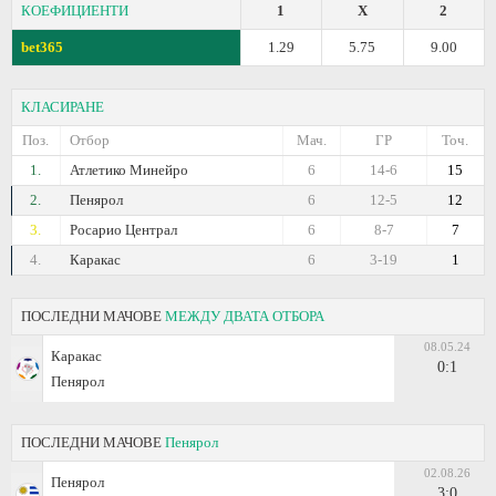
КОЕФИЦИЕНТИ
1
X
2
bet365
1.29
5.75
9.00
КЛАСИРАНЕ
Поз.
Отбор
Мач.
ГР
Точ.
1.
Атлетико Минейро
6
14-6
15
2.
Пенярол
6
12-5
12
3.
Росарио Централ
6
8-7
7
4.
Каракас
6
3-19
1
ПОСЛЕДНИ МАЧОВЕ
МЕЖДУ ДВАТА ОТБОРА
08.05.24
Каракас
0:1
Пенярол
ПОСЛЕДНИ МАЧОВЕ
Пенярол
02.08.26
Пенярол
3:0