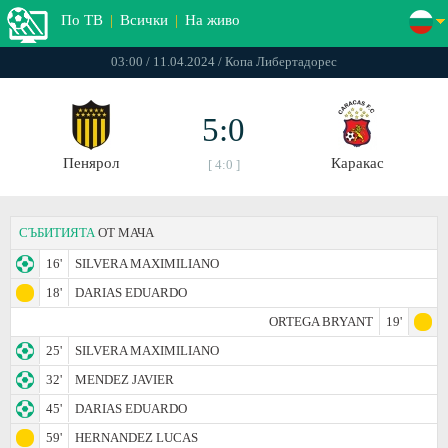
По ТВ
|
Всички
|
На живо
03:00 / 11.04.2024 / Копа Либертадорес
5:0
Пенярол
Каракас
[ 4:0 ]
СЪБИТИЯТА
ОТ МАЧА
16'
SILVERA MAXIMILIANO
18'
DARIAS EDUARDO
ORTEGA BRYANT
19'
25'
SILVERA MAXIMILIANO
32'
MENDEZ JAVIER
45'
DARIAS EDUARDO
59'
HERNANDEZ LUCAS