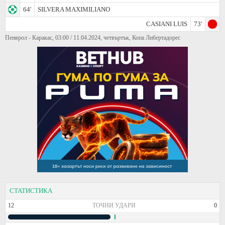
64'
SILVERA MAXIMILIANO
CASIANI LUIS
73'
Пенярол - Каракас, 03:00 / 11.04.2024, четвъртък, Копа Либертадорес
СТАТИСТИКА
12
ТОЧНИ УДАРИ
0