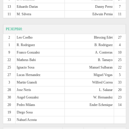
13
Eduardo Darias
Danny Perez
7
11
M. Silvera
Edwuin Pernia
11
РЕЗЕРВИ:
2
Leo Coelho
Blessing Edet
27
1
R. Rodriguez
B. Rodriguez
4
9
Franco Gonzalez
A. Contreras
10
22
Matheus Babi
B. Tamayo
25
25
Ignacio Sosa
Manuel Sulbaran
22
27
Lucas Hernandez
Miguel Vegas
5
3
Martin Gianoli
Wilfred Correa
33
28
Jose Neris
L. Salazar
20
30
Angel Gonzalez
W. Hernandez
23
20
Pedro Milans
Ender Echenique
14
19
Diego Sosa
33
Nahuel Acosta