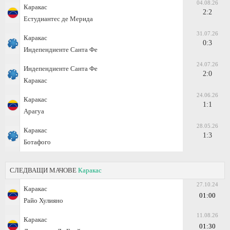
04.08.26
Каракас
2:2
Естудиантес де Мерида
31.07.26
Каракас
0:3
Индепендиенте Санта Фе
24.07.26
Индепендиенте Санта Фе
2:0
Каракас
24.06.26
Каракас
1:1
Арагуа
28.05.26
Каракас
1:3
Ботафого
СЛЕДВАЩИ МАЧОВЕ
Каракас
27.10.24
Каракас
01:00
Райо Хулияно
11.08.26
Каракас
01:30