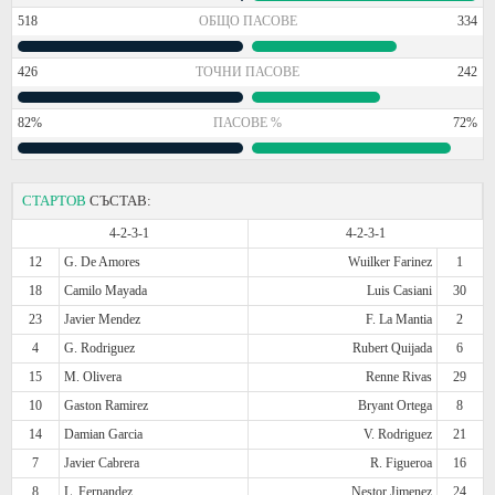
518
ОБЩО ПАСОВЕ
334
426
ТОЧНИ ПАСОВЕ
242
82%
ПАСОВЕ %
72%
СТАРТОВ
СЪСТАВ:
4-2-3-1
4-2-3-1
12
G. De Amores
Wuilker Farinez
1
18
Camilo Mayada
Luis Casiani
30
23
Javier Mendez
F. La Mantia
2
4
G. Rodriguez
Rubert Quijada
6
15
M. Olivera
Renne Rivas
29
10
Gaston Ramirez
Bryant Ortega
8
14
Damian Garcia
V. Rodriguez
21
7
Javier Cabrera
R. Figueroa
16
8
L. Fernandez
Nestor Jimenez
24