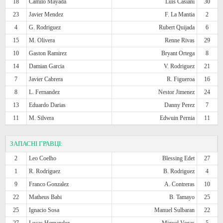
18
Camilo Mayada
Luis Casiani
30
23
Javier Mendez
F. La Mantia
2
4
G. Rodriguez
Rubert Quijada
6
15
M. Olivera
Renne Rivas
29
10
Gaston Ramirez
Bryant Ortega
8
14
Damian Garcia
V. Rodriguez
21
7
Javier Cabrera
R. Figueroa
16
8
L. Fernandez
Nestor Jimenez
24
13
Eduardo Darias
Danny Perez
7
11
M. Silvera
Edwuin Pernia
11
ЗАПАСНІ ГРАВЦІ:
2
Leo Coelho
Blessing Edet
27
1
R. Rodriguez
B. Rodriguez
4
9
Franco Gonzalez
A. Contreras
10
22
Matheus Babi
B. Tamayo
25
25
Ignacio Sosa
Manuel Sulbaran
22
27
Lucas Hernandez
Miguel Vegas
5