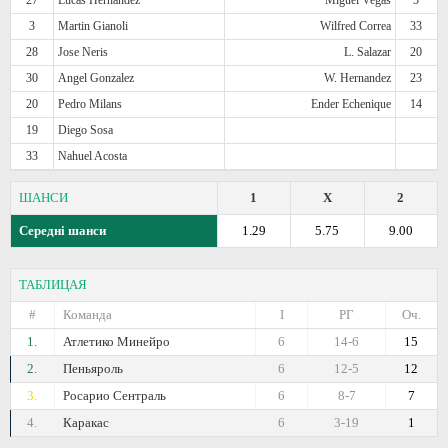
3
Martin Gianoli
Wilfred Correa
33
28
Jose Neris
L. Salazar
20
30
Angel Gonzalez
W. Hernandez
23
20
Pedro Milans
Ender Echenique
14
19
Diego Sosa
33
Nahuel Acosta
ШАНСИ
1
X
2
Середні шанси
1.29
5.75
9.00
ТАБЛИЦАЯ
#
Команда
I
РГ
Оч.
1.
Атлетико Минейро
6
14-6
15
2.
Пеньяроль
6
12-5
12
3.
Росарио Сентраль
6
8-7
7
4.
Каракас
6
3-19
1