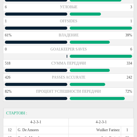
6
УГЛОВЫЕ
3
1
OFFSIDES
1
61%
ВЛАДЕНИЕ
39%
0
GOALKEEPER SAVES
6
518
СУММА ПЕРЕДАЧИ
334
426
PASSES ACCURATE
242
82%
ПРОЦЕНТ УСПЕШНОСТИ ПЕРЕДАЧИ
72%
СТАРТОВІ
:
4-2-3-1
4-2-3-1
12
G. De Amores
Wuilker Farinez
1