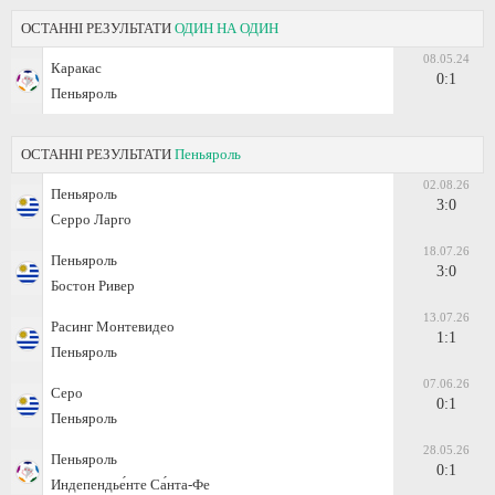
ОСТАННІ РЕЗУЛЬТАТИ
ОДИН НА ОДИН
08.05.24
Каракас
0:1
Пеньяроль
ОСТАННІ РЕЗУЛЬТАТИ
Пеньяроль
02.08.26
Пеньяроль
3:0
Серро Ларго
18.07.26
Пеньяроль
3:0
Бостон Ривер
13.07.26
Расинг Монтевидео
1:1
Пеньяроль
07.06.26
Серо
0:1
Пеньяроль
28.05.26
Пеньяроль
0:1
Индепендье́нте Са́нта-Фе