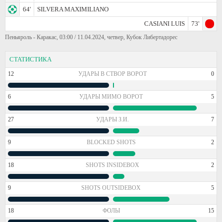
64'
SILVERA MAXIMILIANO
CASIANI LUIS
73'
Пеньяроль - Каракас, 03:00 / 11.04.2024, четвер, Кубок Либертадорес
СТАТИСТИКА
12
УДАРЫ В СТВОР ВОРОТ
0
6
УДАРЫ МИМО ВОРОТ
5
27
УДАРЫ З.И.
7
9
BLOCKED SHOTS
2
18
SHOTS INSIDEBOX
2
9
SHOTS OUTSIDEBOX
5
18
ФОЛЫ
15