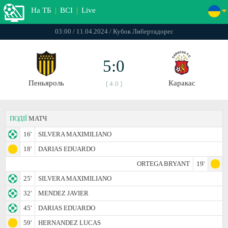
На ТБ
|
ВСІ
|
Live
03:00 / 11.04.2024 / Кубок Либертадорес
5:0
Пеньяроль
Каракас
[ 4:0 ]
ПОДІЇ
МАТЧ
16'
SILVERA MAXIMILIANO
18'
DARIAS EDUARDO
ORTEGA BRYANT
19'
25'
SILVERA MAXIMILIANO
32'
MENDEZ JAVIER
45'
DARIAS EDUARDO
59'
HERNANDEZ LUCAS