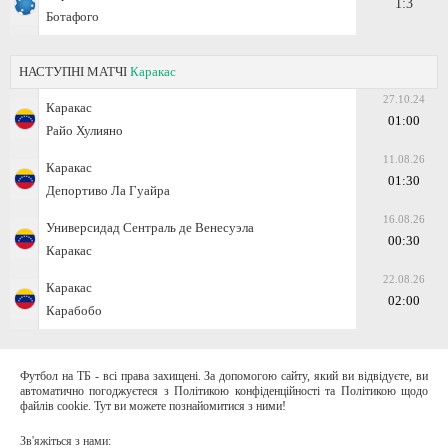
1:3
Ботафого
НАСТУПНІ МАТЧІ
Каракас
27.10.24
Каракас
01:00
Райо Хулияно
11.08.26
Каракас
01:30
Депортиво Ла Гуайра
16.08.26
Универсидад Сентраль де Венесуэла
00:30
Каракас
22.08.26
Каракас
02:00
Карабобо
Футбол на ТБ - всі права захищені. За допомогою сайту, який ви відвідуєте, ви
автоматично погоджуєтеся з Політикою конфіденційності та Політикою щодо
файлів cookie. Тут ви можете познайомитися з ними!
Зв'яжіться з нами: