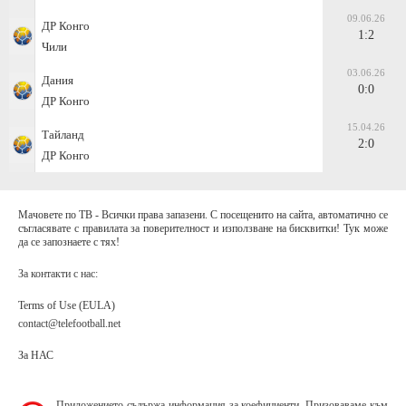
09.06.26
ДР Конго
1:2
Чили
03.06.26
Дания
0:0
ДР Конго
15.04.26
Тайланд
2:0
ДР Конго
Мачовете по ТВ - Всички права запазени. С посещенито на сайта, автоматично се
съгласявате с правилата за поверителност и използване на бисквитки! Тук може
да се запознаете с тях!
За контакти с нас:
Terms of Use (EULA)
contact@telefootball.net
За НАС
Приложението съдържа информация за коефициенти. Призоваваме към