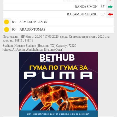
BANZA SIMON
85'
BAKAMBU CEDRIC
85'
88'
SEMEDO NELSON
90'
ARAUJO TOMAS
Португалия - ДР Конго, 20:00 / 17.06.2026, сряда, Световно първенство 2026 , на
живо по: БНТ1 , БНТ 3
Stadium: Houston Stadium (Houston, TX) Capacity: 72220
referee: Al-Jassim, Abdulrahman Ibrahim (Qatar)