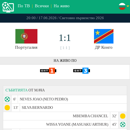
По ТВ
|
Всички
|
На живо
20:00 / 17.06.2026 / Световно първенство 2026
1:1
Португалия
ДР Конго
[ 1:1 ]
НА ЖИВО ПО
СЪБИТИЯТА
ОТ МАЧА
6'
NEVES JOAO (NETO PEDRO)
13'
SILVA BERNARDO
MBEMBA CHANCEL
32'
WISSA YOANE (MASUAKU ARTHUR)
45'