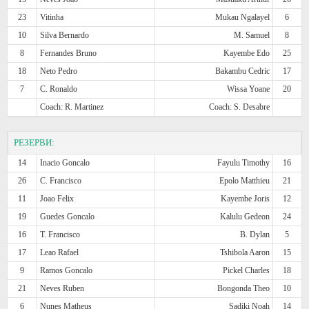
23
Vitinha
Mukau Ngalayel
6
10
Silva Bernardo
M. Samuel
8
8
Fernandes Bruno
Kayembe Edo
25
18
Neto Pedro
Bakambu Cedric
17
7
C. Ronaldo
Wissa Yoane
20
Coach: R. Martinez
Coach: S. Desabre
РЕЗЕРВИ:
14
Inacio Goncalo
Fayulu Timothy
16
26
C. Francisco
Epolo Matthieu
21
11
Joao Felix
Kayembe Joris
12
19
Guedes Goncalo
Kalulu Gedeon
24
16
T. Francisco
B. Dylan
5
17
Leao Rafael
Tshibola Aaron
15
9
Ramos Goncalo
Pickel Charles
18
21
Neves Ruben
Bongonda Theo
10
6
Nunes Matheus
Sadiki Noah
14