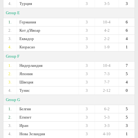
4.
Турция
3
3-5
3
Group E
1.
Германия
3
10-4
6
2.
Кот д'Ивоар
3
4-2
6
3.
Еквадор
3
2-2
4
4.
Кюрасао
3
1-9
1
Group F
1.
Нидерландия
3
10-4
7
2.
Япония
3
7-3
5
3.
Швеция
3
7-7
4
4.
Тунис
3
2-12
0
Group G
1.
Белгия
3
6-2
5
2.
Египет
3
5-3
5
3.
Иран
3
3-3
3
4.
Нова Зеландия
3
4-10
1