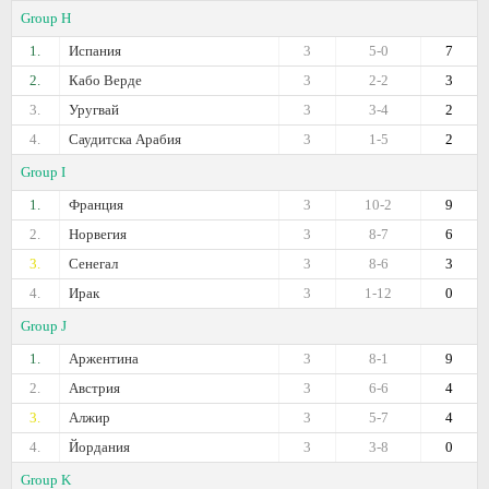
Group H
1.
Испания
3
5-0
7
2.
Кабо Верде
3
2-2
3
3.
Уругвай
3
3-4
2
4.
Саудитска Арабия
3
1-5
2
Group I
1.
Франция
3
10-2
9
2.
Норвегия
3
8-7
6
3.
Сенегал
3
8-6
3
4.
Ирак
3
1-12
0
Group J
1.
Аржентина
3
8-1
9
2.
Австрия
3
6-6
4
3.
Алжир
3
5-7
4
4.
Йордания
3
3-8
0
Group K