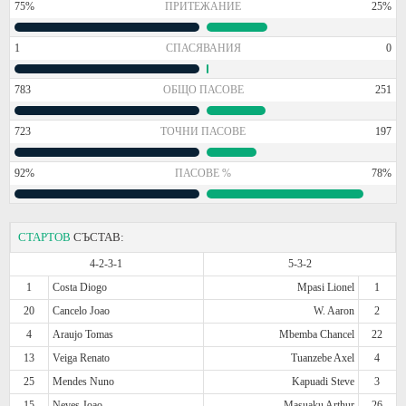
75%
ПРИТЕЖАНИЕ
25%
1
СПАСЯВАНИЯ
0
783
ОБЩО ПАСОВЕ
251
723
ТОЧНИ ПАСОВЕ
197
92%
ПАСОВЕ %
78%
СТАРТОВ
СЪСТАВ:
4-2-3-1
5-3-2
1
Costa Diogo
Mpasi Lionel
1
20
Cancelo Joao
W. Aaron
2
4
Araujo Tomas
Mbemba Chancel
22
13
Veiga Renato
Tuanzebe Axel
4
25
Mendes Nuno
Kapuadi Steve
3
15
Neves Joao
Masuaku Arthur
26