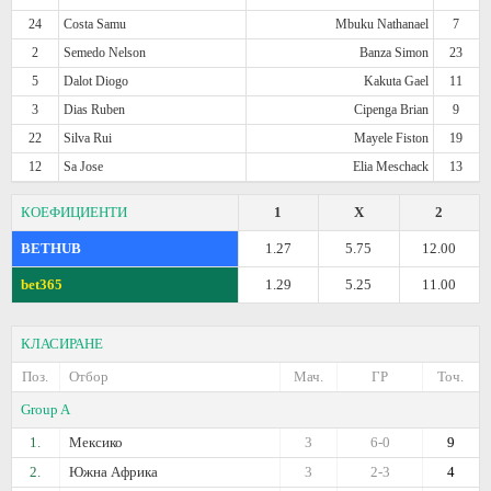
24
Costa Samu
Mbuku Nathanael
7
2
Semedo Nelson
Banza Simon
23
5
Dalot Diogo
Kakuta Gael
11
3
Dias Ruben
Cipenga Brian
9
22
Silva Rui
Mayele Fiston
19
12
Sa Jose
Elia Meschack
13
КОЕФИЦИЕНТИ
1
X
2
BETHUB
1.27
5.75
12.00
bet365
1.29
5.25
11.00
КЛАСИРАНЕ
Поз.
Отбор
Мач.
ГР
Точ.
Group A
1.
Мексико
3
6-0
9
2.
Южна Африка
3
2-3
4