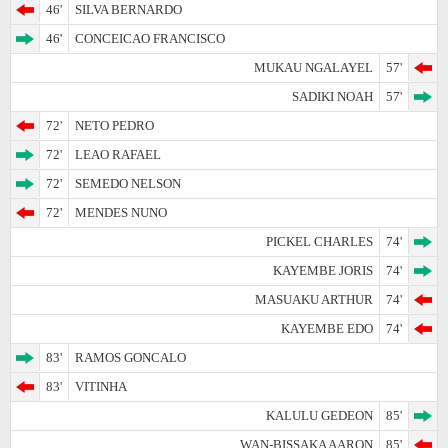
46'
SILVA BERNARDO
46'
CONCEICAO FRANCISCO
MUKAU NGALAYEL
57'
SADIKI NOAH
57'
72'
NETO PEDRO
72'
LEAO RAFAEL
72'
SEMEDO NELSON
72'
MENDES NUNO
PICKEL CHARLES
74'
KAYEMBE JORIS
74'
MASUAKU ARTHUR
74'
KAYEMBE EDO
74'
83'
RAMOS GONCALO
83'
VITINHA
KALULU GEDEON
85'
WAN-BISSAKA AARON
85'