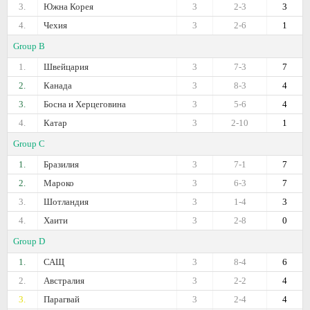
3.
Южна Корея
3
2-3
3
4.
Чехия
3
2-6
1
Group B
1.
Швейцария
3
7-3
7
2.
Канада
3
8-3
4
3.
Босна и Херцеговина
3
5-6
4
4.
Катар
3
2-10
1
Group C
1.
Бразилия
3
7-1
7
2.
Мароко
3
6-3
7
3.
Шотландия
3
1-4
3
4.
Хаити
3
2-8
0
Group D
1.
САЩ
3
8-4
6
2.
Австралия
3
2-2
4
3.
Парагвай
3
2-4
4