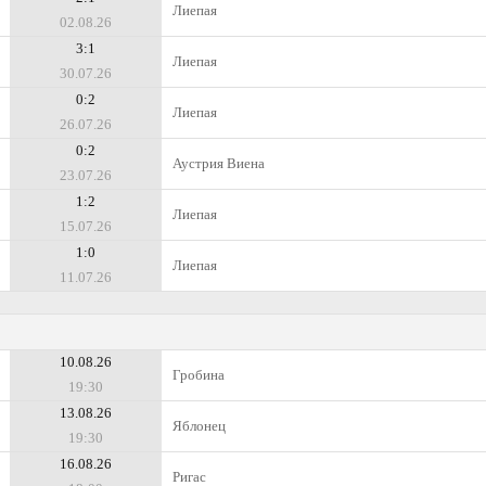
Лиепая
02.08.26
3:1
Лиепая
30.07.26
0:2
Лиепая
26.07.26
0:2
Аустрия Виена
23.07.26
1:2
Лиепая
15.07.26
1:0
Лиепая
11.07.26
10.08.26
Гробина
19:30
13.08.26
Яблонец
19:30
16.08.26
Ригас