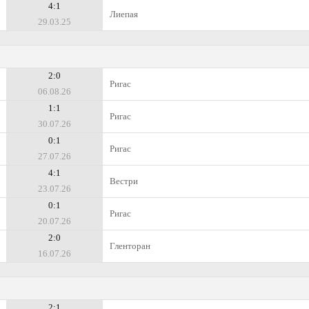
4:1
Лиепая
29.03.25
2:0
Ригас
06.08.26
1:1
Ригас
30.07.26
0:1
Ригас
27.07.26
4:1
Вестри
23.07.26
0:1
Ригас
20.07.26
2:0
Гленторан
16.07.26
2:1