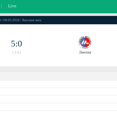
|
Live
 / 08.05.2026 / Высшая лига
5:0
Лиепая
[ 3:0 ]