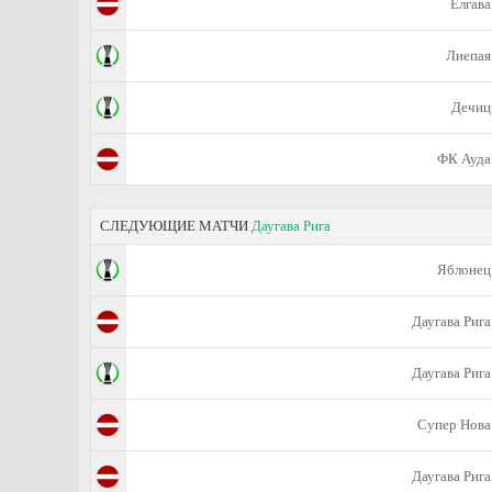
Елгава
Лиепая
Дечиц
ФК Ауда
СЛЕДУЮЩИЕ МАТЧИ
Даугава Рига
Яблонец
Даугава Рига
Даугава Рига
Супер Нова
Даугава Рига