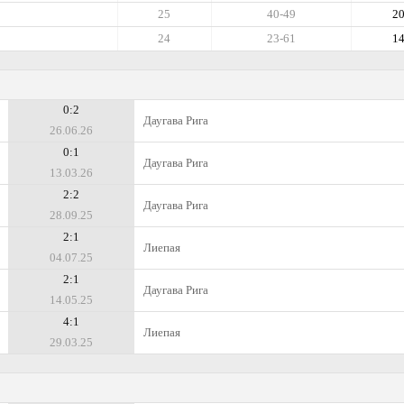
25
40-49
2
24
23-61
1
0:2
Даугава Рига
26.06.26
0:1
Даугава Рига
13.03.26
2:2
Даугава Рига
28.09.25
2:1
Лиепая
04.07.25
2:1
Даугава Рига
14.05.25
4:1
Лиепая
29.03.25