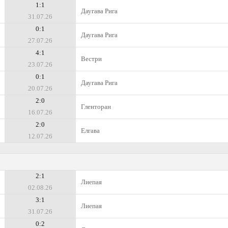
1:1
Даугава Рига
31.07.26
0:1
Даугава Рига
27.07.26
4:1
Вестри
23.07.26
0:1
Даугава Рига
20.07.26
2:0
Гленторан
16.07.26
2:0
Елгава
12.07.26
2:1
Лиепая
02.08.26
3:1
Лиепая
31.07.26
0:2