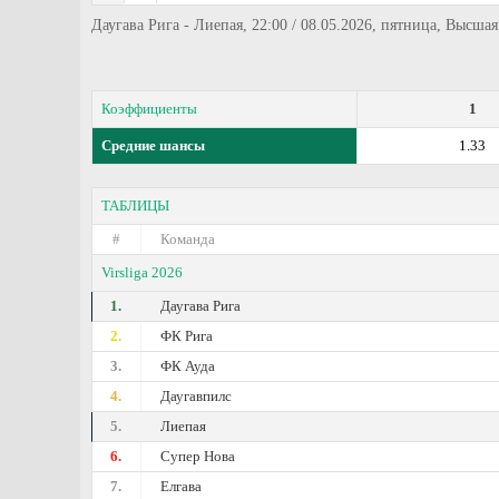
Даугава Рига - Лиепая, 22:00 / 08.05.2026, пятница, Высшая
Коэффициенты
1
Средние шансы
1.33
ТАБЛИЦЫ
#
Команда
Virsliga 2026
1.
Даугава Рига
2.
ФК Рига
3.
ФК Ауда
4.
Даугавпилс
5.
Лиепая
6.
Супер Нова
7.
Елгава