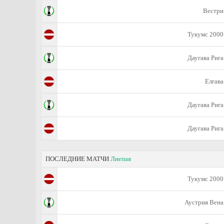
Вестри
Тукумс 2000
Даугава Рига
Елгава
Даугава Рига
Даугава Рига
ПОСЛЕДНИЕ МАТЧИ
Лиепая
Тукумс 2000
Аустрия Вена