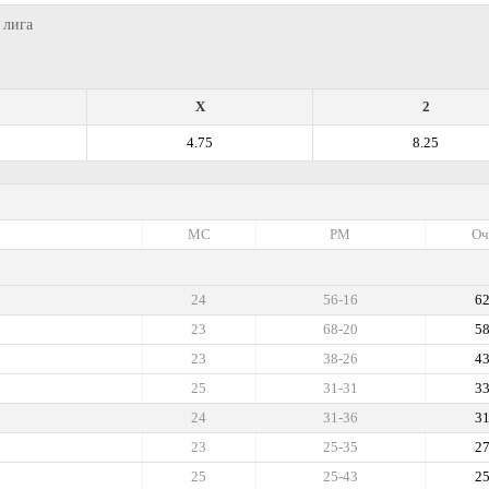
 лига
X
2
4.75
8.25
МС
РМ
Оч
24
56-16
6
23
68-20
5
23
38-26
4
25
31-31
3
24
31-36
3
23
25-35
2
25
25-43
2