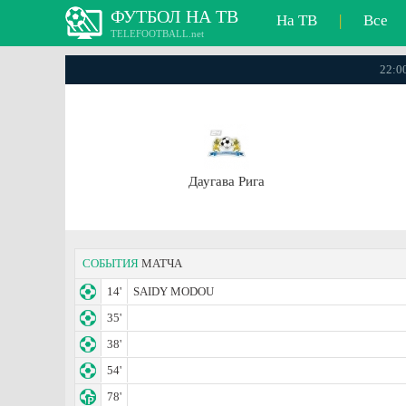
ФУТБОЛ НА ТВ
На ТВ
|
Все
TELEFOOTBALL.net
22:00
Даугава Рига
СОБЫТИЯ
МАТЧА
14'
SAIDY MODOU
35'
38'
54'
78'