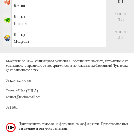
0:1
Белгия
31.03.26
Кипър
1:3
Швеция
30.03.26
Кипър
3:2
Молдова
Мачовете по ТВ - Всички права запазени. С посещенито на сайта, автоматично се
съгласявате с правилата за поверителност и използване на бисквитки! Тук може
да се запознаете с тях!
За контакти с нас:
Terms of Use (EULA)
contact@telefootball.net
За НАС
Приложението съдържа информация за коефициенти. Призоваваме към
отговорно и разумно залагане
.