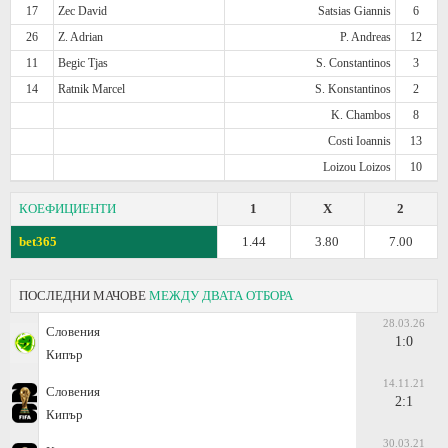
17
Zec David
Satsias Giannis
6
26
Z. Adrian
P. Andreas
12
11
Begic Tjas
S. Constantinos
3
14
Ratnik Marcel
S. Konstantinos
2
K. Chambos
8
Costi Ioannis
13
Loizou Loizos
10
КОЕФИЦИЕНТИ
1
X
2
bet365
1.44
3.80
7.00
ПОСЛЕДНИ МАЧОВЕ
МЕЖДУ ДВАТА ОТБОРА
28.03.26
Словения
1:0
Кипър
14.11.21
Словения
2:1
Кипър
30.03.21