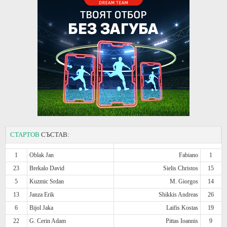
СТАРТОВ
СЪСТАВ:
1
Oblak Jan
Fabiano
1
23
Brekalo David
Sielis Christos
15
5
Kuzmic Srdan
M. Giorgos
14
13
Janza Erik
Shikkis Andreas
26
6
Bijol Jaka
Laifis Kostas
19
22
G. Cerin Adam
Pittas Ioannis
9