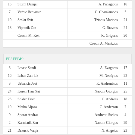
15
Sturm Danijel
A. Panagiotis
16
7
Verbic Benjamin
C. Charalampos
5
10
Seslar Svit
Tzionis Marinos
21
18
Vipotnik Zan
G. Stavros
24
Coach: M. Kek
K. Grigoris
20
Coach: A. Mantzios
РЕЗЕРВИ:
8
Lovric Sandi
A. Evagoras
17
16
Leban Zan-luk
M. Neofytos
22
3
Urbancic Jost
K. Andronikos
11
24
Koren Tian Nai
Naoum Giorgos
25
25
Sokler Ester
C. Andreas
18
19
Matko Aljosa
C. Anderson
7
9
Sporar Andraz
Andreou Stelios
4
2
Karnicnik Zan
Naoum Giorgos
29
21
Drkusic Vanja
N. Angelos
23