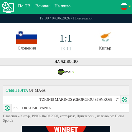
По ТВ
|
Всички
|
На живо
19:00 / 04.06.2026 / Приятелски
1:1
Словения
Кипър
[ 0:1 ]
НА ЖИВО ПО
СЪБИТИЯТА
ОТ МАЧА
TZIONIS MARINOS (GEORGIOU STAVROS)
7'
65'
DRKUSIC VANJA
Словения - Кипър, 19:00 / 04.06.2026, четвъртък, Приятелски , на живо по: Diema
Sport 3