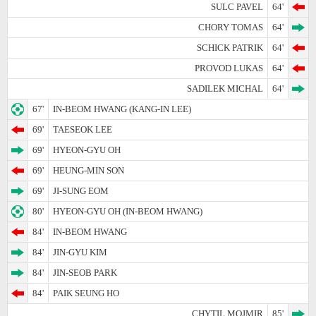
SULC PAVEL
64'
CHORY TOMAS
64'
SCHICK PATRIK
64'
PROVOD LUKAS
64'
SADILEK MICHAL
64'
67'
IN-BEOM HWANG (KANG-IN LEE)
69'
TAESEOK LEE
69'
HYEON-GYU OH
69'
HEUNG-MIN SON
69'
JI-SUNG EOM
80'
HYEON-GYU OH (IN-BEOM HWANG)
84'
IN-BEOM HWANG
84'
JIN-GYU KIM
84'
JIN-SEOB PARK
84'
PAIK SEUNG HO
CHYTIL MOJMIR
85'