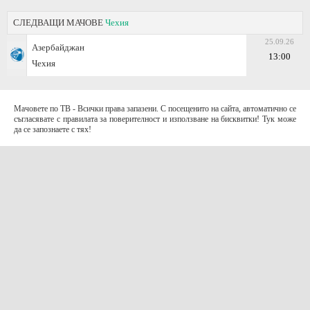
СЛЕДВАЩИ МАЧОВЕ
Чехия
25.09.26
Азербайджан
13:00
Чехия
Мачовете по ТВ - Всички права запазени. С посещенито на сайта, автоматично се
съгласявате с правилата за поверителност и използване на бисквитки! Тук може
да се запознаете с тях!
За контакти с нас:
Terms of Use (EULA)
contact@telefootball.net
За НАС
Приложението съдържа информация за коефициенти. Призоваваме към
отговорно и разумно залагане
.
AD