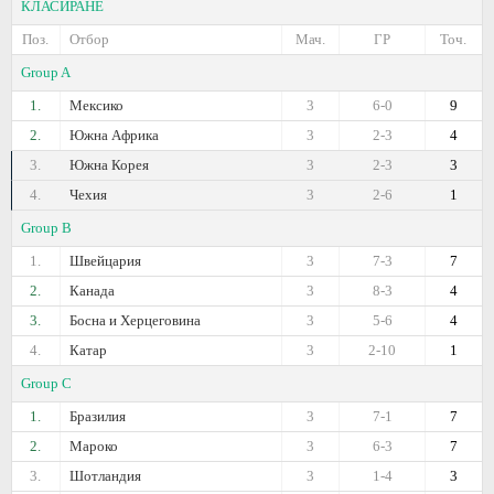
КЛАСИРАНЕ
Поз.
Отбор
Мач.
ГР
Точ.
Group A
1.
Мексико
3
6-0
9
2.
Южна Африка
3
2-3
4
3.
Южна Корея
3
2-3
3
4.
Чехия
3
2-6
1
Group B
1.
Швейцария
3
7-3
7
2.
Канада
3
8-3
4
3.
Босна и Херцеговина
3
5-6
4
4.
Катар
3
2-10
1
Group C
1.
Бразилия
3
7-1
7
2.
Мароко
3
6-3
7
3.
Шотландия
3
1-4
3