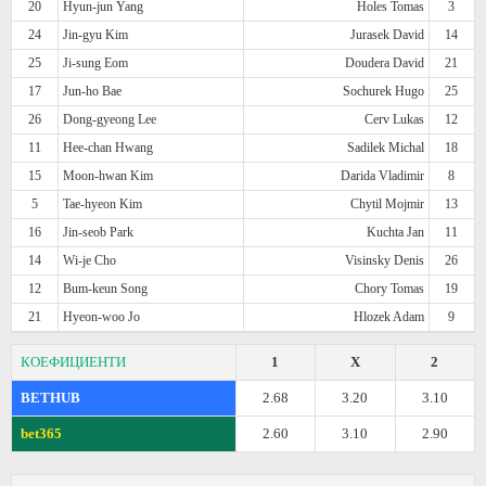
20
Hyun-jun Yang
Holes Tomas
3
24
Jin-gyu Kim
Jurasek David
14
25
Ji-sung Eom
Doudera David
21
17
Jun-ho Bae
Sochurek Hugo
25
26
Dong-gyeong Lee
Cerv Lukas
12
11
Hee-chan Hwang
Sadilek Michal
18
15
Moon-hwan Kim
Darida Vladimir
8
5
Tae-hyeon Kim
Chytil Mojmir
13
16
Jin-seob Park
Kuchta Jan
11
14
Wi-je Cho
Visinsky Denis
26
12
Bum-keun Song
Chory Tomas
19
21
Hyeon-woo Jo
Hlozek Adam
9
КОЕФИЦИЕНТИ
1
X
2
BETHUB
2.68
3.20
3.10
bet365
2.60
3.10
2.90