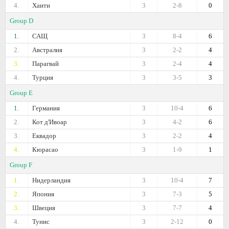
4.
Хаити
3
2-8
0
Group D
1.
САЩ
3
8-4
6
2.
Австралия
3
2-2
4
3.
Парагвай
3
2-4
4
4.
Турция
3
3-5
3
Group E
1.
Германия
3
10-4
6
2.
Кот д'Ивоар
3
4-2
6
3.
Еквадор
3
2-2
4
4.
Кюрасао
3
1-9
1
Group F
1.
Нидерландия
3
10-4
7
2.
Япония
3
7-3
5
3.
Швеция
3
7-7
4
4.
Тунис
3
2-12
0