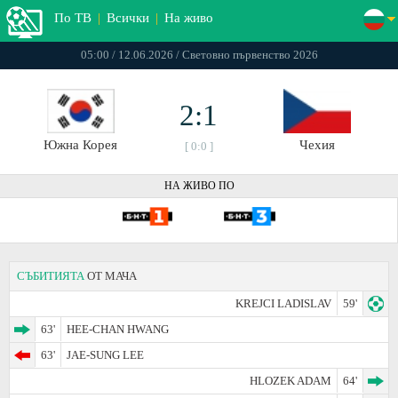
По ТВ
|
Всички
|
На живо
05:00 / 12.06.2026 / Световно първенство 2026
2:1
Южна Корея
Чехия
[ 0:0 ]
НА ЖИВО ПО
СЪБИТИЯТА
ОТ МАЧА
KREJCI LADISLAV
59'
63'
HEE-CHAN HWANG
63'
JAE-SUNG LEE
HLOZEK ADAM
64'