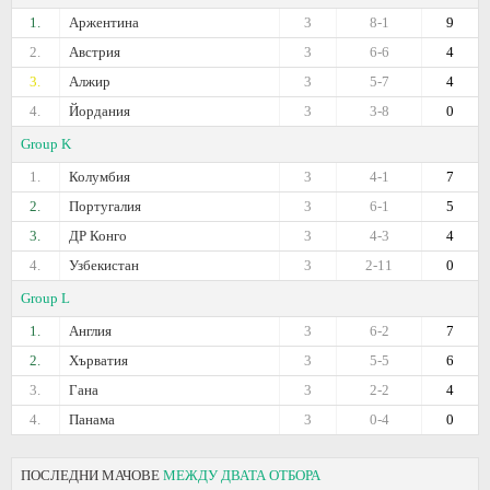
1.
Аржентина
3
8-1
9
2.
Австрия
3
6-6
4
3.
Алжир
3
5-7
4
4.
Йордания
3
3-8
0
Group K
1.
Колумбия
3
4-1
7
2.
Португалия
3
6-1
5
3.
ДР Конго
3
4-3
4
4.
Узбекистан
3
2-11
0
Group L
1.
Англия
3
6-2
7
2.
Хърватия
3
5-5
6
3.
Гана
3
2-2
4
4.
Панама
3
0-4
0
ПОСЛЕДНИ МАЧОВЕ
МЕЖДУ ДВАТА ОТБОРА