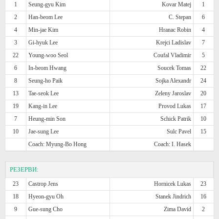
1
Seung-gyu Kim
Kovar Matej
1
2
Han-beom Lee
C. Stepan
6
4
Min-jae Kim
Hranac Robin
4
3
Gi-hyuk Lee
Krejci Ladislav
7
22
Young-woo Seol
Coufal Vladimir
5
6
In-beom Hwang
Soucek Tomas
22
8
Seung-ho Paik
Sojka Alexandr
24
13
Tae-seok Lee
Zeleny Jaroslav
20
19
Kang-in Lee
Provod Lukas
17
7
Heung-min Son
Schick Patrik
10
10
Jae-sung Lee
Sulc Pavel
15
Coach: Myung-Bo Hong
Coach: I. Hasek
РЕЗЕРВИ:
23
Castrop Jens
Hornicek Lukas
23
18
Hyeon-gyu Oh
Stanek Jindrich
16
9
Gue-sung Cho
Zima David
2