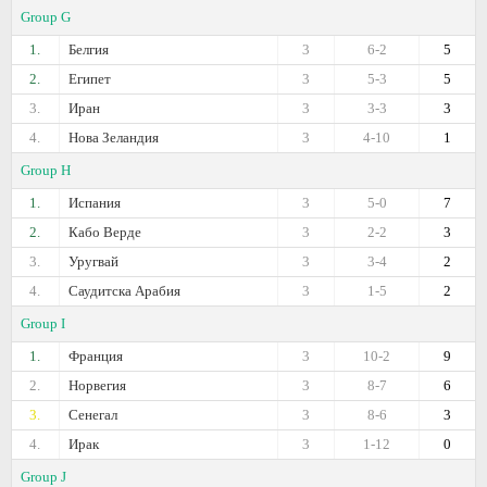
Group G
1.
Белгия
3
6-2
5
2.
Египет
3
5-3
5
3.
Иран
3
3-3
3
4.
Нова Зеландия
3
4-10
1
Group H
1.
Испания
3
5-0
7
2.
Кабо Верде
3
2-2
3
3.
Уругвай
3
3-4
2
4.
Саудитска Арабия
3
1-5
2
Group I
1.
Франция
3
10-2
9
2.
Норвегия
3
8-7
6
3.
Сенегал
3
8-6
3
4.
Ирак
3
1-12
0
Group J