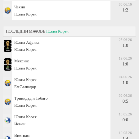
05.06.16
Чехия
1:2
Южна Корея
ПОСЛЕДНИ МАЧОВЕ
Южна Корея
25.06.26
Южна Африка
1:0
Южна Корея
19.06.26
Мексико
1:0
Южна Корея
04.06.26
Южна Корея
1:0
Ел Салвадор
02.06.26
Тринидад и Тобаго
0:5
Южна Корея
13.05.26
Южна Корея
0:0
Йемен
10.05.26
Виетнам
1:4