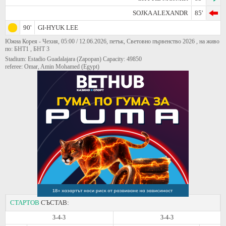
SOJKA ALEXANDR
85'
90'
GI-HYUK LEE
Южна Корея - Чехия, 05:00 / 12.06.2026, петък, Световно първенство 2026 , на живо
по: БНТ1 , БНТ 3
Stadium: Estadio Guadalajara (Zapopan) Capacity: 49850
referee: Omar, Amin Mohamed (Egypt)
СТАРТОВ
СЪСТАВ:
3-4-3
3-4-3