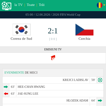
la TV
|
Toate
|
Trăi
05:00 / 12.06.2026 / 2026 FIFA World Cup
2:1
Coreea de Sud
Czechia
[ 0:0 ]
EMISIUNI TV
EVENIMENTE
DE MECI
KREJCI LADISLAV
59'
63'
HEE-CHAN HWANG
63'
JAE-SUNG LEE
HLOZEK ADAM
64'