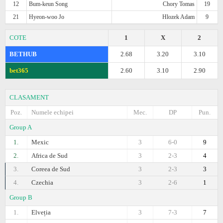
12
Bum-keun Song
Chory Tomas
19
21
Hyeon-woo Jo
Hlozek Adam
9
COTE
1
X
2
BETHUB
2.68
3.20
3.10
bet365
2.60
3.10
2.90
CLASAMENT
Poz.
Numele echipei
Mec.
DP
Pun.
Group A
1.
Mexic
3
6-0
9
2.
Africa de Sud
3
2-3
4
3.
Coreea de Sud
3
2-3
3
4.
Czechia
3
2-6
1
Group B
1.
Elveția
3
7-3
7