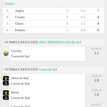
Group L
1.
Anglia
3
6-2
7
2.
Croația
3
5-5
6
3.
Ghana
3
2-2
4
4.
Panama
3
0-4
0
ULTIMELE REZULTATE
UNUL ÎMPOTRIVA CELUILALT
05.06.16
Czechia
1:2
Coreea de Sud
ULTIMELE REZULTATE
Coreea de Sud
25.06.26
Africa de Sud
1:0
Coreea de Sud
19.06.26
Mexic
1:0
Coreea de Sud
04.06.26
Coreea de Sud