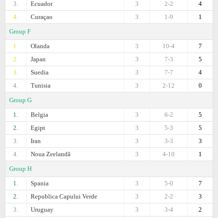
3.
Ecuador
3
2-2
4
4.
Curaçao
3
1-9
1
Group F
1.
Olanda
3
10-4
7
2.
Japan
3
7-3
5
3.
Suedia
3
7-7
4
4.
Tunisia
3
2-12
0
Group G
1.
Belgia
3
6-2
5
2.
Egipt
3
5-3
5
3.
Iran
3
3-3
3
4.
Noua Zeelandă
3
4-10
1
Group H
1.
Spania
3
5-0
7
2.
Republica Capului Verde
3
2-2
3
3.
Uruguay
3
3-4
2