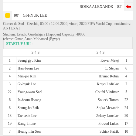
SOJKA ALEXANDR
85'
90'
GI-HYUK LEE
Coreea de Sud - Czechia, 05:00 / 12.06.2026, vineri, 2026 FIFA World Cup , emisiuni tv:
ANTENA1
Stadium: Estadio Guadalajara (Zapopan) Capacity: 49850
referee: Omar, Amin Mohamed (Egypt)
STARTUP-URI
:
3-4-3
3-4-3
1
Seung-gyu Kim
Kovar Matej
1
2
Han-beom Lee
C. Stepan
6
4
Min-jae Kim
Hranac Robin
4
3
Gi-hyuk Lee
Krejci Ladislav
7
22
Young-woo Seol
Coufal Vladimir
5
6
In-beom Hwang
Soucek Tomas
22
8
Seung-ho Paik
Sojka Alexandr
24
13
Tae-seok Lee
Zeleny Jaroslav
20
19
Kang-in Lee
Provod Lukas
17
7
Heung-min Son
Schick Patrik
10