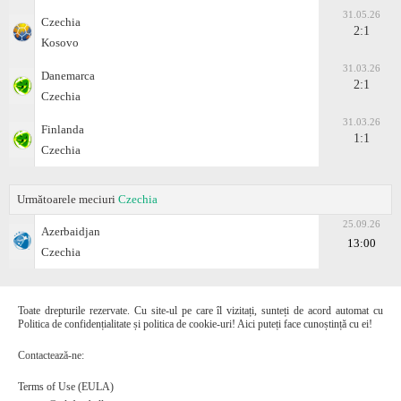
31.05.26
Czechia
2:1
Kosovo
31.03.26
Danemarca
2:1
Czechia
31.03.26
Finlanda
1:1
Czechia
Următoarele meciuri
Czechia
25.09.26
Azerbaidjan
13:00
Czechia
Toate drepturile rezervate. Cu site-ul pe care îl vizitați, sunteți de acord automat cu
Politica de confidențialitate și politica de cookie-uri! Aici puteți face cunoștință cu ei!
Contactează-ne:
Terms of Use (EULA)