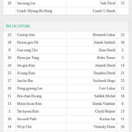
10
Jae-sung Lee
Sulc Pavel
15
Coach: Myung-Bo Hong
Coach: I. Hasek
ÎNLOCUITORI
23
Castrop Jens
Hornicek Lukas
23
18
Hyeon-gyu Oh
Stanek Jindrich
16
9
Gue-sung Cho
Zima David
2
20
Hyun-jun Yang
Holes Tomas
3
24
Jin-gyu Kim
Jurasek David
14
25
Ji-sung Eom
Doudera David
21
17
Jun-ho Bae
Sochurek Hugo
25
26
Dong-gyeong Lee
Cerv Lukas
12
11
Hee-chan Hwang
Sadilek Michal
18
15
Moon-hwan Kim
Darida Vladimir
8
5
Tae-hyeon Kim
Chytil Mojmir
13
16
Jin-seob Park
Kuchta Jan
11
14
Wi-je Cho
Visinsky Denis
26