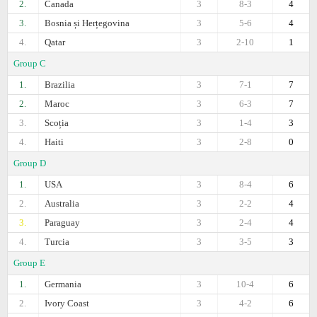
2.
Canada
3
8-3
4
3.
Bosnia și Herțegovina
3
5-6
4
4.
Qatar
3
2-10
1
Group C
1.
Brazilia
3
7-1
7
2.
Maroc
3
6-3
7
3.
Scoția
3
1-4
3
4.
Haiti
3
2-8
0
Group D
1.
USA
3
8-4
6
2.
Australia
3
2-2
4
3.
Paraguay
3
2-4
4
4.
Turcia
3
3-5
3
Group E
1.
Germania
3
10-4
6
2.
Ivory Coast
3
4-2
6