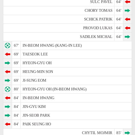
SULC PAVEL
64'
CHORY TOMAS
64'
SCHICK PATRIK
64'
PROVOD LUKAS
64'
SADILEK MICHAL
64'
67'
IN-BEOM HWANG (KANG-IN LEE)
69'
TAESEOK LEE
69'
HYEON-GYU OH
69'
HEUNG-MIN SON
69'
JI-SUNG EOM
80'
HYEON-GYU OH (IN-BEOM HWANG)
84'
IN-BEOM HWANG
84'
JIN-GYU KIM
84'
JIN-SEOB PARK
84'
PAIK SEUNG HO
CHYTIL MOJMIR
85'