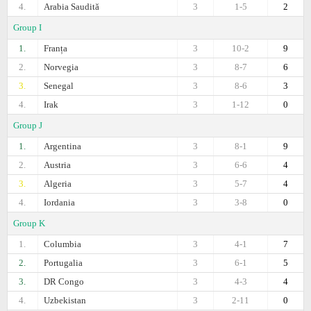
4.
Arabia Saudită
3
1-5
2
Group I
1.
Franța
3
10-2
9
2.
Norvegia
3
8-7
6
3.
Senegal
3
8-6
3
4.
Irak
3
1-12
0
Group J
1.
Argentina
3
8-1
9
2.
Austria
3
6-6
4
3.
Algeria
3
5-7
4
4.
Iordania
3
3-8
0
Group K
1.
Columbia
3
4-1
7
2.
Portugalia
3
6-1
5
3.
DR Congo
3
4-3
4
4.
Uzbekistan
3
2-11
0