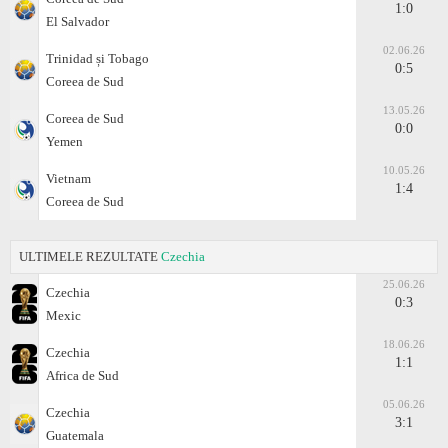
1:0
El Salvador
02.06.26
Trinidad și Tobago
0:5
Coreea de Sud
13.05.26
Coreea de Sud
0:0
Yemen
10.05.26
Vietnam
1:4
Coreea de Sud
ULTIMELE REZULTATE
Czechia
25.06.26
Czechia
0:3
Mexic
18.06.26
Czechia
1:1
Africa de Sud
05.06.26
Czechia
3:1
Guatemala