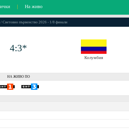
ички
|
На живо
 / Световно първенство 2026 - 1/8 финали
4:3*
Колумбия
НА ЖИВО ПО