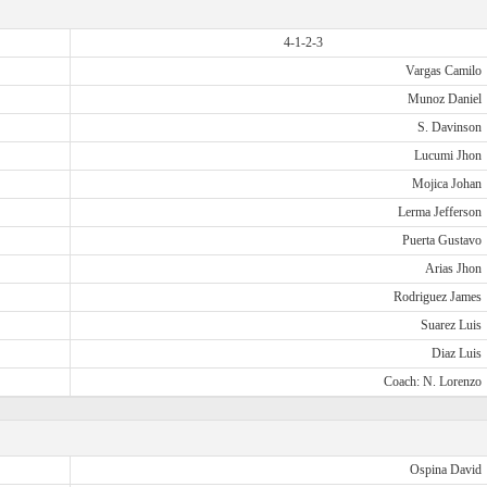
4-1-2-3
Vargas Camilo
Munoz Daniel
S. Davinson
Lucumi Jhon
Mojica Johan
Lerma Jefferson
Puerta Gustavo
Arias Jhon
Rodriguez James
Suarez Luis
Diaz Luis
Coach: N. Lorenzo
Ospina David