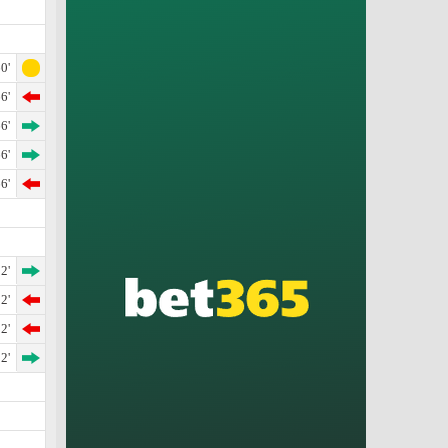
0'
6'
6'
6'
6'
2'
2'
2'
2'