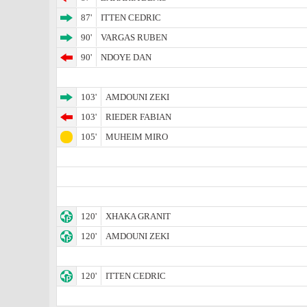
87'
ITTEN CEDRIC
90'
VARGAS RUBEN
90'
NDOYE DAN
103'
AMDOUNI ZEKI
103'
RIEDER FABIAN
105'
MUHEIM MIRO
120'
XHAKA GRANIT
120'
AMDOUNI ZEKI
120'
ITTEN CEDRIC