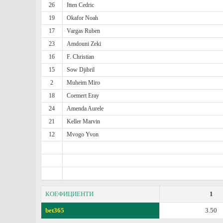
26
Itten Cedric
19
Okafor Noah
17
Vargas Ruben
23
Amdouni Zeki
16
F. Christian
15
Sow Djibril
2
Muheim Miro
18
Coemert Eray
24
Amenda Aurele
21
Keller Marvin
12
Mvogo Yvon
КОЕФИЦИЕНТИ
1
bet365
3.50