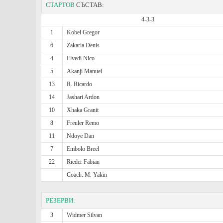
СТАРТОВ
СЪСТАВ:
4-3-3
1
Kobel Gregor
6
Zakaria Denis
4
Elvedi Nico
5
Akanji Manuel
13
R. Ricardo
14
Jashari Ardon
10
Xhaka Granit
8
Freuler Remo
11
Ndoye Dan
7
Embolo Breel
22
Rieder Fabian
Coach: M. Yakin
РЕЗЕРВИ:
3
Widmer Silvan