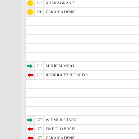
51'
XHAKA GRANIT
59'
ZAKARIA DENIS
71'
MUHEIM MIRO
71'
RODRIGUEZ RICARDO
87'
WIDMER SILVAN
87'
EMBOLO BREEL
87'
ZAKARIA DENIS