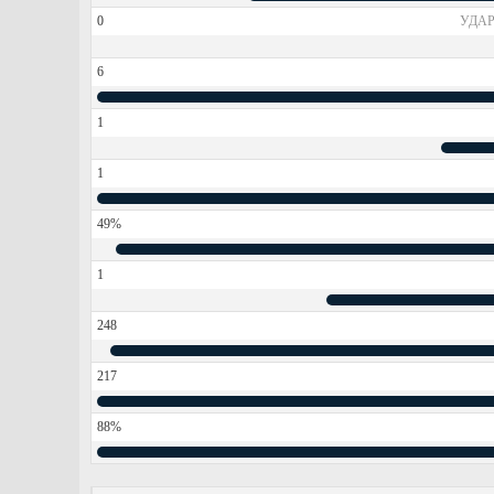
0
УДАР
6
1
1
49%
1
248
217
88%