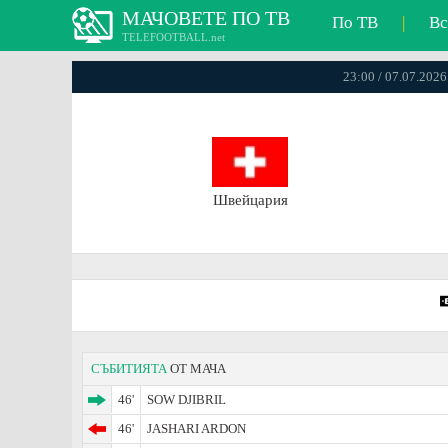
МАЧОВЕТЕ ПО ТВ
По ТВ
|
Вс
TELEFOOTBALL.net
23:00 / 07.07.2026
Швейцария
СЪБИТИЯТА
ОТ МАЧА
46'
SOW DJIBRIL
46'
JASHARI ARDON