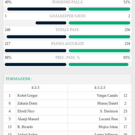
49%
POSSESSO PALLA
51%
1
GOALKEEPER SAVES
2
248
TOTALE PASS.
256
217
PASSES ACCURATE
218
88%
PREC. PASS. %
85%
FORMAZIONI
:
4-3-3
4-1-2-3
1
Kobel Gregor
Vargas Camilo
12
6
Zakaria Denis
Munoz Daniel
2
4
Elvedi Nico
S. Davinson
23
5
Akanji Manuel
Lucumi Jhon
3
13
R. Ricardo
Mojica Johan
17
14
Jashari Ardon
Lerma Jefferson
16