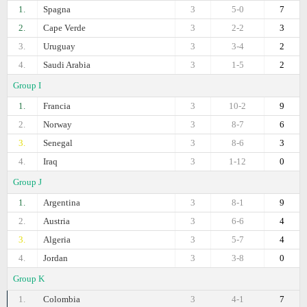
1.
Spagna
3
5-0
7
2.
Cape Verde
3
2-2
3
3.
Uruguay
3
3-4
2
4.
Saudi Arabia
3
1-5
2
Group I
1.
Francia
3
10-2
9
2.
Norway
3
8-7
6
3.
Senegal
3
8-6
3
4.
Iraq
3
1-12
0
Group J
1.
Argentina
3
8-1
9
2.
Austria
3
6-6
4
3.
Algeria
3
5-7
4
4.
Jordan
3
3-8
0
Group K
1.
Colombia
3
4-1
7