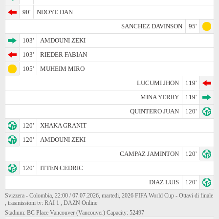
90'
NDOYE DAN
SANCHEZ DAVINSON
95'
103'
AMDOUNI ZEKI
103'
RIEDER FABIAN
105'
MUHEIM MIRO
LUCUMI JHON
119'
MINA YERRY
119'
QUINTERO JUAN
120'
120'
XHAKA GRANIT
120'
AMDOUNI ZEKI
CAMPAZ JAMINTON
120'
120'
ITTEN CEDRIC
DIAZ LUIS
120'
Svizzera - Colombia, 22:00 / 07.07.2026, martedi, 2026 FIFA World Cup - Ottavi di finale
, trasmissioni tv: RAI 1 , DAZN Online
Stadium: BC Place Vancouver (Vancouver) Capacity: 52497