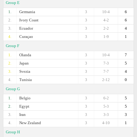
Group E
1.
Germania
3
10-4
6
2.
Ivory Coast
3
4-2
6
3.
Ecuador
3
2-2
4
4.
Curaçao
3
1-9
1
Group F
1.
Olanda
3
10-4
7
2.
Japan
3
7-3
5
3.
Svezia
3
7-7
4
4.
Tunisia
3
2-12
0
Group G
1.
Belgio
3
6-2
5
2.
Egypt
3
5-3
5
3.
Iran
3
3-3
3
4.
New Zealand
3
4-10
1
Group H