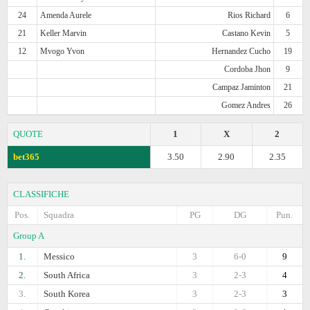
24
Amenda Aurele
Rios Richard
6
21
Keller Marvin
Castano Kevin
5
12
Mvogo Yvon
Hernandez Cucho
19
Cordoba Jhon
9
Campaz Jaminton
21
Gomez Andres
26
QUOTE
1
X
2
bet365
3.50
2.90
2.35
CLASSIFICHE
Pos.
Squadra
PG
DG
Pun.
Group A
1.
Messico
3
6-0
9
2.
South Africa
3
2-3
4
3.
South Korea
3
2-3
3