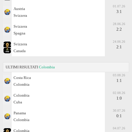
01.07.26
Austria
3:1
Svizzera
28.06.26
Svizzera
2:2
Spagna
24.06.26
Svizzera
2:1
Canada
ULTIMI RISULTATI
Colombia
03.08.26
Costa Rica
1:1
Colombia
02.08.26
Colombia
1:0
Cuba
30.07.26
Panama
0:1
Colombia
04.07.26
Colombia