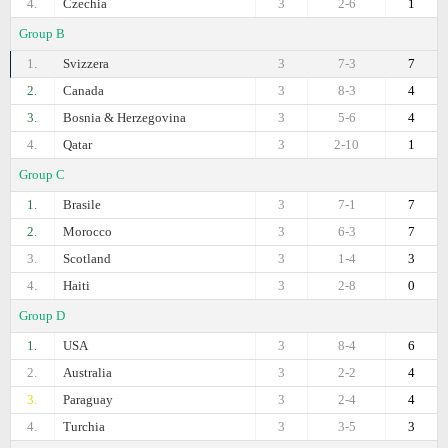
4.
Czechia
3
2-6
1
Group B
1.
Svizzera
3
7-3
7
2.
Canada
3
8-3
4
3.
Bosnia & Herzegovina
3
5-6
4
4.
Qatar
3
2-10
1
Group C
1.
Brasile
3
7-1
7
2.
Morocco
3
6-3
7
3.
Scotland
3
1-4
3
4.
Haiti
3
2-8
0
Group D
1.
USA
3
8-4
6
2.
Australia
3
2-2
4
3.
Paraguay
3
2-4
4
4.
Turchia
3
3-5
3