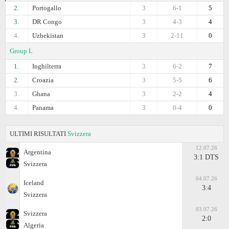
2.
Portogallo
3
6-1
5
3.
DR Congo
3
4-3
4
4.
Uzbekistan
3
2-11
0
Group L
1.
Inghilterra
3
6-2
7
2.
Croazia
3
5-5
6
3.
Ghana
3
2-2
4
4.
Panama
3
0-4
0
ULTIMI RISULTATI
Svizzera
12.07.26
Argentina
3:1 DTS
Svizzera
04.07.26
Iceland
3:4
Svizzera
03.07.26
Svizzera
2:0
Algeria