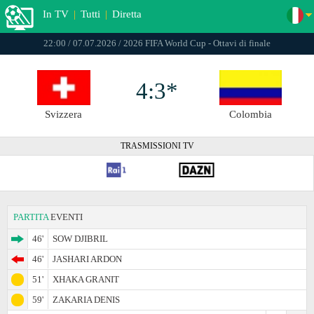
In TV
|
Tutti
|
Diretta
22:00 / 07.07.2026 / 2026 FIFA World Cup - Ottavi di finale
4:3*
Svizzera
Colombia
TRASMISSIONI TV
PARTITA
EVENTI
46'
SOW DJIBRIL
46'
JASHARI ARDON
51'
XHAKA GRANIT
59'
ZAKARIA DENIS