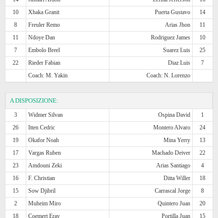
10
Xhaka Granit
Puerta Gustavo
14
8
Freuler Remo
Arias Jhon
11
11
Ndoye Dan
Rodriguez James
10
7
Embolo Breel
Suarez Luis
25
22
Rieder Fabian
Diaz Luis
7
Coach: M. Yakin
Coach: N. Lorenzo
A DISPOSIZIONE:
3
Widmer Silvan
Ospina David
1
26
Itten Cedric
Montero Alvaro
24
19
Okafor Noah
Mina Yerry
13
17
Vargas Ruben
Machado Deiver
22
23
Amdouni Zeki
Arias Santiago
4
16
F. Christian
Ditta Willer
18
15
Sow Djibril
Carrascal Jorge
8
2
Muheim Miro
Quintero Juan
20
18
Coemert Eray
Portilla Juan
15