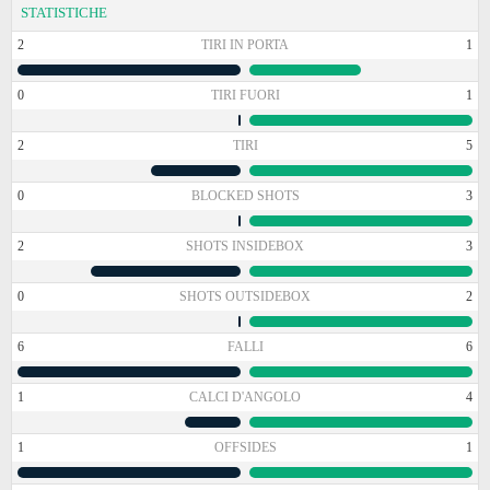
STATISTICHE
2
TIRI IN PORTA
1
0
TIRI FUORI
1
2
TIRI
5
0
BLOCKED SHOTS
3
2
SHOTS INSIDEBOX
3
0
SHOTS OUTSIDEBOX
2
6
FALLI
6
1
CALCI D'ANGOLO
4
1
OFFSIDES
1