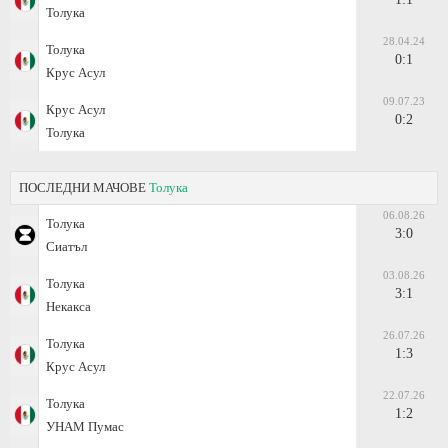
Толука
28.04.24
Толука
0:1
Крус Асул
09.07.23
Крус Асул
0:2
Толука
ПОСЛЕДНИ МАЧОВЕ
Толука
06.08.26
Толука
3:0
Сиатъл
03.08.26
Толука
3:1
Некакса
26.07.26
Толука
1:3
Крус Асул
22.07.26
Толука
1:2
УНАМ Пумас