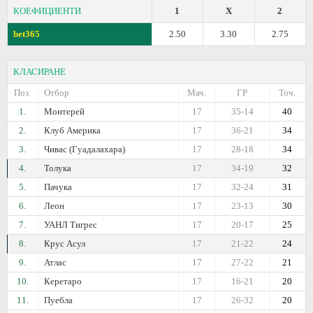
КОЕФИЦИЕНТИ
1
X
2
bet365
2.50
3.30
2.75
КЛАСИРАНЕ
Поз.
Отбор
Мач.
ГР
Точ.
1.
Монтерей
17
35-14
40
2.
Клуб Америка
17
36-21
34
3.
Чивас (Гуадалахара)
17
28-18
34
4.
Толука
17
34-19
32
5.
Пачука
17
32-24
31
6.
Леон
17
23-13
30
7.
УАНЛ Тигрес
17
20-17
25
8.
Крус Асул
17
21-22
24
9.
Атлас
17
27-22
21
10.
Керетаро
17
16-21
20
11.
Пуебла
17
26-32
20