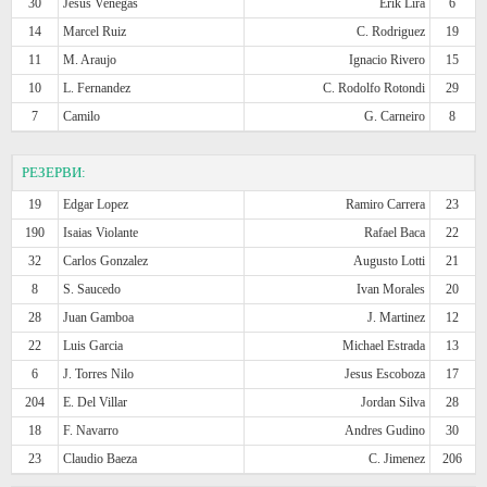
30
Jesus Venegas
Erik Lira
6
14
Marcel Ruiz
C. Rodriguez
19
11
M. Araujo
Ignacio Rivero
15
10
L. Fernandez
C. Rodolfo Rotondi
29
7
Camilo
G. Carneiro
8
РЕЗЕРВИ:
19
Edgar Lopez
Ramiro Carrera
23
190
Isaias Violante
Rafael Baca
22
32
Carlos Gonzalez
Augusto Lotti
21
8
S. Saucedo
Ivan Morales
20
28
Juan Gamboa
J. Martinez
12
22
Luis Garcia
Michael Estrada
13
6
J. Torres Nilo
Jesus Escoboza
17
204
E. Del Villar
Jordan Silva
28
18
F. Navarro
Andres Gudino
30
23
Claudio Baeza
C. Jimenez
206