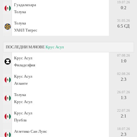
19.07.26
Гуадалахара
0:2
Толука
31.05.26
Толука
6:5 СД
УАНЛ Тигрес
ПОСЛЕДНИ МАЧОВЕ
Крус Асул
07.08.26
Крус Асул
1:0
Филаделфия
02.08.26
Крус Асул
2:3
Атланте
26.07.26
Толука
1:3
Крус Асул
22.07.26
Крус Асул
2:1
Пуебла
18.07.26
Атлетико Сан Луис
2:3