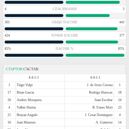
4
СПАСЯВАНИЯ
3
501
ОБЩО ПАСОВЕ
443
424
ТОЧНИ ПАСОВЕ
377
85%
ПАСОВЕ %
85%
СТАРТОВ
СЪСТАВ:
4-4-1-1
4-4-1-1
1
Tiago Volpi
J. de Jesus Corona
1
17
Brian Garcia
Rodrigo Huescas
18
26
Andres Mosquera
Juan Escobar
24
4
Valber Huerta
R. Funes Mori
25
21
Brayan Angulo
J. Cesar Dominguez
4
16
Jean Meneses
A. Gutierrez
14