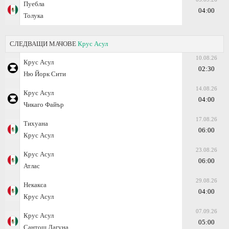
Пуебла
04:00
Толука
СЛЕДВАЩИ МАЧОВЕ
Крус Асул
10.08.26
Крус Асул
02:30
Ню Йорк Сити
14.08.26
Крус Асул
04:00
Чикаго Файър
17.08.26
Тихуана
06:00
Крус Асул
23.08.26
Крус Асул
06:00
Атлас
29.08.26
Некакса
04:00
Крус Асул
07.09.26
Крус Асул
05:00
Сантош Лагуна