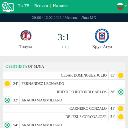
По ТВ
|
Всички
|
На живо
20:00 / 12.02.2023 / Мексико - Лига МХ
3:1
Толука
Крус Асул
[ 1:1 ]
СЪБИТИЯТА
ОТ МАЧА
CESAR DOMINGUEZ JULIO
15'
24'
FERNANDEZ LEONARDO
RODOLFO ROTONDI CARLOS
28'
32'
ARAUJO MAXIMILIANO
CARNEIRO GONZALO
41'
DE JESUS CORONA JOSE
51'
54'
ARAUJO MAXIMILIANO