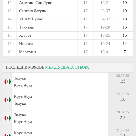
12.
Атлетико Сан Луис
17
16-21
19
13.
Сантош Лагуна
17
23-37
19
14.
УНАМ Пумас
17
24-32
18
15.
Тихуана
17
19-29
16
16.
Хуарез
17
17-25
15
17.
Некакса
17
16-24
14
18.
Масатлан
17
19-41
7
ПОСЛЕДНИ МАЧОВЕ
МЕЖДУ ДВАТА ОТБОРА
26.07.26
Толука
1:3
Крус Асул
24.08.25
Крус Асул
1:0
Толука
20.04.25
Толука
2:2
Крус Асул
21.07.24
Крус Асул
1:1