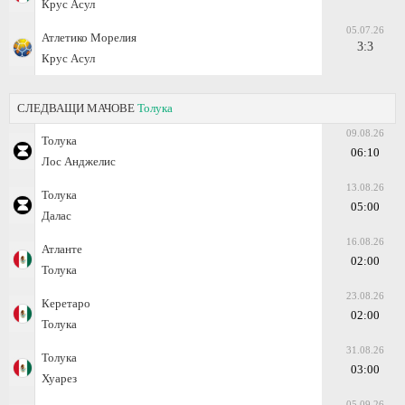
Крус Асул
05.07.26
Атлетико Морелия
3:3
Крус Асул
СЛЕДВАЩИ МАЧОВЕ
Толука
09.08.26
Толука
06:10
Лос Анджелис
13.08.26
Толука
05:00
Далас
16.08.26
Атланте
02:00
Толука
23.08.26
Керетаро
02:00
Толука
31.08.26
Толука
03:00
Хуарез
05.09.26