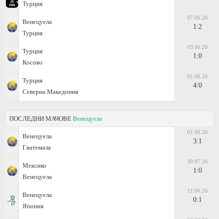
Турция
07.06.26
Венецуела
1:2
Турция
03.06.26
Турция
1:0
Косово
01.06.26
Турция
4:0
Северна Македония
ПОСЛЕДНИ МАЧОВЕ
Венецуела
01.08.26
Венецуела
3:1
Гватемала
30.07.26
Мексико
1:0
Венецуела
11.06.26
Венецуела
0:1
Япония