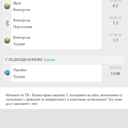
10.06.26
Ирак
0:2
Венецуела
08.06.26
Венецуела
1:3
Португалия
07.06.26
Венецуела
1:2
Турция
СЛЕДВАЩИ МАЧОВЕ
Турция
26.09.26
Украйна
13:00
Турция
Мачовете по ТВ - Всички права запазени. С посещенито на сайта, автоматично се
съгласявате с правилата за поверителност и използване на бисквитки! Тук може
да се запознаете с тях!
За контакти с нас:
Terms of Use (EULA)