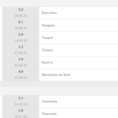
3:2
États-Unis
26.06.26
0:1
Paraguay
20.06.26
2:0
Turquie
14.06.26
1:2
Turquie
07.06.26
1:0
Kosovo
03.06.26
4:0
Macédoine du Nord
01.06.26
3:1
Guatemala
01.08.26
1:0
Venezuela
30.07.26