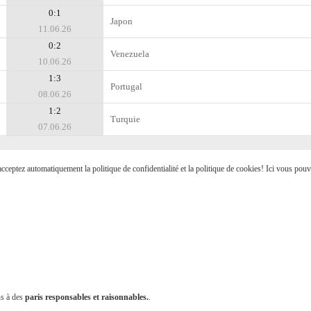
0:1
Japon
11.06.26
0:2
Venezuela
10.06.26
1:3
Portugal
08.06.26
1:2
Turquie
07.06.26
s acceptez automatiquement la politique de confidentialité et la politique de cookies! Ici vous pou
ns à des
paris responsables et raisonnables.
.