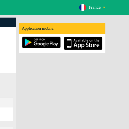
France
Application mobile: