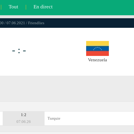
|
Tout
|
En direct
00 / 07.06.2021 / Friendlies
- : -
Venezuela
1:2
Turquie
07.06.26