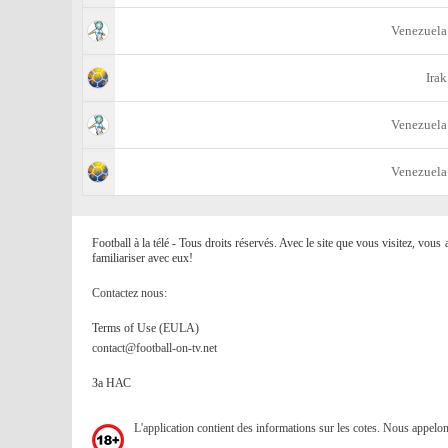
Venezuela
Irak
Venezuela
Venezuela
Football à la télé - Tous droits réservés. Avec le site que vous visitez, vou
familiariser avec eux!
Contactez nous:
Terms of Use (EULA)
contact@football-on-tv.net
За НАС
L'application contient des informations sur les cotes. Nous appelo