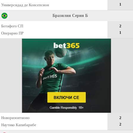
1
Универсидад де Консепсион
Бразилия Серия Б
Ботафого СП
2
1
Операрио ПР
Новоризонтионо
2
2
Наутико Капибарибе