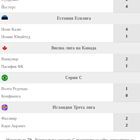
4
Йостерс
Естония Есилига
Номе Калю
4
1
Номме Юнайтед
Висша лига на Канада
Ванкувър
2
1
Пасифик ФК
Серия C
Волта Редонда
1
0
Конфианса
Исландия Трета лига
Фьолнир
2
2
Кари Акранес