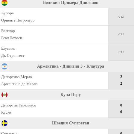
Боливия Примера Дивизион
Аурора
отл
Ориенте Петролеро
Боливар
отл
Реал Потоси
Блуминг
отл
Дъ Стронгест
Аржентина - Дивизия 3 - Клаусура
Депортиво Мерло
2
2
Аржентино де Мерло
Купа Перу
Депортив Гаркиласо
0
0
Куско
Швеция Суперетан
Сундсвал
0