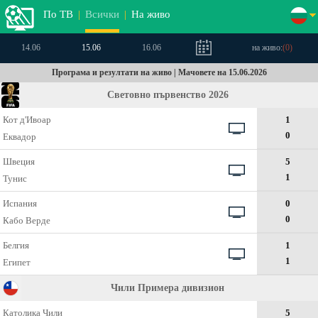
По ТВ
|
Всички
|
На живо
14.06
15.06
16.06
на живо:
(
0
)
Програма и резултати на живо | Мачовете на 15.06.2026
Световно първенство 2026
Кот д'Ивоар
1
0
Еквадор
Швеция
5
1
Тунис
Испания
0
0
Кабо Верде
Белгия
1
1
Египет
Чили Примера дивизион
Католика Чили
5