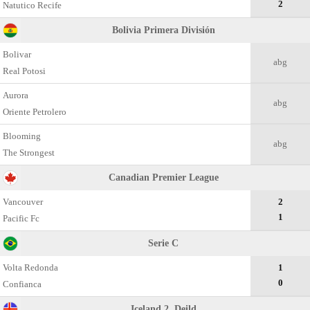
2
Natutico Recife
Bolivia Primera División
Bolivar
abg
Real Potosi
Aurora
abg
Oriente Petrolero
Blooming
abg
The Strongest
Canadian Premier League
Vancouver
2
1
Pacific Fc
Serie C
Volta Redonda
1
0
Confianca
Iceland 2. Deild