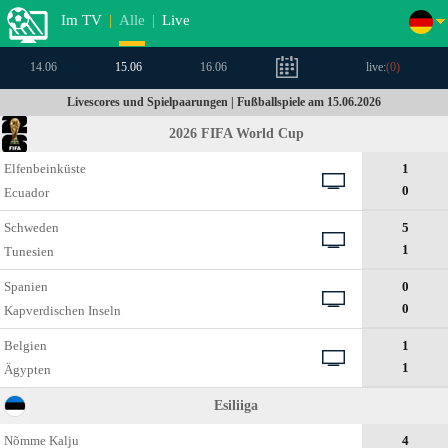
Im TV
|
Alle
|
Live
14.06
15.06
16.06
live:
(
0
)
Livescores und Spielpaarungen | Fußballspiele am 15.06.2026
2026 FIFA World Cup
Elfenbeinküste
1
0
Ecuador
Schweden
5
1
Tunesien
Spanien
0
0
Kapverdischen Inseln
Belgien
1
1
Ägypten
Esiliiga
Nõmme Kalju
4