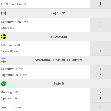
1
FC Nomme United
Copa Peru
Deportivo Garcilaso
0
0
Cusco FC
Superettan
GIF Sundsvall
0
4
Osters IF Vaxjo
Argentina - Division 3 Clausura
Deportivo Merlo
2
2
Argentino de Merlo
Serie B
Botafogo SP
2
1
Operario PR
Novorizontiono
2