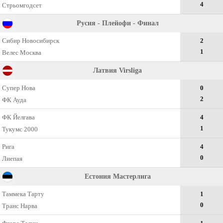
4
Стрьомгодсет
Русия - Плейофи - Финал
Сибир Новосибирск
2
1
Велес Москва
Латвия Virsliga
Супер Нова
0
2
ФК Ауда
ФК Йелгава
4
1
Тукумс 2000
Рига
4
0
Лиепая
Естония Мастерлига
Таммека Тарту
1
0
Транс Нарва