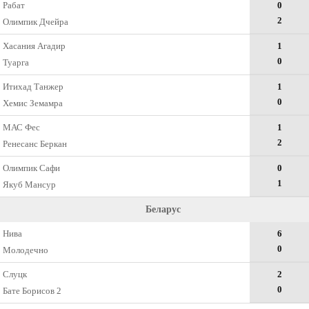
Рабат
0
2
Олимпик Дчейра
Хасания Агадир
1
0
Туарга
Итихад Танжер
1
0
Хемис Земамра
МАС Фес
1
2
Ренесанс Беркан
Олимпик Сафи
0
1
Якуб Мансур
Беларус
Нива
6
0
Молодечно
Слуцк
2
0
Бате Борисов 2