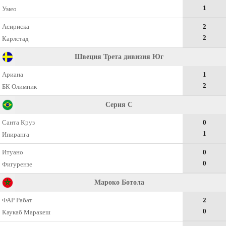
1
Умео
Асириска
2
2
Карлстад
Швеция Трета дивизия Юг
Ариана
1
2
БК Олимпик
Серия C
Санта Круз
0
1
Ипиранга
Итуано
0
0
Фигурензе
Мароко Ботола
ФАР Рабат
2
0
Каукаб Маракеш