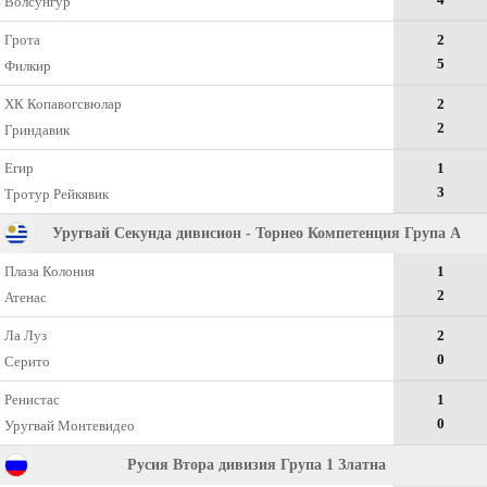
Волсунгур
Грота
2
5
Филкир
ХК Копавогсвюлар
2
2
Гриндавик
Егир
1
3
Тротур Рейкявик
Уругвай Секунда дивисион - Торнео Компетенция Група А
Плаза Колония
1
2
Атенас
Ла Луз
2
0
Серито
Ренистас
1
0
Уругвай Монтевидео
Русия Втора дивизия Група 1 Златна