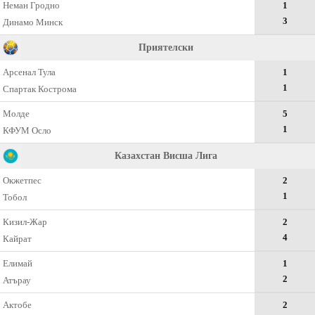
Неман Гродно
1
3
Динамо Минск
Приятелски
Арсенал Тула
1
1
Спартак Кострома
Молде
5
1
КФУМ Осло
Казахстан Висша Лига
Окжетпес
2
1
Тобол
Кизил-Жар
2
4
Кайрат
Елимай
1
2
Атърау
Актобе
2