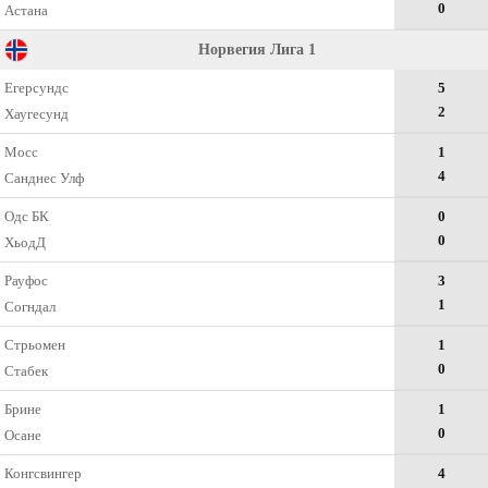
0
Астана
Норвегия Лига 1
Егерсундс
5
2
Хаугесунд
Мосс
1
4
Санднес Улф
Одс БК
0
0
ХьодД
Рауфос
3
1
Согндал
Стрьомен
1
0
Стабек
Брине
1
0
Осане
Конгсвингер
4