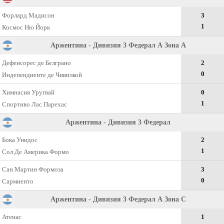
Форлард Мадисон
3
1
Космос Ню Йорк
Аржентина - Дивизия 3 Федерал А Зона А
Дефенсорес де Белграно
2
0
Индепендиенте де Чивилкой
Химнасия Уругвай
0
1
Спортиво Лас Парехас
Аржентина - Дивизия 3 Федерал
Бока Унидос
2
1
Сол Де Америка Формо
Сан Мартин Формоза
3
0
Сармиенто
Аржентина - Дивизия 3 Федерал А Зона С
Атенас
1