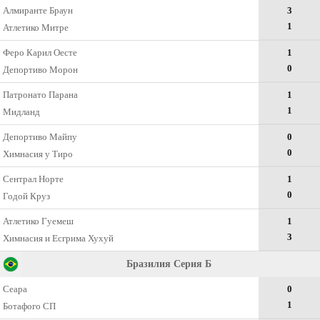
Алмиранте Браун
3
1
Атлетико Митре
Феро Карил Оесте
1
0
Депортиво Морон
Патронато Парана
1
1
Мидланд
Депортиво Майпу
0
0
Химнасия у Тиро
Сентрал Норте
1
0
Годой Круз
Атлетико Гуемеш
1
3
Химнасия и Есгрима Хухуй
Бразилия Серия Б
Сеара
0
1
Ботафого СП