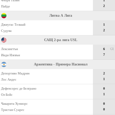
Флора Талин
1
2
Пайде
Литва А Лига
Джиугас Телшай
1
2
Судува
САЩ 2-ра лига USL
Лексингтън
6
СД
7
Инди Илевън
Аржентина - Примера Насионал
Депортиво Мадрин
2
1
Лос Андес
Дефенсорес де Белграно
0
1
Ол Бойс
Чакарита Хуниорс
0
0
Тристан Суарес