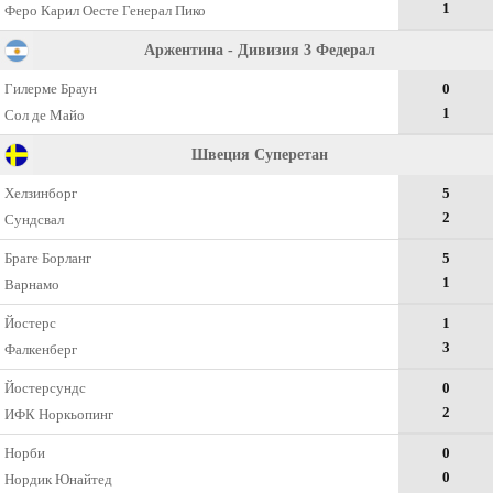
1
Феро Карил Оесте Генерал Пико
Аржентина - Дивизия 3 Федерал
Гилерме Браун
0
1
Сол де Майо
Швеция Суперетан
Хелзинборг
5
2
Сундсвал
Браге Борланг
5
1
Варнамо
Йостерс
1
3
Фалкенберг
Йостерсундс
0
2
ИФК Норкьопинг
Норби
0
0
Нордик Юнайтед