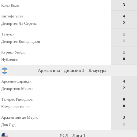
3
Коло Коло
Антофагаста
4
2
Депортес Ла Серена
Темуко
1
1
Депортес Концепцион
Курико Унидо
1
0
Нубленсе
Аржентина - Дивизия 3 - Клаусура
Арсенал Саранди
4
2
Депортиво Мерло
Талерес Рамидиос
0
0
Комуникасионес
Аржентино де Мерло
3
1
Док Суд
УСЛ - Лига 1