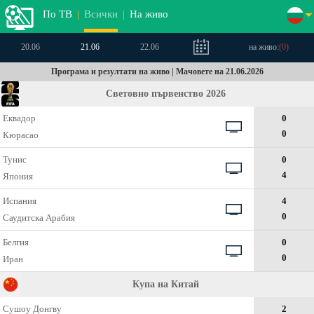
По ТВ
|
Всички
|
На живо
20.06
21.06
22.06
на живо:
(
0
)
Програма и резултати на живо | Мачовете на 21.06.2026
Световно първенство 2026
Еквадор
0
0
Кюрасао
Тунис
0
4
Япония
Испания
4
0
Саудитска Арабия
Белгия
0
0
Иран
Купа на Китай
Сушоу Донгву
2