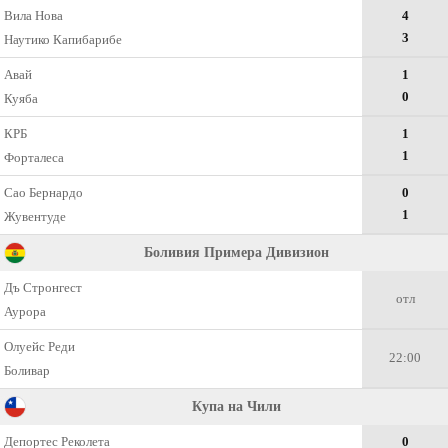
Вила Нова
4
3
Наутико Капибарибе
Авай
1
0
Куяба
КРБ
1
1
Форталеса
Сао Бернардо
0
1
Жувентуде
Боливия Примера Дивизион
Дъ Стронгест
отл
Аурора
Олуейс Реди
22:00
Боливар
Купа на Чили
Депортес Реколета
0