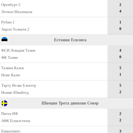
Оренбург 2
2
4
Легион Махачкала
Рубин 2
1
0
Акрон Толиати 2
Естония Есилига
ФСИ Левадия Талин
4
0
ФК Талин
Талина Калев
5
1
Номе Калю
Тарту Велко Електер
5
2
Номме Юнайтед
Швеция Трета дивизия Север
Питеа ИФ
2
2
АФК Ескилстюна
Енкьопингс
3