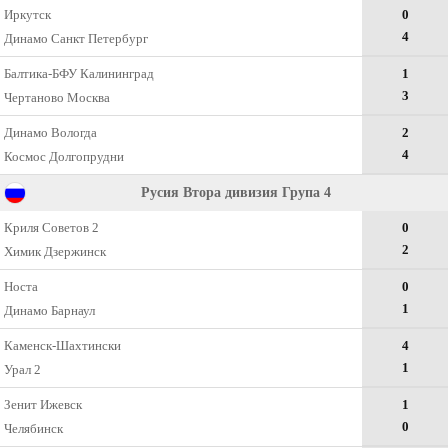
Иркутск
0
4
Динамо Санкт Петербург
Балтика-БФУ Калининград
1
3
Чертаново Москва
Динамо Вологда
2
4
Космос Долгопрудни
Русия Втора дивизия Група 4
Криля Советов 2
0
2
Химик Дзержинск
Носта
0
1
Динамо Барнаул
Каменск-Шахтински
4
1
Урал 2
Зенит Ижевск
1
0
Челябинск