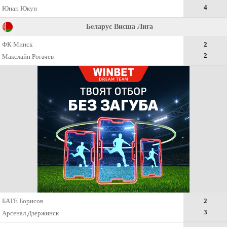
4
Юнан Юкун
Беларус Висша Лига
ФК Минск
2
2
Макслайн Рогачев
БАТЕ Борисов
2
3
Арсенал Дзержинск