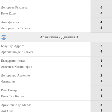
Депортес Реколета
0
3
Коло Коло
Антофагаста
4
2
Депортес Ла Серена
Аржентина - Дивизия 3
Браун де Адроге
2
4
Архентино де Кильмес
Екскурзионистас
1
1
Атлетико Камионерос
Депортиво Арменио
2
1
Фландрия
Реал Пилар
1
1
Виля Сан Карлос
Аржентино де Мерло
3
1
Док Суд