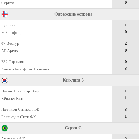
0
Серито
Фарерские острова
Рунавик
1
0
Б68 Тофтир
07 Вестур
2
0
АБ Аргир
Б36 Торшавн
0
3
Хавнар Болтфелаг Торшавн
Кей-ли́га 3
Пусан Транспорт.Корп
1
1
Кёнджу Кхнп
Пхочхон Ситизен ФК
3
1
Гангнеунг Сити ФК
Серия C
Анаполис ФК
2