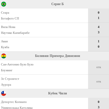
Серие Б
Сеара
0
1
Ботафого СП
Вила Нова
4
3
Наутико Капибарибе
Аваи
1
0
Куяба
Боливия Примера Дивизион
Сан-Антонио Було Було
отк
Блуминг
Зе Стронгест
отк
Аурора
Кубок Чили
Депортес Копиапо
0
3
Универсидад Католика