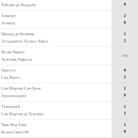
0
Рейсинг де Кордоба
Алмагро
2
0
Атланта
Циудад де Боливар
1
2
Эстудиантес Буэнос-Айрес
Нуэва Чикаго
отк
Атлетико Рафаэла
Акасусо
0
2
Сан Мигел
Сан-Мартин Сан-Хуан
2
0
Агропекуарио
Темперлей
1
1
Сан Мартин де Тукуман
Чако Фор Евер
1
0
Колон Санта Фе