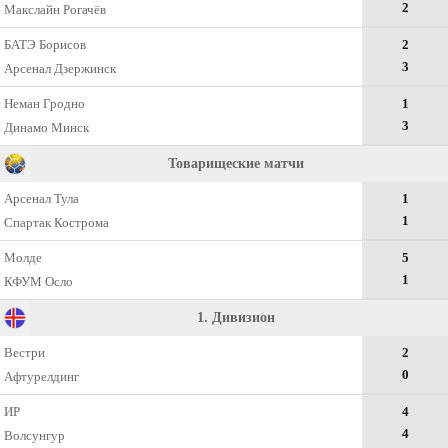
2
Макслайн Рогачёв
БАТЭ Борисов
2
3
Арсенал Дзержинск
Неман Гродно
1
3
Динамо Минск
Товарищеские матчи
Арсенал Тула
1
1
Спартак Кострома
Молде
5
1
КФУМ Осло
1. Дивизион
Вестри
2
0
Афтурелдинг
ИР
4
4
Волсунгур