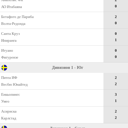
0
АО Итабаяна
Ботафого де Париба
2
0
Волта-Редонда
Санта Круз
0
1
Ипиранга
Итуано
0
0
Фигурензе
Дивизион 1 - Юг
Питеа ИФ
2
2
Весбю Юнайтед
Енкьопингс
3
1
Умео
Асириска
2
2
Карлстад