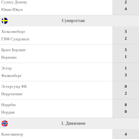
Сушоу Донгву
2
4
Юнан Юкун
Суперэттан
Хельсингборг
5
2
ГИФ Сундсвалл
Браге Борланг
5
1
Вернамо
Эстер
1
3
Фалкенберг
Эстерсунд ФК
0
2
Норрчепинг
Норрбю
0
0
Нордик
1. Дивизион
Конгсвингер
4