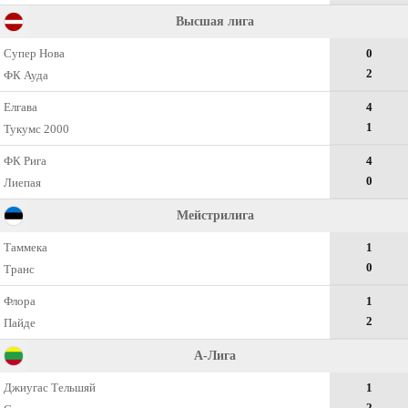
Высшая лига
Супер Нова
0
2
ФК Ауда
Елгава
4
1
Тукумс 2000
ФК Рига
4
0
Лиепая
Мейстрилига
Таммека
1
0
Транс
Флора
1
2
Пайде
А-Лига
Джиугас Тельшяй
1
2