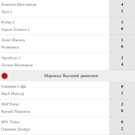
Каменск-Шахтински
4
1
Урал 2
Рубин 2
1
0
Акрон Толиати 2
Зенит-Ижевск
1
0
Челябинск
Оренбург 2
2
4
Легион Махачкала
Марокко Высший дивизион
Олимпик Сафи
0
1
Якуб Мансур
ФАР Рабат
2
0
Каукаб Маракеш
ФУС Рабат
0
2
Олимпик Дчейра