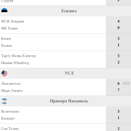
Судува
Есилига
ФСИ Левадия
4
0
ФК Талин
Калев
5
1
Калью
Тарту Велко Електер
5
2
Нымме Юнайтед
УСЛ
Лексингтон
6
ПЕН
7
Инди Элевен
Примера Насьональ
Колегиалес
3
1
Кильмес
Сан Телмо
2