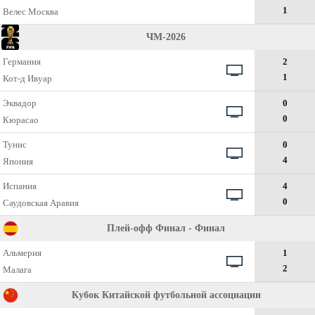
1
Велес Москва
ЧМ-2026
Германия
2
1
Кот-д Ивуар
Эквадор
0
0
Кюрасао
Тунис
0
4
Япония
Испания
4
0
Саудовская Аравия
Плей-офф Финал - Финал
Альмерия
1
2
Малага
Кубок Китайской футбольной ассоциации