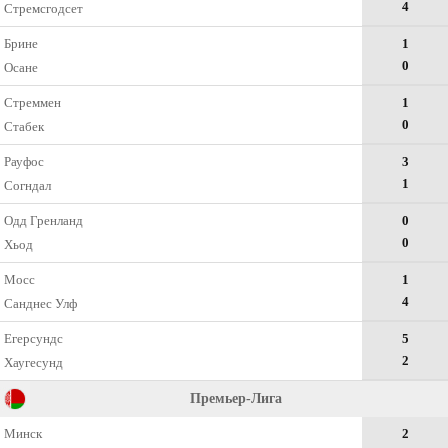
4
Стремсгодсет
Брине
1
0
Осане
Стреммен
1
0
Стабек
Рауфос
3
1
Согндал
Одд Гренланд
0
0
Хьод
Мосс
1
4
Санднес Улф
Егерсундс
5
2
Хаугесунд
Премьер-Лига
Минск
2