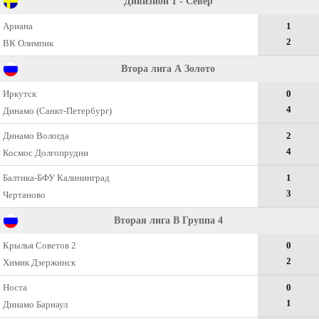
Дивизион 1 - Север
Ариана
1
2
ВК Олимпик
Втора лига А Золото
Иркутск
0
4
Динамо (Санкт-Петербург)
Динамо Вологда
2
4
Космос Долгопрудни
Балтика-БФУ Калининград
1
3
Чертаново
Вторая лига B Группа 4
Крылья Советов 2
0
2
Химик Дзержинск
Носта
0
1
Динамо Барнаул