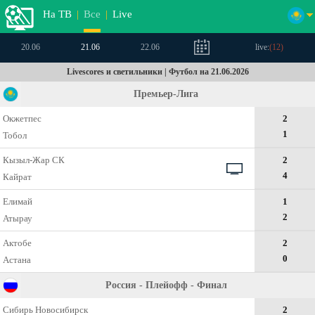
На ТВ
|
Все
|
Live
20.06
21.06
22.06
live:
(
12
)
Livescores и светильники | Футбол на 21.06.2026
Премьер-Лига
Окжетпес
2
1
Тобол
Кызыл-Жар СК
2
4
Кайрат
Елимай
1
2
Атырау
Актобе
2
0
Астана
Россия - Плейoфф - Финал
Сибирь Новосибирск
2