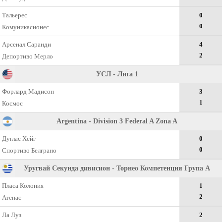
Тальерес
0
0
Комуникасионес
Арсенал Саранди
4
2
Депортиво Мерло
УСЛ - Лига 1
Форлард Мадисон
3
1
Космос
Argentina - Division 3 Federal A Zona A
Дуглас Хейг
0
0
Спортиво Белграно
Уругвай Секунда дивисион - Торнео Компетенция Група А
Пласа Колония
1
2
Атенас
Ла Луз
2