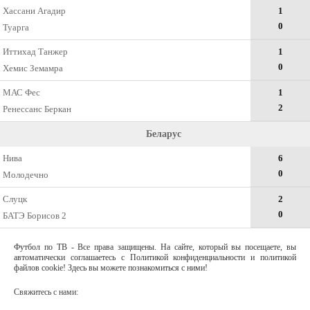
Хассани Агадир
1
0
Туарга
Иттихад Танжер
1
0
Хемис Земамра
МАС Фес
1
2
Ренессанс Беркан
Беларус
Нива
6
0
Молодечно
Слуцк
2
0
БАТЭ Борисов 2
Футбол по ТВ - Все права защищены. На сайте, который вы посещаете, вы
автоматически соглашаетесь с Политикой конфиденциальности и политикой
файлов cookie! Здесь вы можете познакомиться с ними!
Свяжитесь с нами: