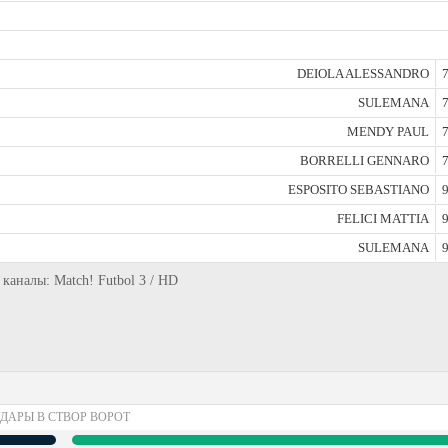
DEIOLA ALESSANDRO
7
SULEMANA
7
MENDY PAUL
7
BORRELLI GENNARO
7
ESPOSITO SEBASTIANO
9
FELICI MATTIA
9
SULEMANA
9
 каналы: Match! Futbol 3 / HD
ДАРЫ В СТВОР ВОРОТ