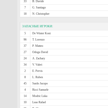
33
B. Davide
7
G. Santiago
18
N. Christopher
ЗАПАСНЫЕ ИГРОКИ:
5
De Winter Koni
96
T. Lorenzo
37
P. Matteo
27
Odogu David
24
A. Zachary
34
V. Valeri
2
E. Pervis
8
L. Ruben
45
Sardo Jacopo
4
Ricci Samuele
14
Modric Luka
10
Leao Rafael