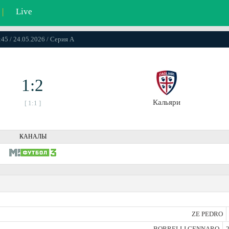
|
Live
:45 / 24.05.2026 / Серия А
1:2
Кальяри
[ 1:1 ]
КАНАЛЫ
ZE PEDRO
BORRELLI GENNARO
2