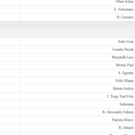
Obert Adam
E. Sebastiano
B. Gennaro
Sulev Ivan
Grandu Nicola
Mazzitelli Luca
Mendy Paul
A. Agustin
Felici Mattia
Belotti Andrea
J. Trepy Yael Fritz
Sulemana
R. Alessandro Sabino
Palestra Marco
R. Othniel