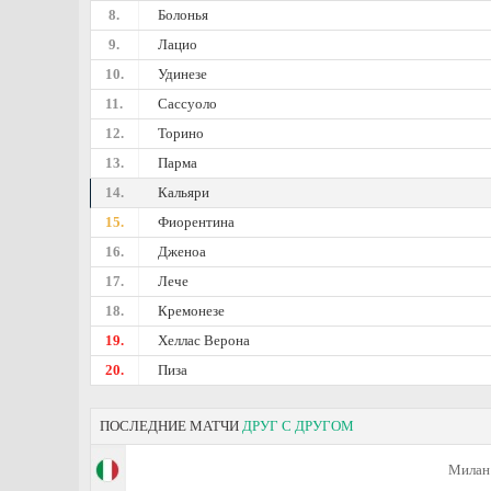
8.
Болонья
9.
Лацио
10.
Удинезе
11.
Сассуоло
12.
Торино
13.
Парма
14.
Кальяри
15.
Фиорентина
16.
Дженоа
17.
Лече
18.
Кремонезе
19.
Хеллас Верона
20.
Пиза
ПОСЛЕДНИЕ МАТЧИ
ДРУГ С ДРУГОМ
Милан