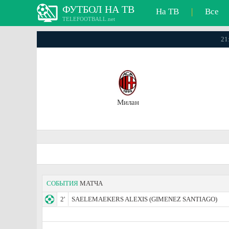
ФУТБОЛ НА ТВ
На ТВ
|
Все
TELEFOOTBALL.net
21
Милан
СОБЫТИЯ
МАТЧА
2'
SAELEMAEKERS ALEXIS (GIMENEZ SANTIAGO)