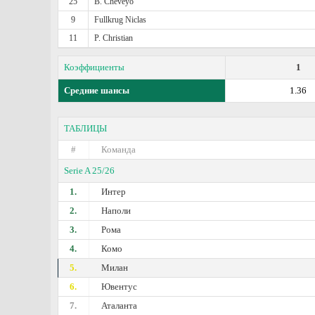
25
B. Cheveyo
9
Fullkrug Niclas
11
P. Christian
Коэффициенты
1
Средние шансы
1.36
ТАБЛИЦЫ
#
Команда
Serie A 25/26
1.
Интер
2.
Наполи
3.
Рома
4.
Комо
5.
Милан
6.
Ювентус
7.
Аталанта