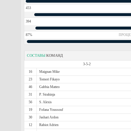
453
394
87%
ПРОЦЕ
СОСТАВЫ
КОМАНД
3-5-2
16
Maignan Mike
23
Tomori Fikayo
46
Gabbia Matteo
31
P. Strahinja
56
S. Alexis
19
Fofana Youssouf
30
Jashari Ardon
12
Rabiot Adrien