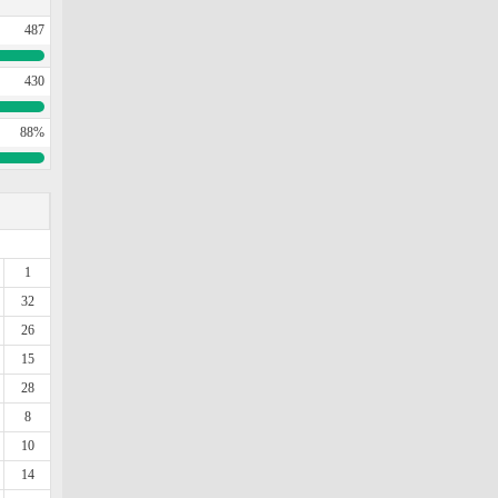
487
430
88%
1
32
26
15
28
8
10
14