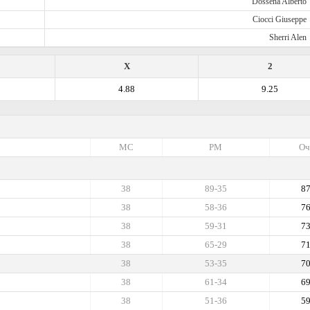
Dossena Alberto
Ciocci Giuseppe
Sherri Alen
X
2
4.88
9.25
МС
РМ
Оч
38
89-35
8
38
58-36
7
38
59-31
7
38
65-29
7
38
53-35
7
38
61-34
6
38
51-36
5