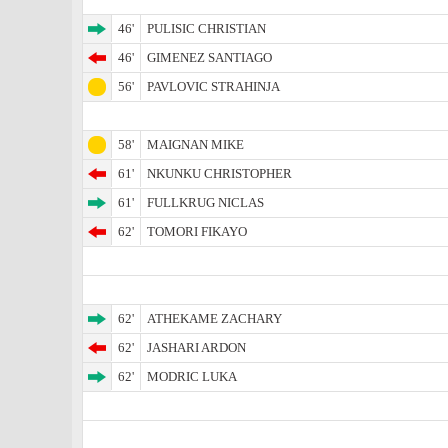
46'
PULISIC CHRISTIAN
46'
GIMENEZ SANTIAGO
56'
PAVLOVIC STRAHINJA
58'
MAIGNAN MIKE
61'
NKUNKU CHRISTOPHER
61'
FULLKRUG NICLAS
62'
TOMORI FIKAYO
62'
ATHEKAME ZACHARY
62'
JASHARI ARDON
62'
MODRIC LUKA