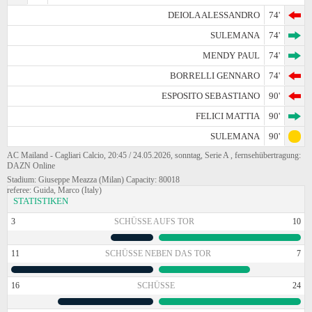
DEIOLA ALESSANDRO
74'
SULEMANA
74'
MENDY PAUL
74'
BORRELLI GENNARO
74'
ESPOSITO SEBASTIANO
90'
FELICI MATTIA
90'
SULEMANA
90'
AC Mailand - Cagliari Calcio, 20:45 / 24.05.2026, sonntag, Serie A , fernsehübertragung:
DAZN Online
Stadium: Giuseppe Meazza (Milan) Capacity: 80018
referee: Guida, Marco (Italy)
STATISTIKEN
3
SCHÜSSE AUFS TOR
10
11
SCHÜSSE NEBEN DAS TOR
7
16
SCHÜSSE
24