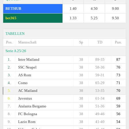
BETHUB
1.40
4.50
9.00
bet365
1.33
5.25
9.50
TABELLEN
Pos.
Mannschaft
Sp
TD
Pun.
Serie A 25/26
1.
Inter Mailand
38
89-35
87
2.
SSC Neapel
38
58-36
76
3.
AS Rom
38
59-31
73
4.
Como
38
65-29
71
5.
AC Mailand
38
53-35
70
6.
Juventus
38
61-34
69
7.
Atalanta Bergamo
38
51-36
59
8.
FC Bologna
38
49-46
56
9.
Lazio Rom
38
41-40
54