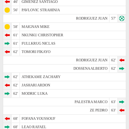
46'
GIMENEZ SANTIAGO
56'
PAVLOVIC STRAHINJA
RODRIGUEZ JUAN
57'
58'
MAIGNAN MIKE
61'
NKUNKU CHRISTOPHER
61'
FULLKRUG NICLAS
62'
TOMORI FIKAYO
RODRIGUEZ JUAN
62'
DOSSENA ALBERTO
62'
62'
ATHEKAME ZACHARY
62'
JASHARI ARDON
62'
MODRIC LUKA
PALESTRA MARCO
63'
ZE PEDRO
63'
68'
FOFANA YOUSSOUF
68'
LEAO RAFAEL