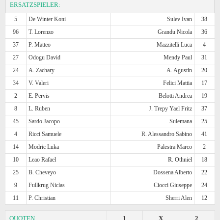
ERSATZSPIELER:
5
De Winter Koni
Sulev Ivan
38
96
T. Lorenzo
Grandu Nicola
36
37
P. Matteo
Mazzitelli Luca
4
27
Odogu David
Mendy Paul
31
24
A. Zachary
A. Agustin
20
34
V. Valeri
Felici Mattia
17
2
E. Pervis
Belotti Andrea
19
8
L. Ruben
J. Trepy Yael Fritz
37
45
Sardo Jacopo
Sulemana
25
4
Ricci Samuele
R. Alessandro Sabino
41
14
Modric Luka
Palestra Marco
2
10
Leao Rafael
R. Othniel
18
25
B. Cheveyo
Dossena Alberto
22
9
Fullkrug Niclas
Ciocci Giuseppe
24
11
P. Christian
Sherri Alen
12
QUOTEN
1
X
2