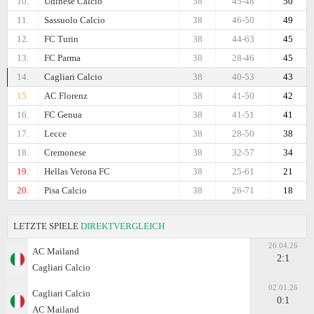
10.
Udinese Calcio
38
45-48
50
11.
Sassuolo Calcio
38
46-50
49
12.
FC Turin
38
44-63
45
13.
FC Parma
38
28-46
45
14.
Cagliari Calcio
38
40-53
43
15.
AC Florenz
38
41-50
42
16.
FC Genua
38
41-51
41
17.
Lecce
38
28-50
38
18.
Cremonese
38
32-57
34
19.
Hellas Verona FC
38
25-61
21
20.
Pisa Calcio
38
26-71
18
LETZTE SPIELE
DIREKTVERGLEICH
26.04.26
AC Mailand
2:1
Cagliari Calcio
02.01.26
Cagliari Calcio
0:1
AC Mailand