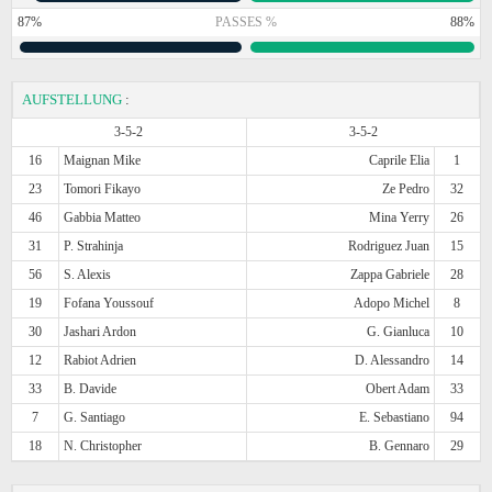
87%
PASSES %
88%
AUFSTELLUNG
:
3-5-2
3-5-2
16
Maignan Mike
Caprile Elia
1
23
Tomori Fikayo
Ze Pedro
32
46
Gabbia Matteo
Mina Yerry
26
31
P. Strahinja
Rodriguez Juan
15
56
S. Alexis
Zappa Gabriele
28
19
Fofana Youssouf
Adopo Michel
8
30
Jashari Ardon
G. Gianluca
10
12
Rabiot Adrien
D. Alessandro
14
33
B. Davide
Obert Adam
33
7
G. Santiago
E. Sebastiano
94
18
N. Christopher
B. Gennaro
29