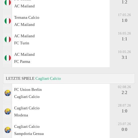
1:2
AC Mailand
17.05.26
Ternana Calcio
1:0
AC Mailand
16.05.26
AC Mailand
1:1
FC Turin
10.05.26
AC Mailand
3:1
FC Parma
LETZTE SPIELE
Cagliari Calcio
02.08.26
FC Union Berlin
2:2
Cagliari Calcio
28.07.26
Cagliari Calcio
1:0
Modena
23.07.26
Cagliari Calcio
0:0
Sampdoria Genua