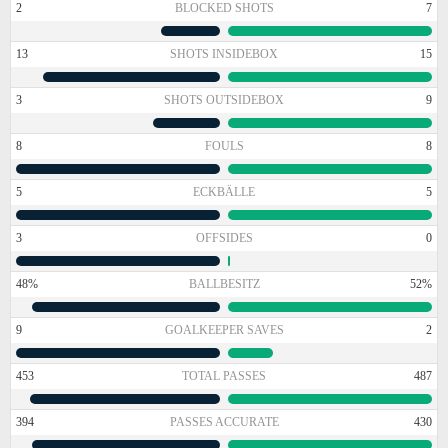
2
BLOCKED SHOTS
7
13
SHOTS INSIDEBOX
15
3
SHOTS OUTSIDEBOX
9
8
FOULS
8
5
ECKBÄLLE
5
3
OFFSIDES
0
48%
BALLBESITZ
52%
9
GOALKEEPER SAVES
2
453
TOTAL PASSES
487
394
PASSES ACCURATE
430