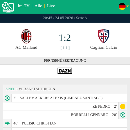
Im TV
|
Alle
|
Live
20:45 / 24.05.2026 / Serie A
1:2
AC Mailand
Cagliari Calcio
[ 1:1 ]
FERNSEHÜBERTRAGUNG
SPIELE
VERANSTALTUNGEN
2'
SAELEMAEKERS ALEXIS (GIMENEZ SANTIAGO)
ZE PEDRO
2'
BORRELLI GENNARO
20'
46'
PULISIC CHRISTIAN