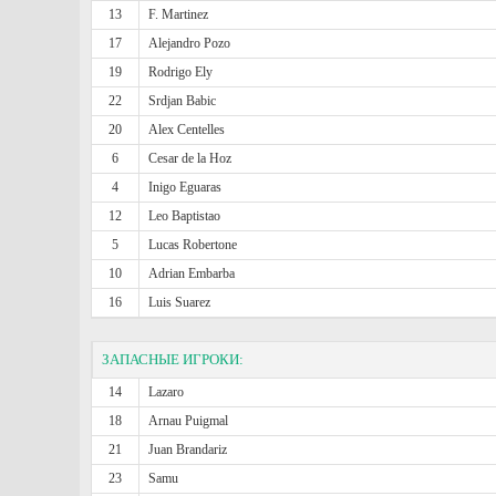
13
F. Martinez
17
Alejandro Pozo
19
Rodrigo Ely
22
Srdjan Babic
20
Alex Centelles
6
Cesar de la Hoz
4
Inigo Eguaras
12
Leo Baptistao
5
Lucas Robertone
10
Adrian Embarba
16
Luis Suarez
ЗАПАСНЫЕ ИГРОКИ:
14
Lazaro
18
Arnau Puigmal
21
Juan Brandariz
23
Samu