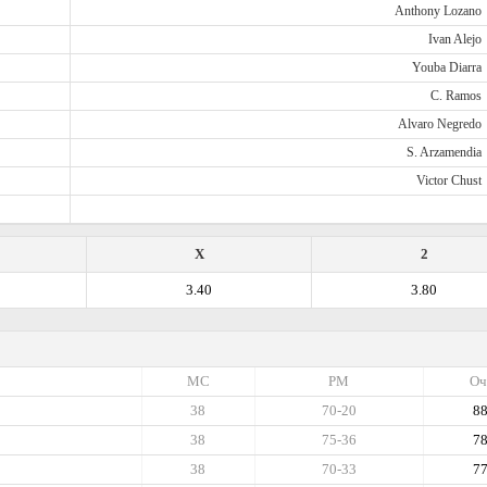
Anthony Lozano
Ivan Alejo
Youba Diarra
C. Ramos
Alvaro Negredo
S. Arzamendia
Victor Chust
X
2
3.40
3.80
МС
РМ
Оч
38
70-20
8
38
75-36
7
38
70-33
7