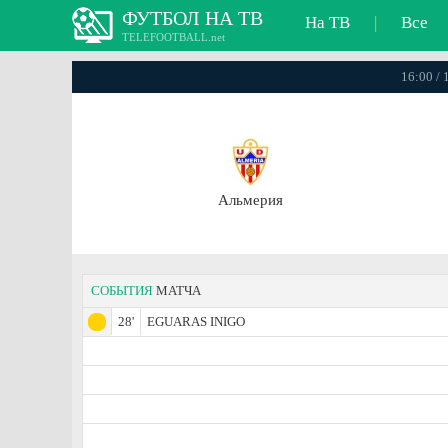
ФУТБОЛ НА ТВ
На ТВ
|
Все
TELEFOOTBALL.net
16:00 /
Альмерия
СОБЫТИЯ
МАТЧА
28'
EGUARAS INIGO