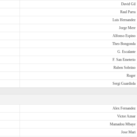
David Gil
Raul Parra
Luis Hernandez
Jorge Mere
Alfonso Espino
Theo Bongonda
G. Escalante
F. San Emeterio
Ruben Sobrino
Roger
Sergi Guardiola
Alex Fernandez
Victor Aznar
Mamadou Mbaye
Jose Mari