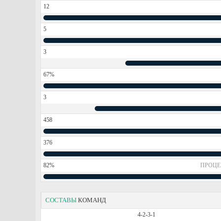
12
5
3
67%
3
458
376
82%
ПРОЦЕ
СОСТАВЫ
КОМАНД
4-2-3-1