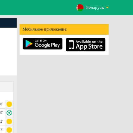
Беларусь
Мобильное приложение:
8'
9'
2'
3'