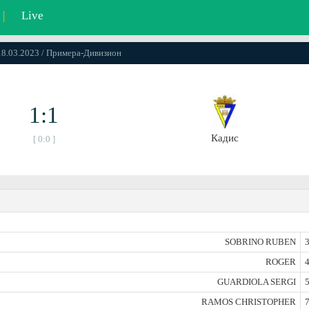
|
Live
 18.03.2023 / Примера-Дивизион
1:1
Кадис
[ 0:0 ]
SOBRINO RUBEN
3
ROGER
4
GUARDIOLA SERGI
5
RAMOS CHRISTOPHER
7