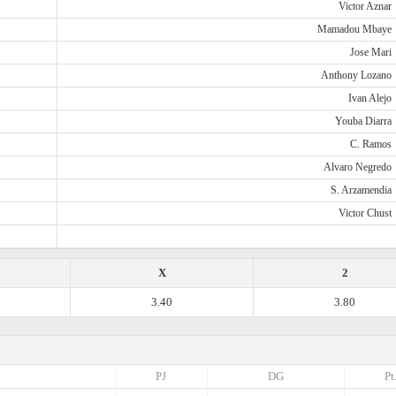
Victor Aznar
Mamadou Mbaye
Jose Mari
Anthony Lozano
Ivan Alejo
Youba Diarra
C. Ramos
Alvaro Negredo
S. Arzamendia
Victor Chust
X
2
3.40
3.80
PJ
DG
Pt