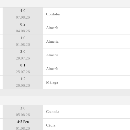
4:0
Córdoba
07.08.26
0:2
Almería
04.08.26
1:0
Almería
01.08.26
2:0
Almería
29.07.26
0:1
Almería
25.07.26
1:2
Málaga
20.06.26
2:0
Granada
05.08.26
4:5 Pen
Cádiz
01.08.26