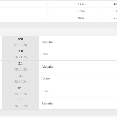
38
33-63
4
38
52-69
3
38
30-67
2
0:0
Almería
07.02.26
3:0
Cádiz
16.11.25
2:1
Almería
09.05.25
1:1
Cádiz
22.12.24
6:1
Cádiz
25.05.24
1:1
Almería
26.08.23