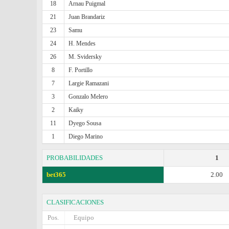
18
Arnau Puigmal
21
Juan Brandariz
23
Samu
24
H. Mendes
26
M. Svidersky
8
F. Portillo
7
Largie Ramazani
3
Gonzalo Melero
2
Kaiky
11
Dyego Sousa
1
Diego Marino
PROBABILIDADES
1
bet365
2.00
CLASIFICACIONES
Pos.
Equipo