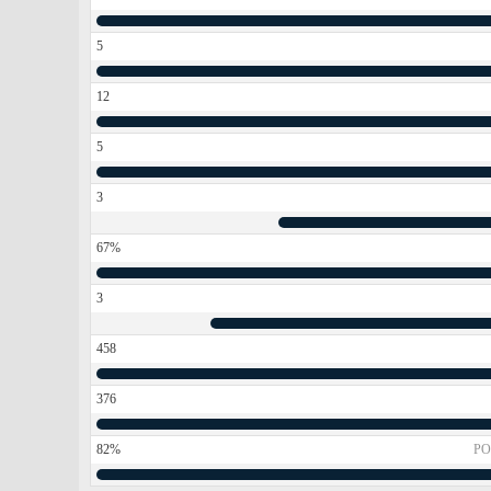
5
12
5
3
67%
3
458
376
82%
PO