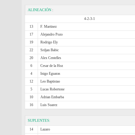
ALINEACIÓN
:
4-2-3-1
13
F. Martinez
17
Alejandro Pozo
19
Rodrigo Ely
22
Srdjan Babic
20
Alex Centelles
6
Cesar de la Hoz
4
Inigo Eguaras
12
Leo Baptistao
5
Lucas Robertone
10
Adrian Embarba
16
Luis Suarez
SUPLENTES:
14
Lazaro