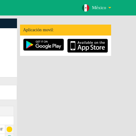
México
Aplicación movil:
8'