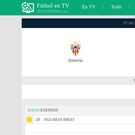
Fútbol en TV
En TV
|
Todo
|
TELEFOOTBALL.net
07:00 
Almería
JUEGO
EVENTOS
28'
EGUARAS INIGO