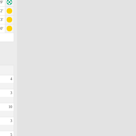
9'
2'
3'
0'
4
3
10
3
5