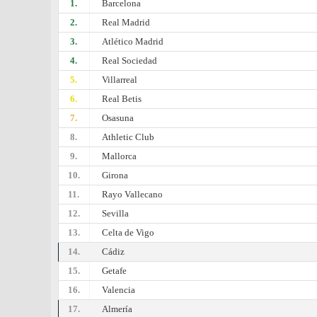
1.
Barcelona
2.
Real Madrid
3.
Atlético Madrid
4.
Real Sociedad
5.
Villarreal
6.
Real Betis
7.
Osasuna
8.
Athletic Club
9.
Mallorca
10.
Girona
11.
Rayo Vallecano
12.
Sevilla
13.
Celta de Vigo
14.
Cádiz
15.
Getafe
16.
Valencia
17.
Almería