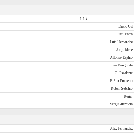
4-4-2
David Gil
Raul Parra
Luis Hernandez
Jorge Mere
Alfonso Espino
Theo Bongonda
G. Escalante
F. San Emeterio
Ruben Sobrino
Roger
Sergi Guardiola
Alex Fernandez