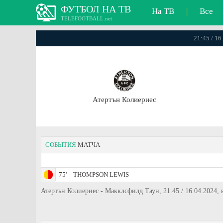
ФУТБОЛ НА ТВ
На ТВ
|
Все
TELEFOOTBALL.net
21:45 / 16
Атертън Колиериес
СОБЫТИЯ
МАТЧА
75'
THOMPSON LEWIS
Атертън Колиериес - Макклсфилд Таун, 21:45 / 16.04.2024,