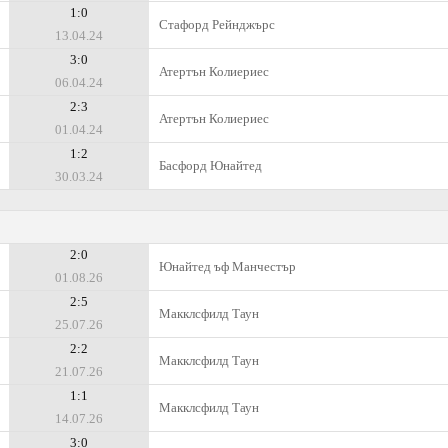
1:0
Стафорд Рейнджърс
13.04.24
3:0
Атертън Колиериес
06.04.24
2:3
Атертън Колиериес
01.04.24
1:2
Басфорд Юнайтед
30.03.24
2:0
Юнайтед ъф Манчестър
01.08.26
2:5
Макклсфилд Таун
25.07.26
2:2
Макклсфилд Таун
21.07.26
1:1
Макклсфилд Таун
14.07.26
3:0