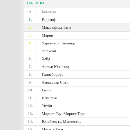
ТАБЛИЦЫ
#
Команда
1.
Радклиф
2.
Макклсфилд Таун
3.
Марин
4.
Уарингтон Райлъндс
5.
Уърксоп
6.
Хайд
7.
Аштън Юнайтед
8.
Гаинсбороуг
9.
Ланкастър Сити
10.
Гизли
11.
Илкестън
12.
Уитби
13.
Морпет ТаунМорпет Таун
14.
Юнайтед ъф Манчестър
15.
Матлок Таун