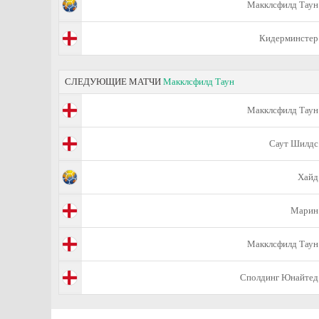
Макклсфилд Таун
Кидерминстер
СЛЕДУЮЩИЕ МАТЧИ
Макклсфилд Таун
Макклсфилд Таун
Саут Шилдс
Хайд
Марин
Макклсфилд Таун
Сполдинг Юнайтед