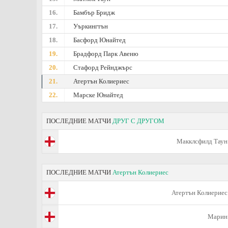
16.
Бамбър Бридж
17.
Уъркингтън
18.
Басфорд Юнайтед
19.
Брадфорд Парк Авеню
20.
Стафорд Рейнджърс
21.
Атертън Колиериес
22.
Марске Юнайтед
ПОСЛЕДНИЕ МАТЧИ
ДРУГ С ДРУГОМ
Макклсфилд Таун
ПОСЛЕДНИЕ МАТЧИ
Атертън Колиериес
Атертън Колиериес
Марин