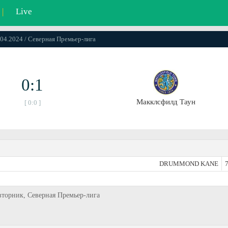
|
Live
.04.2024 / Северная Премьер-лига
0:1
Макклсфилд Таун
[ 0:0 ]
DRUMMOND KANE
7
 вторник, Северная Премьер-лига