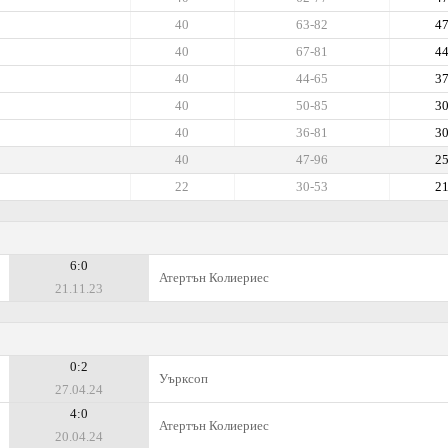
40
63-82
4
40
67-81
4
40
44-65
3
40
50-85
3
40
36-81
3
40
47-96
2
22
30-53
2
6:0
Атертън Колиериес
21.11.23
0:2
Уърксоп
27.04.24
4:0
Атертън Колиериес
20.04.24