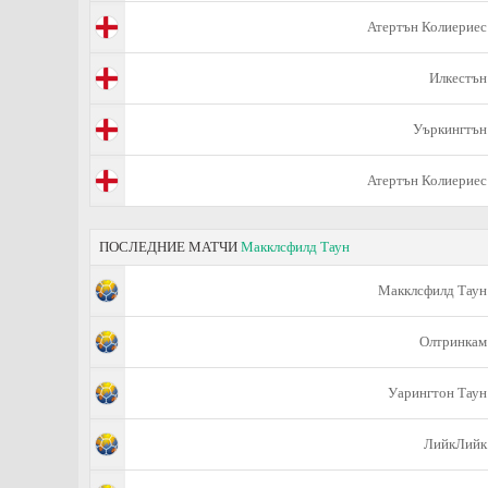
Атертън Колиериес
Илкестън
Уъркингтън
Атертън Колиериес
ПОСЛЕДНИЕ МАТЧИ
Макклсфилд Таун
Макклсфилд Таун
Олтринкам
Уарингтон Таун
ЛийкЛийк