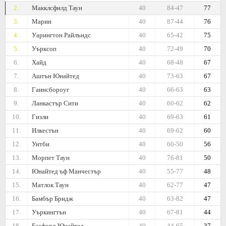
2.
Макклсфилд Таун
40
84-47
77
3.
Марин
40
87-44
76
4.
Уарингтон Райлъндс
40
65-42
75
5.
Уърксоп
40
72-49
70
6.
Хайд
40
68-48
67
7.
Аштън Юнайтед
40
73-63
67
8.
Гаинсбороуг
40
66-63
63
9.
Ланкастър Сити
40
60-62
62
10.
Гизли
40
69-63
61
11.
Илкестън
40
69-62
60
12.
Уитби
40
60-50
56
13.
Морпет Таун
40
76-81
50
14.
Юнайтед ъф Манчестър
40
55-77
48
15.
Матлок Таун
40
62-77
47
16.
Бамбър Бридж
40
63-82
47
17.
Уъркингтън
40
67-81
44
18.
Басфорд Юнайтед
40
44-65
37