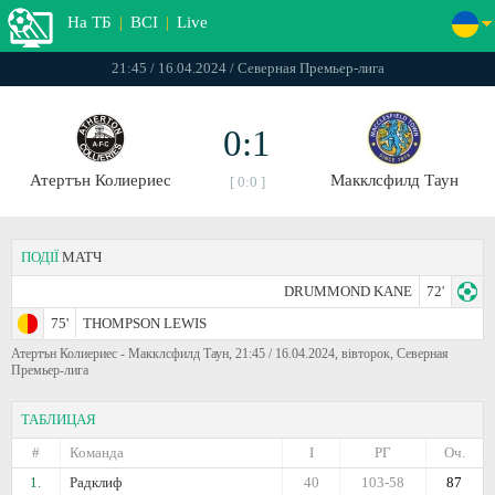
На ТБ
|
ВСІ
|
Live
21:45 / 16.04.2024 / Северная Премьер-лига
0:1
Атертън Колиериес
Макклсфилд Таун
[ 0:0 ]
ПОДІЇ
МАТЧ
DRUMMOND KANE
72'
75'
THOMPSON LEWIS
Атертън Колиериес - Макклсфилд Таун, 21:45 / 16.04.2024, вівторок, Северная
Премьер-лига
ТАБЛИЦАЯ
#
Команда
I
РГ
Оч.
1.
Радклиф
40
103-58
87