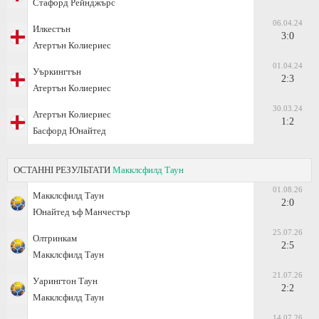
Стафорд Рейнджърс
06.04.24
Илкестън
3:0
Атертън Колиериес
01.04.24
Уъркингтън
2:3
Атертън Колиериес
30.03.24
Атертън Колиериес
1:2
Басфорд Юнайтед
ОСТАННІ РЕЗУЛЬТАТИ
Макклсфилд Таун
01.08.26
Макклсфилд Таун
2:0
Юнайтед ъф Манчестър
25.07.26
Олтринкам
2:5
Макклсфилд Таун
21.07.26
Уарингтон Таун
2:2
Макклсфилд Таун
14.07.26