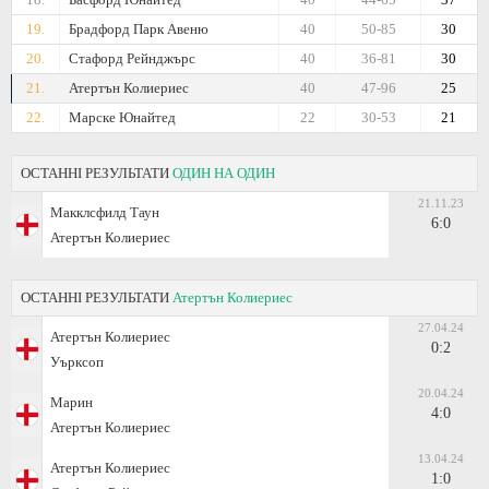
19.
Брадфорд Парк Авеню
40
50-85
30
20.
Стафорд Рейнджърс
40
36-81
30
21.
Атертън Колиериес
40
47-96
25
22.
Марске Юнайтед
22
30-53
21
ОСТАННІ РЕЗУЛЬТАТИ
ОДИН НА ОДИН
21.11.23
Макклсфилд Таун
6:0
Атертън Колиериес
ОСТАННІ РЕЗУЛЬТАТИ
Атертън Колиериес
27.04.24
Атертън Колиериес
0:2
Уърксоп
20.04.24
Марин
4:0
Атертън Колиериес
13.04.24
Атертън Колиериес
1:0