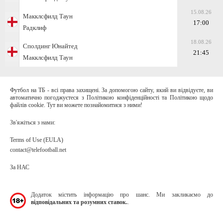
15.08.26
Макклсфилд Таун
17:00
Радклиф
18.08.26
Сполдинг Юнайтед
21:45
Макклсфилд Таун
Футбол на ТБ - всі права захищені. За допомогою сайту, який ви відвідуєте, ви
автоматично погоджуєтеся з Політикою конфіденційності та Політикою щодо
файлів cookie. Тут ви можете познайомитися з ними!
Зв'яжіться з нами:
Terms of Use (EULA)
contact@telefootball.net
За НАС
Додаток містить інформацію про шанс. Ми закликаємо до
відповідальних та розумних ставок.
.