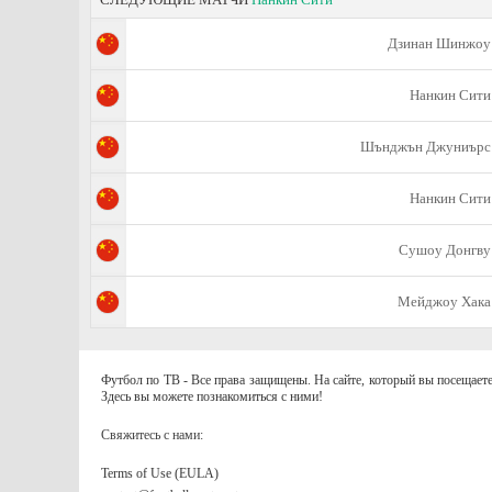
Дзинан Шинжоу
Нанкин Сити
Шънджън Джуниърс
Нанкин Сити
Сушоу Донгву
Мейджоу Хака
Футбол по ТВ - Все права защищены. На сайте, который вы посещаете
Здесь вы можете познакомиться с ними!
Свяжитесь с нами:
Terms of Use (EULA)