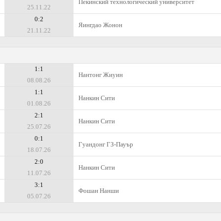
Пекинский технологический университет
25.11.22
0:2
Яингдао Жонон
21.11.22
1:1
Нантонг Жиуин
08.08.26
1:1
Нанкин Сити
01.08.26
2:1
Нанкин Сити
25.07.26
0:1
Гуандонг ГЗ-Пауър
18.07.26
2:0
Нанкин Сити
11.07.26
3:1
Фошан Нанши
05.07.26