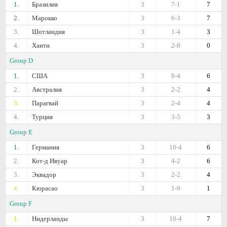
1.
Бразилия
3
7-1
7
2.
Марокко
3
6-3
7
3.
Шотландия
3
1-4
3
4.
Хаити
3
2-8
0
Group D
1.
США
3
8-4
6
2.
Австралия
3
2-2
4
3.
Парагвай
3
2-4
4
4.
Турция
3
3-5
3
Group E
1.
Германия
3
10-4
6
2.
Кот-д Ивуар
3
4-2
6
3.
Эквадор
3
2-2
4
4.
Кюрасао
3
1-9
1
Group F
1.
Нидерланды
3
10-4
7