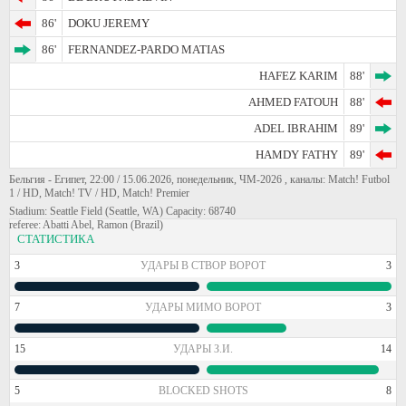
86'
DOKU JEREMY
86'
FERNANDEZ-PARDO MATIAS
HAFEZ KARIM
88'
AHMED FATOUH
88'
ADEL IBRAHIM
89'
HAMDY FATHY
89'
Бельгия - Египет, 22:00 / 15.06.2026, понедельник, ЧМ-2026 , каналы: Match! Futbol
1 / HD, Match! TV / HD, Match! Premier
Stadium: Seattle Field (Seattle, WA) Capacity: 68740
referee: Abatti Abel, Ramon (Brazil)
СТАТИСТИКА
3
УДАРЫ В СТВОР ВОРОТ
3
7
УДАРЫ МИМО ВОРОТ
3
15
УДАРЫ З.И.
14
5
BLOCKED SHOTS
8