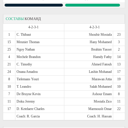
СОСТАВЫ
КОМАНД
4-2-3-1
4-2-3-1
1
C. Thibaut
Shoubir Mostafa
23
15
Meunier Thomas
Hany Mohamed
3
25
Ngoy Nathan
Ibrahim Yasser
2
4
Mechele Brandon
Hamdy Fathy
14
21
C. Timothy
Ahmed Fatouh
13
24
Onana Amadou
Lashin Mohanad
17
8
Tielemans Youri
Marawan Attia
19
10
T. Leandro
Salah Mohamed
10
7
De Bruyne Kevin
Ashour Emam
8
11
Doku Jeremy
Mostafa Zico
11
17
D. Ketelaere Charles
Marmoush Omar
22
Coach: R. Garcia
Coach: H. Hassan