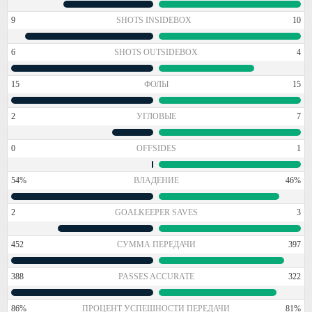
9
SHOTS INSIDEBOX
10
6
SHOTS OUTSIDEBOX
4
15
ФОЛЫ
15
2
УГЛОВЫЕ
7
0
OFFSIDES
1
54%
ВЛАДЕНИЕ
46%
2
GOALKEEPER SAVES
3
452
СУММА ПЕРЕДАЧИ
397
388
PASSES ACCURATE
322
86%
ПРОЦЕНТ УСПЕШНОСТИ ПЕРЕДАЧИ
81%