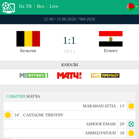
На ТВ
|
Все
|
Live
22:00 / 15.06.2026 / ЧМ-2026
1:1
Бельгия
Египет
[ 0:1 ]
КАНАЛЫ
СОБЫТИЯ
МАТЧА
MARAWAN ATTIA
13'
14'
CASTAGNE TIMOTHY
ASHOUR EMAM
20'
AHMED FATOUH
34'