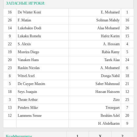
ЗАПАСНЫЕ ИГРОКИ:
16
De Winter Koni
E. Mohamed
1
26
F. Matias
Soliman Mahdy
16
14
Lukebakio Dodi
Alaa Mohamed
26
9
Lukaku Romelu
Hafez Karim
15
22
S. Alexis
A. Hossam
4
19
Moreira Diego
Rabia Ramy
5
20
Vanaken Hans
Tarek Alaa
24
23
Raskin Nicolas
A. Mohamed
6
6
Witsel Axel
Donga Nabil
18
5
De Cuyper Maxim
Saber Mahmoud
21
18
Seys Joaquin
Hassan Haissem
12
3
Theate Arthur
Zizo
25
13
Penders Mike
Trezeguet
7
12
Lammens Senne
Ibrahim Adel
20
H. Abdelkarim
9
Коэффициенты
1
X
2