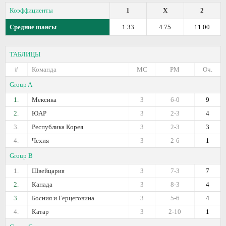
Коэффициенты
1
X
2
Средние шансы
1.33
4.75
11.00
ТАБЛИЦЫ
#
Команда
МС
РМ
Оч.
Group A
1.
Мексика
3
6-0
9
2.
ЮАР
3
2-3
4
3.
Республика Корея
3
2-3
3
4.
Чехия
3
2-6
1
Group B
1.
Швейцария
3
7-3
7
2.
Канада
3
8-3
4
3.
Босния и Герцеговина
3
5-6
4
4.
Катар
3
2-10
1