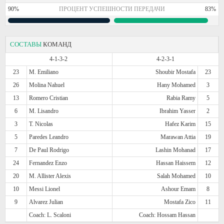
90%
ПРОЦЕНТ УСПЕШНОСТИ ПЕРЕДАЧИ
83%
СОСТАВЫ
КОМАНД
4-1-3-2
4-2-3-1
23
M. Emiliano
Shoubir Mostafa
23
26
Molina Nahuel
Hany Mohamed
3
13
Romero Cristian
Rabia Ramy
5
6
M. Lisandro
Ibrahim Yasser
2
3
T. Nicolas
Hafez Karim
15
5
Paredes Leandro
Marawan Attia
19
7
De Paul Rodrigo
Lashin Mohanad
17
24
Fernandez Enzo
Hassan Haissem
12
20
M. Allister Alexis
Salah Mohamed
10
10
Messi Lionel
Ashour Emam
8
9
Alvarez Julian
Mostafa Zico
11
Coach: L. Scaloni
Coach: Hossam Hassan