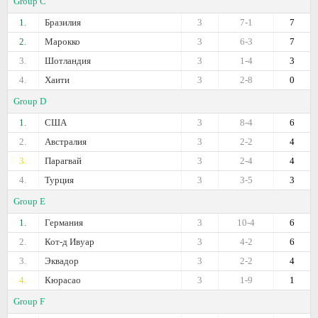
Group C
1.
Бразилия
3
7-1
7
2.
Марокко
3
6-3
7
3.
Шотландия
3
1-4
3
4.
Хаити
3
2-8
0
Group D
1.
США
3
8-4
6
2.
Австралия
3
2-2
4
3.
Парагвай
3
2-4
4
4.
Турция
3
3-5
3
Group E
1.
Германия
3
10-4
6
2.
Кот-д Ивуар
3
4-2
6
3.
Эквадор
3
2-2
4
4.
Кюрасао
3
1-9
1
Group F