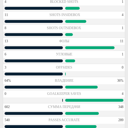
4
BLOCKED SHOTS
1
11
SHOTS INSIDEBOX
4
8
SHOTS OUTSIDEBOX
1
13
ФОЛЫ
11
6
УГЛОВЫЕ
1
3
OFFSIDES
0
64%
ВЛАДЕНИЕ
36%
0
GOALKEEPER SAVES
4
602
СУММА ПЕРЕДАЧИ
348
540
PASSES ACCURATE
289