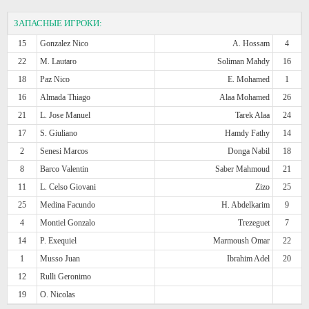
ЗАПАСНЫЕ ИГРОКИ:
15
Gonzalez Nico
A. Hossam
4
22
M. Lautaro
Soliman Mahdy
16
18
Paz Nico
E. Mohamed
1
16
Almada Thiago
Alaa Mohamed
26
21
L. Jose Manuel
Tarek Alaa
24
17
S. Giuliano
Hamdy Fathy
14
2
Senesi Marcos
Donga Nabil
18
8
Barco Valentin
Saber Mahmoud
21
11
L. Celso Giovani
Zizo
25
25
Medina Facundo
H. Abdelkarim
9
4
Montiel Gonzalo
Trezeguet
7
14
P. Exequiel
Marmoush Omar
22
1
Musso Juan
Ibrahim Adel
20
12
Rulli Geronimo
19
O. Nicolas