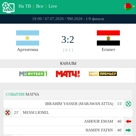
На ТВ
|
Все
|
Live
19:00 / 07.07.2026 / ЧМ-2026 - 1/8 финала
3:2
Аргентина
Египет
[ 0:1 ]
КАНАЛЫ
СОБЫТИЯ
МАТЧА
IBRAHIM YASSER (MARAWAN ATTIA)
15'
21'
MESSI LIONEL
ASHOUR EMAM
46'
HAMDY FATHY
46'