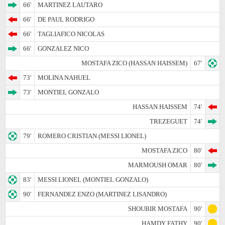
66'
MARTINEZ LAUTARO
66'
DE PAUL RODRIGO
66'
TAGLIAFICO NICOLAS
66'
GONZALEZ NICO
MOSTAFA ZICO (HASSAN HAISSEM)
67'
73'
MOLINA NAHUEL
73'
MONTIEL GONZALO
HASSAN HAISSEM
74'
TREZEGUET
74'
79'
ROMERO CRISTIAN (MESSI LIONEL)
MOSTAFA ZICO
80'
MARMOUSH OMAR
80'
83'
MESSI LIONEL (MONTIEL GONZALO)
90'
FERNANDEZ ENZO (MARTINEZ LISANDRO)
SHOUBIR MOSTAFA
90'
HAMDY FATHY
90'