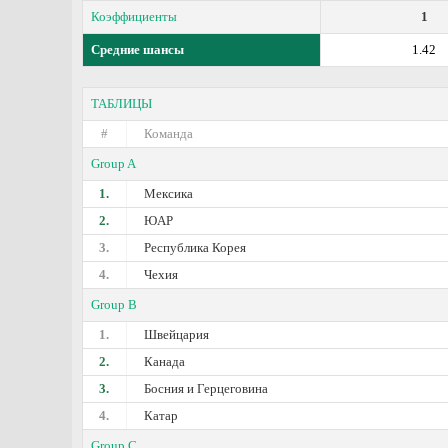
Коэффициенты
1
Средние шансы
1.42
ТАБЛИЦЫ
#
Команда
Group A
1.
Мексика
2.
ЮАР
3.
Республика Корея
4.
Чехия
Group B
1.
Швейцария
2.
Канада
3.
Босния и Герцеговина
4.
Катар
Group C