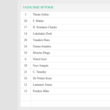
ЗАПАСНЫЕ ИГРОКИ:
3
Theate Arthur
26
F. Matias
17
D. Ketelaere Charles
14
Lukebakio Dodi
20
Vanaken Hans
24
Onana Amadou
19
Moreira Diego
6
Witsel Axel
18
Seys Joaquin
21
C. Timothy
16
De Winter Koni
12
Lammens Senne
13
Penders Mike