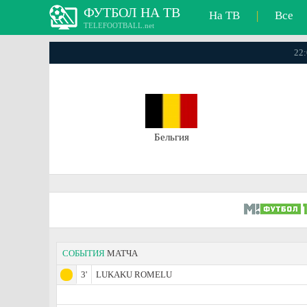
ФУТБОЛ НА ТВ
На ТВ
|
Все
TELEFOOTBALL.net
22:
Бельгия
СОБЫТИЯ
МАТЧА
3'
LUKAKU ROMELU