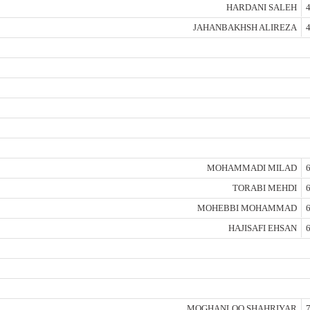
HARDANI SALEH
4
JAHANBAKHSH ALIREZA
4
MOHAMMADI MILAD
6
TORABI MEHDI
6
MOHEBBI MOHAMMAD
6
HAJISAFI EHSAN
6
MOGHANLOO SHAHRIYAR
7