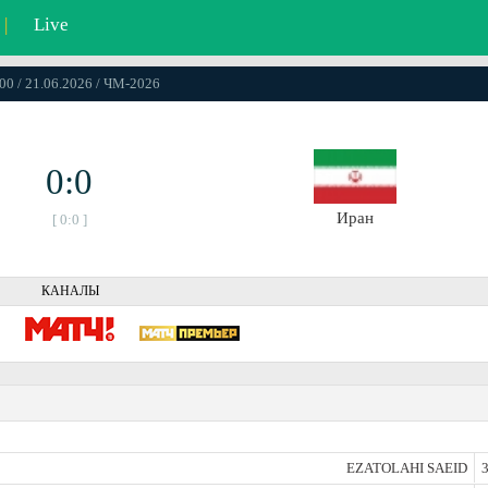
|
Live
00 / 21.06.2026 / ЧМ-2026
0:0
Иран
[ 0:0 ]
КАНАЛЫ
EZATOLAHI SAEID
3