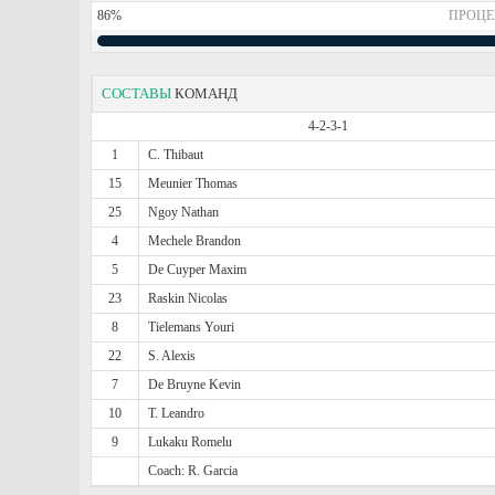
86%
ПРОЦЕ
СОСТАВЫ
КОМАНД
4-2-3-1
1
C. Thibaut
15
Meunier Thomas
25
Ngoy Nathan
4
Mechele Brandon
5
De Cuyper Maxim
23
Raskin Nicolas
8
Tielemans Youri
22
S. Alexis
7
De Bruyne Kevin
10
T. Leandro
9
Lukaku Romelu
Coach: R. Garcia