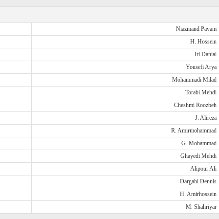
Niazmand Payam
H. Hossein
Iri Danial
Yousefi Arya
Mohammadi Milad
Torabi Mehdi
Cheshmi Roozbeh
J. Alireza
R. Amirmohammad
G. Mohammad
Ghayedi Mehdi
Alipour Ali
Dargahi Dennis
H. Amirhossein
M. Shahriyar