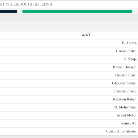
НТ УСПЕШНОСТИ ПЕРЕДАЧИ
4-3-3
B. Alireza
Hardani Saleh
K. Shoja
Kanani Hossein
Hajisafi Ehsan
Ghoddos Saman
Ezatolahi Saeid
Rezaeian Ramin
M. Mohammad
Taremi Mehdi
Nemati Ali
Coach: A. Ghalenoei