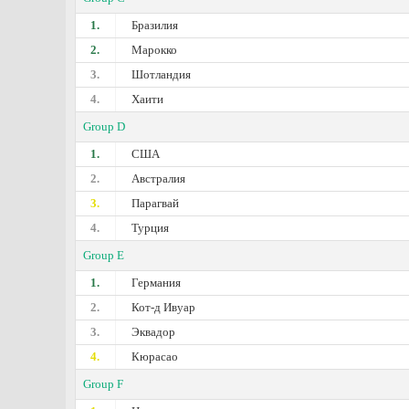
1.
Бразилия
2.
Марокко
3.
Шотландия
4.
Хаити
Group D
1.
США
2.
Австралия
3.
Парагвай
4.
Турция
Group E
1.
Германия
2.
Кот-д Ивуар
3.
Эквадор
4.
Кюрасао
Group F