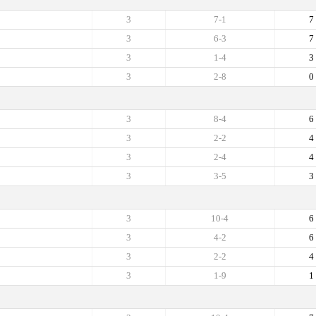
3
7-1
7
3
6-3
7
3
1-4
3
3
2-8
0
3
8-4
6
3
2-2
4
3
2-4
4
3
3-5
3
3
10-4
6
3
4-2
6
3
2-2
4
3
1-9
1