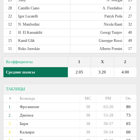
28
Camillo Ciano
A. Fiordaliso
2
22
Igor Lucatelli
Patryk Peda
27
12
N. Manfredini
Nicola Rauti
32
2
H. El Kaouakibi
Georgi Tunjov
40
15
Kamil Glik
Giuseppe Rossi
49
11
Roko Jureskin
Alberto Pomini
17
Коэффициенты
1
X
2
Средние шансы
2.05
3.20
4.00
ТАБЛИЦЫ
#
Команда
МС
РМ
Оч.
1.
Фрозиноне
38
63-26
80
2.
Дженоа
38
53-28
73
3.
Бари
38
58-37
65
4.
Кальяри
38
50-34
60