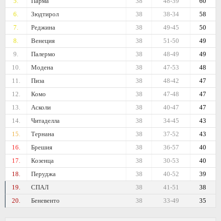
5.
Парма
38
48-39
60
6.
Зюдтирол
38
38-34
58
7.
Реджина
38
49-45
50
8.
Венеция
38
51-50
49
9.
Палермо
38
48-49
49
10.
Модена
38
47-53
48
11.
Пиза
38
48-42
47
12.
Комо
38
47-48
47
13.
Асколи
38
40-47
47
14.
Читаделла
38
34-45
43
15.
Тернана
38
37-52
43
16.
Брешия
38
36-57
40
17.
Козенца
38
30-53
40
18.
Перуджа
38
40-52
39
19.
СПАЛ
38
41-51
38
20.
Беневенто
38
33-49
35