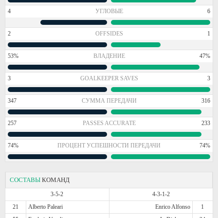
4
УГЛОВЫЕ
6
2
OFFSIDES
1
53%
ВЛАДЕНИЕ
47%
3
GOALKEEPER SAVES
3
347
СУММА ПЕРЕДАЧИ
316
257
PASSES ACCURATE
233
74%
ПРОЦЕНТ УСПЕШНОСТИ ПЕРЕДАЧИ
74%
СОСТАВЫ
КОМАНД
3-5-2
4-3-1-2
21
Alberto Paleari
Enrico Alfonso
1