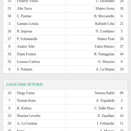
55
Frederic Veseli
L. Dickmann
24
31
Alin Tosca
Matteo Arena
18
58
C. Pastina
B. Meccariello
6
3
Gaetano Letizia
Raffaele Celia
21
16
R. Improta
N. Contiliano
5
27
P. Schiattarella
Matteo Prati
20
8
Andres Tello
Fabio Maistro
37
18
Daam Foulon
R. Nainggolan
44
35
Lorenzo Carfora
G. Moncini
9
9
S. Pettinari
A. La Mantia
19
ЗАПАСНЫЕ ИГРОКИ:
10
Diego Farias
Simone Rabbi
99
7
Nermin Karic
A. Tripaldelli
3
6
K. Kubica
C. Dalle Mura
4
33
Maxime Leverbe
N. Zanellato
10
20
A. La Gumina
I. Fetfatzidis
11
25
Simy
A. Murgia
23