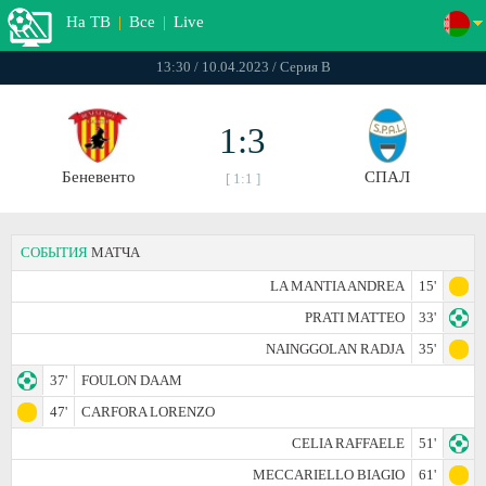
На ТВ
|
Все
|
Live
13:30 / 10.04.2023 / Серия В
1:3
Беневенто
СПАЛ
[ 1:1 ]
СОБЫТИЯ
МАТЧА
LA MANTIA ANDREA
15'
PRATI MATTEO
33'
NAINGGOLAN RADJA
35'
37'
FOULON DAAM
47'
CARFORA LORENZO
CELIA RAFFAELE
51'
MECCARIELLO BIAGIO
61'