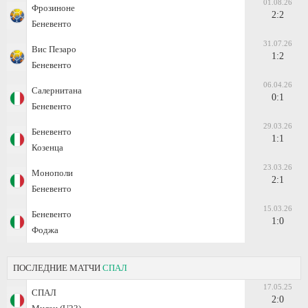
01.08.26
Фрозиноне
2:2
Беневенто
31.07.26
Вис Пезаро
1:2
Беневенто
06.04.26
Салернитана
0:1
Беневенто
29.03.26
Беневенто
1:1
Козенца
23.03.26
Монополи
2:1
Беневенто
15.03.26
Беневенто
1:0
Фоджа
ПОСЛЕДНИЕ МАТЧИ
СПАЛ
17.05.25
СПАЛ
2:0