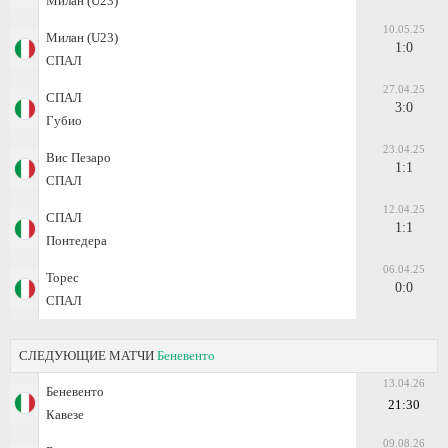
Милан (U23)
10.05.25
Милан (U23)
1:0
СПАЛ
27.04.25
СПАЛ
3:0
Губио
23.04.25
Вис Пезаро
1:1
СПАЛ
12.04.25
СПАЛ
1:1
Понтедера
06.04.25
Торес
0:0
СПАЛ
СЛЕДУЮЩИЕ МАТЧИ
Беневенто
13.04.26
Беневенто
21:30
Кавезе
09.08.26