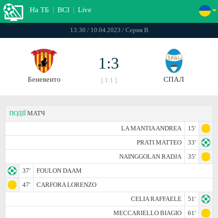
На ТБ
|
ВСІ
|
Live
13:30 / 10.04.2023 / Серия В
1:3
Беневенто
СПАЛ
[ 1:1 ]
ПОДІЇ
МАТЧ
LA MANTIA ANDREA
15'
PRATI MATTEO
33'
NAINGGOLAN RADJA
35'
37'
FOULON DAAM
47'
CARFORA LORENZO
CELIA RAFFAELE
51'
MECCARIELLO BIAGIO
61'