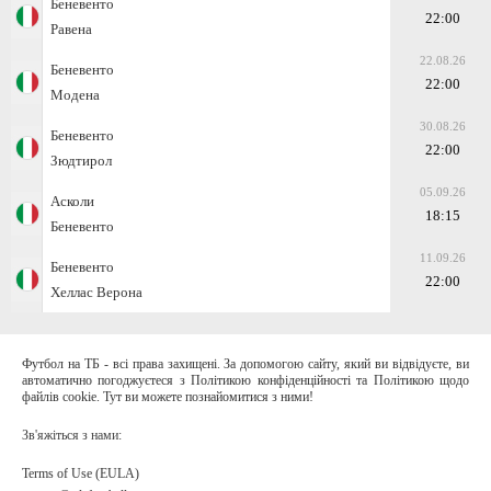
Беневенто
22:00
Равена
22.08.26
Беневенто
22:00
Модена
30.08.26
Беневенто
22:00
Зюдтирол
05.09.26
Асколи
18:15
Беневенто
11.09.26
Беневенто
22:00
Хеллас Верона
Футбол на ТБ - всі права захищені. За допомогою сайту, який ви відвідуєте, ви
автоматично погоджуєтеся з Політикою конфіденційності та Політикою щодо
файлів cookie. Тут ви можете познайомитися з ними!
Зв'яжіться з нами:
Terms of Use (EULA)