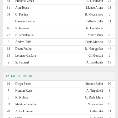
55
Frederic Veseli
L. Dickmann
24
31
Alin Tosca
Matteo Arena
18
58
C. Pastina
B. Meccariello
6
3
Gaetano Letizia
Raffaele Celia
21
16
R. Improta
N. Contiliano
5
27
P. Schiattarella
Matteo Prati
20
8
Andres Tello
Fabio Maistro
37
18
Daam Foulon
R. Nainggolan
44
35
Lorenzo Carfora
G. Moncini
9
9
S. Pettinari
A. La Mantia
19
ЗАПАСНІ ГРАВЦІ:
10
Diego Farias
Simone Rabbi
99
7
Nermin Karic
A. Tripaldelli
3
6
K. Kubica
C. Dalle Mura
4
33
Maxime Leverbe
N. Zanellato
10
20
A. La Gumina
I. Fetfatzidis
11
25
Simy
A. Murgia
23