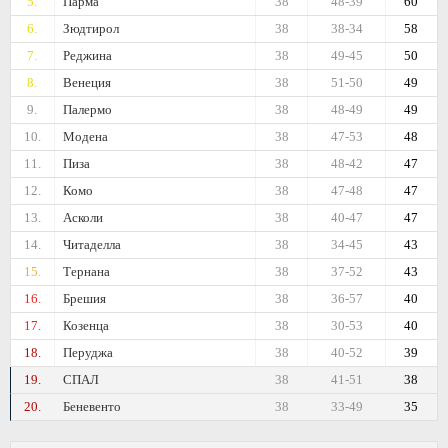
5.
Парма
38
48-39
60
6.
Зюдтирол
38
38-34
58
7.
Реджина
38
49-45
50
8.
Венеция
38
51-50
49
9.
Палермо
38
48-49
49
10.
Модена
38
47-53
48
11.
Пиза
38
48-42
47
12.
Комо
38
47-48
47
13.
Асколи
38
40-47
47
14.
Читаделла
38
34-45
43
15.
Тернана
38
37-52
43
16.
Брешия
38
36-57
40
17.
Козенца
38
30-53
40
18.
Перуджа
38
40-52
39
19.
СПАЛ
38
41-51
38
20.
Беневенто
38
33-49
35