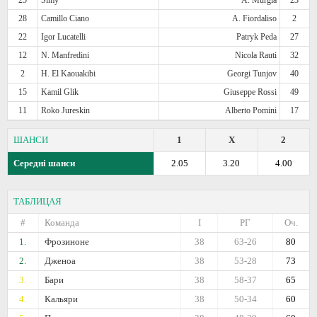
28
Camillo Ciano
A. Fiordaliso
2
22
Igor Lucatelli
Patryk Peda
27
12
N. Manfredini
Nicola Rauti
32
2
H. El Kaouakibi
Georgi Tunjov
40
15
Kamil Glik
Giuseppe Rossi
49
11
Roko Jureskin
Alberto Pomini
17
ШАНСИ
1
X
2
Середні шанси
2.05
3.20
4.00
ТАБЛИЦАЯ
#
Команда
I
РГ
Оч.
1.
Фрозиноне
38
63-26
80
2.
Дженоа
38
53-28
73
3.
Бари
38
58-37
65
4.
Кальяри
38
50-34
60