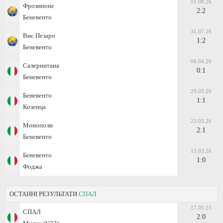
01.08.26
Фрозиноне
2:2
Беневенто
31.07.26
Вис Пезаро
1:2
Беневенто
06.04.26
Салернитана
0:1
Беневенто
29.03.26
Беневенто
1:1
Козенца
23.03.26
Монополи
2:1
Беневенто
15.03.26
Беневенто
1:0
Фоджа
ОСТАННІ РЕЗУЛЬТАТИ
СПАЛ
17.05.25
СПАЛ
2:0