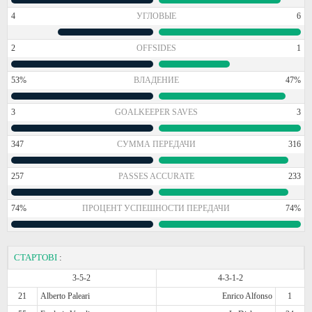
4
УГЛОВЫЕ
6
2
OFFSIDES
1
53%
ВЛАДЕНИЕ
47%
3
GOALKEEPER SAVES
3
347
СУММА ПЕРЕДАЧИ
316
257
PASSES ACCURATE
233
74%
ПРОЦЕНТ УСПЕШНОСТИ ПЕРЕДАЧИ
74%
СТАРТОВІ
:
3-5-2
4-3-1-2
21
Alberto Paleari
Enrico Alfonso
1