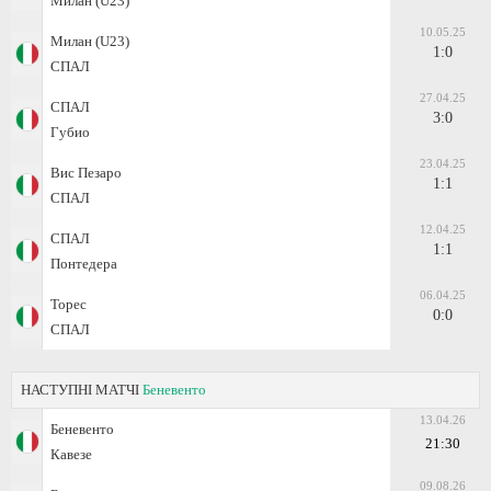
Милан (U23)
10.05.25
Милан (U23)
1:0
СПАЛ
27.04.25
СПАЛ
3:0
Губио
23.04.25
Вис Пезаро
1:1
СПАЛ
12.04.25
СПАЛ
1:1
Понтедера
06.04.25
Торес
0:0
СПАЛ
НАСТУПНІ МАТЧІ
Беневенто
13.04.26
Беневенто
21:30
Кавезе
09.08.26