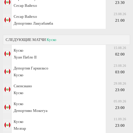
23:30
Сесар Вайехо
23.08.26
Сесар Вайехо
21:00
Депортиво Лакуабамба
СЛЕДУЮЩИЕ МАТЧИ
Куско
15.08.26
Куско
02:00
Хуан Пабло II
23.08.26
Депортив Гаркиласо
03:00
Куско
29.08.26
Сиенсиано
23:00
Куско
05.09.26
Куско
23:00
Депортиво Мокегуа
11.09.26
Куско
23:00
Мелгар