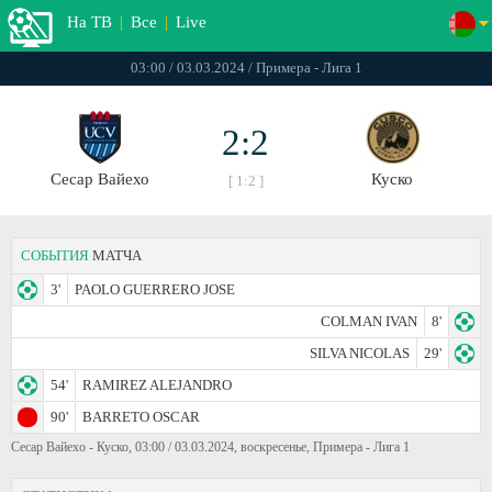
На ТВ
|
Все
|
Live
03:00 / 03.03.2024 / Примера - Лига 1
2:2
Сесар Вайехо
Куско
[ 1:2 ]
СОБЫТИЯ
МАТЧА
3'
PAOLO GUERRERO JOSE
COLMAN IVAN
8'
SILVA NICOLAS
29'
54'
RAMIREZ ALEJANDRO
90'
BARRETO OSCAR
Сесар Вайехо - Куско, 03:00 / 03.03.2024, воскресенье, Примера - Лига 1