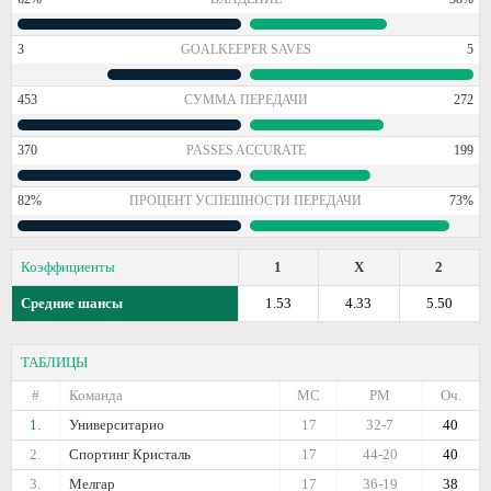
3
GOALKEEPER SAVES
5
453
СУММА ПЕРЕДАЧИ
272
370
PASSES ACCURATE
199
82%
ПРОЦЕНТ УСПЕШНОСТИ ПЕРЕДАЧИ
73%
Коэффициенты
1
X
2
Средние шансы
1.53
4.33
5.50
ТАБЛИЦЫ
#
Команда
МС
РМ
Оч.
1.
Университарио
17
32-7
40
2.
Спортинг Кристаль
17
44-20
40
3.
Мелгар
17
36-19
38