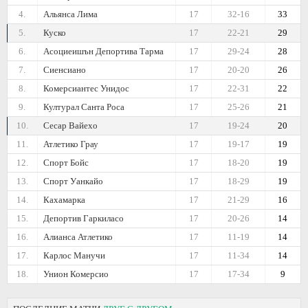
4.
Альянса Лима
17
32-16
33
5.
Куско
17
22-21
29
6.
Асоциеишън Депортива Тарма
17
29-24
28
7.
Сиенсиано
17
20-20
26
8.
Комерсиантес Унидос
17
22-31
22
9.
Културал Санта Роса
17
25-26
21
10.
Сесар Вайехо
17
19-24
20
11.
Атлетико Грау
17
19-17
19
12.
Спорт Бойс
17
18-20
19
13.
Спорт Уанкайо
17
18-29
19
14.
Кахамарка
17
21-29
16
15.
Депортив Гаркиласо
17
20-26
14
16.
Алианса Атлетико
17
11-19
14
17.
Карлос Манучи
17
11-34
14
18.
Унион Комерсио
17
17-34
9