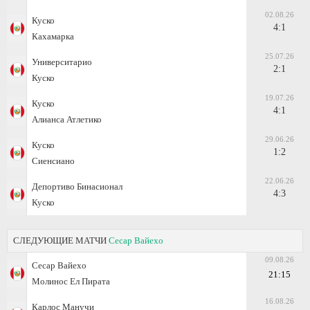
02.08.26
Куско
4:1
Кахамарка
25.07.26
Университарио
2:1
Куско
19.07.26
Куско
4:1
Алианса Атлетико
29.06.26
Куско
1:2
Сиенсиано
22.06.26
Депортиво Бинасионал
4:3
Куско
СЛЕДУЮЩИЕ МАТЧИ
Сесар Вайехо
09.08.26
Сесар Вайехо
21:15
Молинос Ел Пирата
16.08.26
Карлос Манучи