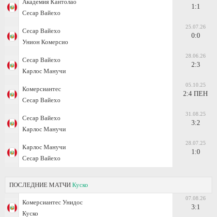
Академия Кантолао
1:1
Сесар Вайехо
25.07.26
Сесар Вайехо
0:0
Унион Комерсио
28.06.26
Сесар Вайехо
2:3
Карлос Манучи
05.10.25
Комерсиантес
2:4 ПЕН
Сесар Вайехо
31.08.25
Сесар Вайехо
3:2
Карлос Манучи
28.07.25
Карлос Манучи
1:0
Сесар Вайехо
ПОСЛЕДНИЕ МАТЧИ
Куско
07.08.26
Комерсиантес Унидос
3:1
Куско