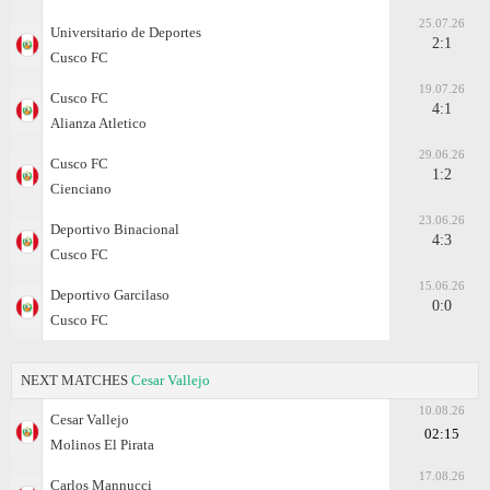
25.07.26
Universitario de Deportes
2:1
Cusco FC
19.07.26
Cusco FC
4:1
Alianza Atletico
29.06.26
Cusco FC
1:2
Cienciano
23.06.26
Deportivo Binacional
4:3
Cusco FC
15.06.26
Deportivo Garcilaso
0:0
Cusco FC
NEXT MATCHES
Cesar Vallejo
10.08.26
Cesar Vallejo
02:15
Molinos El Pirata
17.08.26
Carlos Mannucci