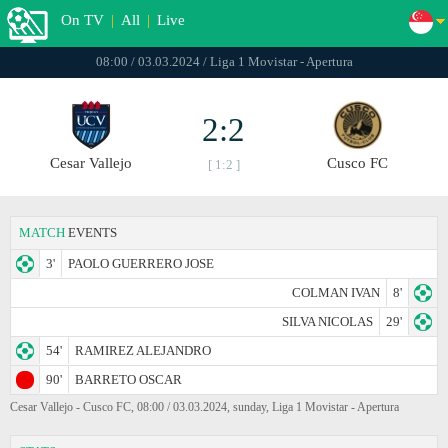
On TV
|
All
|
Live
08:00 / 03.03.2024 / Liga 1 Movistar - Apertura
2:2
Cesar Vallejo
Cusco FC
[ 1:2 ]
MATCH
EVENTS
3'
PAOLO GUERRERO JOSE
COLMAN IVAN
8'
SILVA NICOLAS
29'
54'
RAMIREZ ALEJANDRO
90'
BARRETO OSCAR
Cesar Vallejo - Cusco FC, 08:00 / 03.03.2024, sunday, Liga 1 Movistar - Apertura