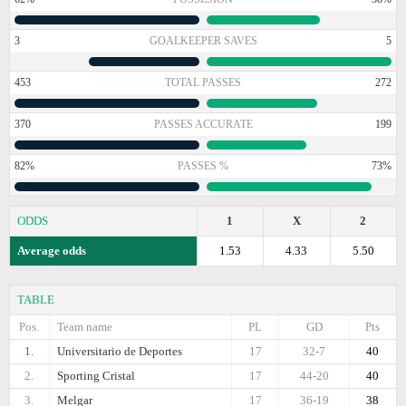
3
GOALKEEPER SAVES
5
453
TOTAL PASSES
272
370
PASSES ACCURATE
199
82%
PASSES %
73%
ODDS
1
X
2
Average odds
1.53
4.33
5.50
TABLE
Pos.
Team name
PL
GD
Pts
1.
Universitario de Deportes
17
32-7
40
2.
Sporting Cristal
17
44-20
40
3.
Melgar
17
36-19
38