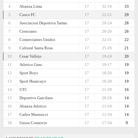
4.
Alianza Lima
17
32-16
33
5.
Cusco FC
17
22-21
29
6.
Asociacion Deportiva Tarma
17
29-24
28
7.
Cienciano
17
20-20
26
8.
Comerciantes Unidos
17
22-31
22
9.
Cultural Santa Rosa
17
25-26
21
10.
Cesar Vallejo
17
19-24
20
11.
Atletico Grau
17
19-17
19
12.
Sport Boys
17
18-20
19
13.
Sport Huancayo
17
18-29
19
14.
UTC
17
21-29
16
15.
Deportivo Garcilaso
17
20-26
14
16.
Alianza Atletico
17
11-19
14
17.
Carlos Mannucci
17
11-34
14
18.
Union Comercio
17
17-34
9