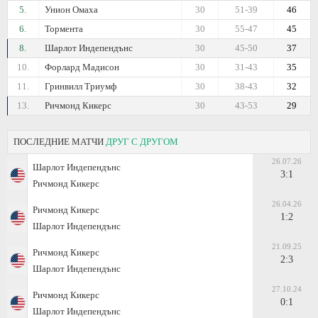
5.
Унион Омаха
30
51-39
46
6.
Тормента
30
55-47
45
8.
Шарлот Индепендънс
30
45-50
37
10.
Форлард Мадисон
30
31-43
35
11.
Гринвилл Триумф
30
38-43
32
13.
Ричмонд Кикерс
30
43-53
29
ПОСЛЕДНИЕ МАТЧИ
ДРУГ С ДРУГОМ
26.07.26
Шарлот Индепендънс
3:1
Ричмонд Кикерс
26.04.26
Ричмонд Кикерс
1:2
Шарлот Индепендънс
21.09.25
Ричмонд Кикерс
2:3
Шарлот Индепендънс
27.10.24
Ричмонд Кикерс
0:1
Шарлот Индепендънс