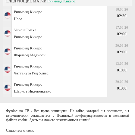
СЛЕДУЮЩИЕ МАТЧИ
Ричмонд Кикерс
18.03.26
Ричмонд Кикерс
02:30
Нова
17.08.26
Унион Омаха
02:00
Ричмонд Кикерс
30.08.26
Ричмонд Кикерс
02:00
Форлард Мадисон
13.09.26
Ричмонд Кикерс
01:00
Чаттануга Ред Улвес
20.09.26
Ричмонд Кикерс
01:00
Шарлот Индепендънс
Футбол по ТВ - Все права защищены. На сайте, который вы посещаете, вы
автоматически соглашаетесь с Политикой конфиденциальности и политикой
файлов cookie! Здесь вы можете познакомиться с ними!
Свяжитесь с нами: