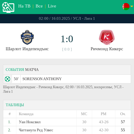
На ТВ
|
Все
|
Live
02:00 / 16.03.2025 / УСЛ - Лига 1
1:0
Шарлот Индепендънс
Ричмонд Кикерс
[ 0:0 ]
СОБЫТИЯ
МАТЧА
50'
SORENSON ANTHONY
Шарлот Индепендънс - Ричмонд Кикерс, 02:00 / 16.03.2025, воскресенье, УСЛ -
Лига 1
ТАБЛИЦЫ
#
Команда
МС
РМ
Оч.
1.
Уан Ноксвил
30
43-26
57
2.
Чаттануга Ред Улвес
30
42-30
55