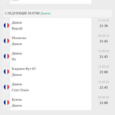
СЛЕДУЮЩИЕ МАТЧИ
Дижон
27.03.26
Дижон
21:30
Версай
08.08.26
Монпелье
21:45
Дижон
14.08.26
Дижон
21:45
По
21.08.26
Клермон Фут 63
21:00
Дижон
31.08.26
Дижон
21:45
Сент-Этьен
04.09.26
Булонь
21:00
Дижон