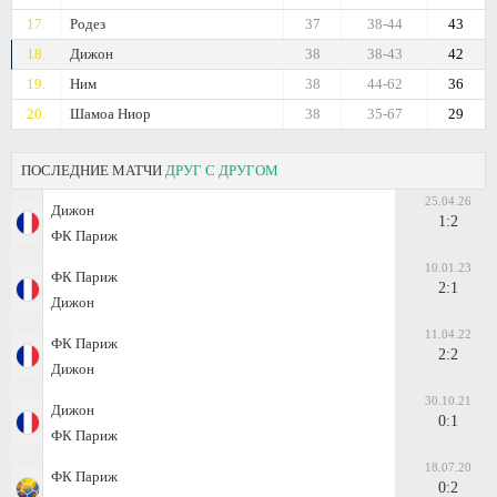
17.
Родез
37
38-44
43
18.
Дижон
38
38-43
42
19.
Ним
38
44-62
36
20.
Шамоа Ниор
38
35-67
29
ПОСЛЕДНИЕ МАТЧИ
ДРУГ С ДРУГОМ
25.04.26
Дижон
1:2
ФК Париж
10.01.23
ФК Париж
2:1
Дижон
11.04.22
ФК Париж
2:2
Дижон
30.10.21
Дижон
0:1
ФК Париж
18.07.20
ФК Париж
0:2