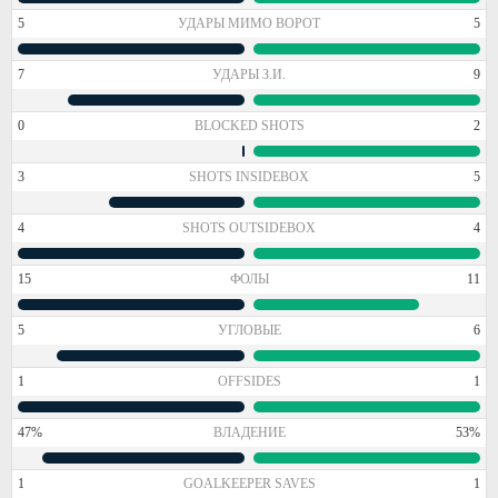
5
УДАРЫ МИМО ВОРОТ
5
7
УДАРЫ З.И.
9
0
BLOCKED SHOTS
2
3
SHOTS INSIDEBOX
5
4
SHOTS OUTSIDEBOX
4
15
ФОЛЫ
11
5
УГЛОВЫЕ
6
1
OFFSIDES
1
47%
ВЛАДЕНИЕ
53%
1
GOALKEEPER SAVES
1