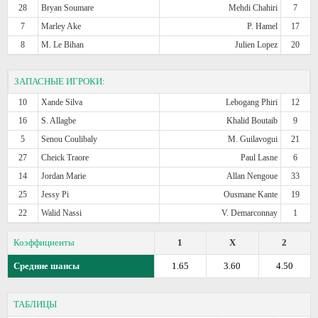
28
Bryan Soumare
Mehdi Chahiri
7
7
Marley Ake
P. Hamel
17
8
M. Le Bihan
Julien Lopez
20
ЗАПАСНЫЕ ИГРОКИ:
10
Xande Silva
Lebogang Phiri
12
16
S. Allagbe
Khalid Boutaib
9
5
Senou Coulibaly
M. Guilavogui
21
27
Cheick Traore
Paul Lasne
6
14
Jordan Marie
Allan Nengoue
33
25
Jessy Pi
Ousmane Kante
19
22
Walid Nassi
V. Demarconnay
1
Коэффициенты
1
X
2
Средние шансы
1.65
3.60
4.50
ТАБЛИЦЫ