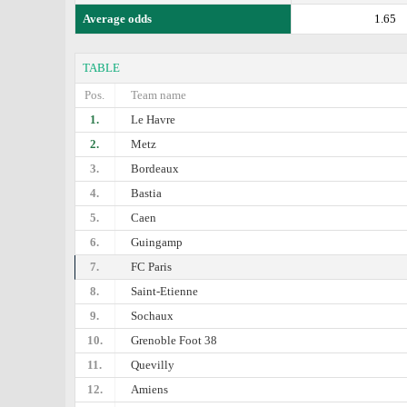
Average odds
1.65
TABLE
Pos.
Team name
1.
Le Havre
2.
Metz
3.
Bordeaux
4.
Bastia
5.
Caen
6.
Guingamp
7.
FC Paris
8.
Saint-Etienne
9.
Sochaux
10.
Grenoble Foot 38
11.
Quevilly
12.
Amiens