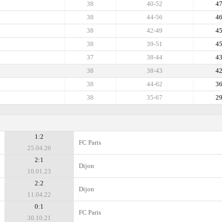
38
40-52
4
38
44-56
4
38
42-49
4
38
39-51
4
37
38-44
4
38
38-43
4
38
44-62
3
38
35-67
2
1:2
FC Paris
25.04.26
2:1
Dijon
10.01.23
2:2
Dijon
11.04.22
0:1
FC Paris
30.10.21