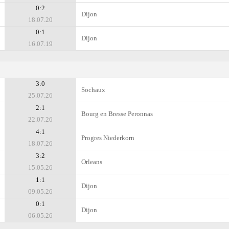
0:2
Dijon
18.07.20
0:1
Dijon
16.07.19
3:0
Sochaux
25.07.26
2:1
Bourg en Bresse Peronnas
22.07.26
4:1
Progres Niederkorn
18.07.26
3:2
Orleans
15.05.26
1:1
Dijon
09.05.26
0:1
Dijon
06.05.26