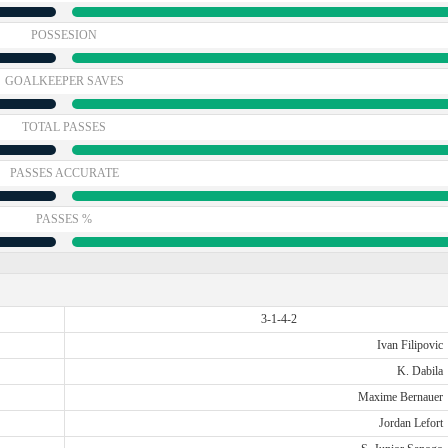
POSSESION
GOALKEEPER SAVES
TOTAL PASSES
PASSES ACCURATE
PASSES %
3-1-4-2
Ivan Filipovic
K. Dabila
Maxime Bernauer
Jordan Lefort