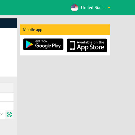
United States
Mobile app:
7'