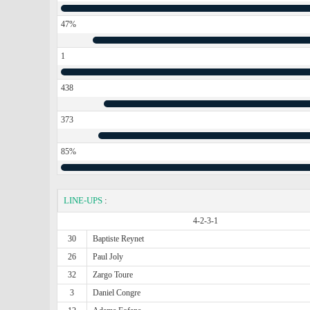
47%
1
438
373
85%
LINE-UPS
:
4-2-3-1
30
Baptiste Reynet
26
Paul Joly
32
Zargo Toure
3
Daniel Congre