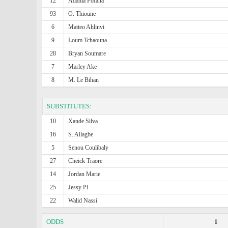
12
Adama Fofana
93
O. Thioune
6
Matteo Ahlinvi
9
Loum Tchaouna
28
Bryan Soumare
7
Marley Ake
8
M. Le Bihan
SUBSTITUTES:
10
Xande Silva
16
S. Allagbe
5
Senou Coulibaly
27
Cheick Traore
14
Jordan Marie
25
Jessy Pi
22
Walid Nassi
ODDS
1