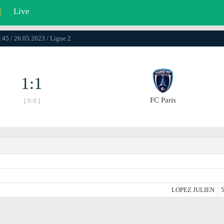
|
Live
:45 / 26.05.2023 / Ligue 2
1:1
FC Paris
[ 0:0 ]
LOPEZ JULIEN
5