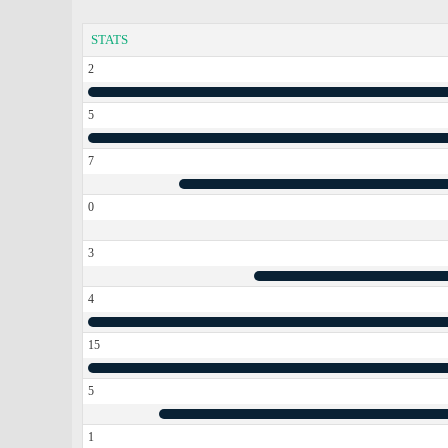
STATS
2
5
7
0
3
4
15
5
1