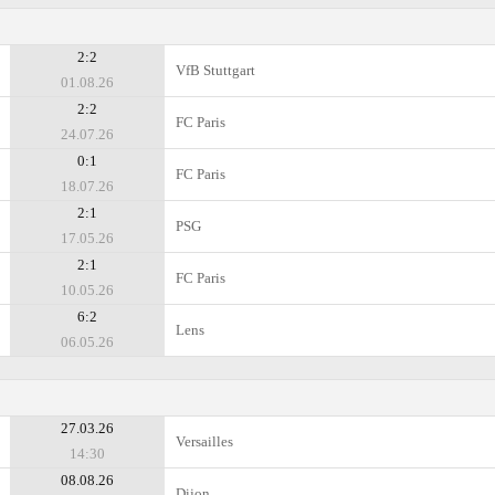
2:2
VfB Stuttgart
01.08.26
2:2
FC Paris
24.07.26
0:1
FC Paris
18.07.26
2:1
PSG
17.05.26
2:1
FC Paris
10.05.26
6:2
Lens
06.05.26
27.03.26
Versailles
14:30
08.08.26
Dijon