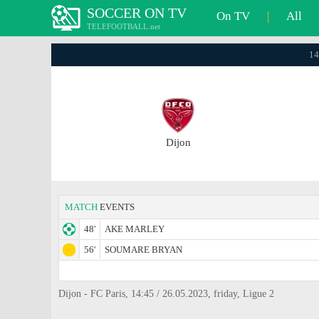
SOCCER ON TV
On TV
|
All
TELEFOOTBALL.net
14
Dijon
MATCH
EVENTS
48'
AKE MARLEY
56'
SOUMARE BRYAN
Dijon - FC Paris, 14:45 / 26.05.2023, friday, Ligue 2