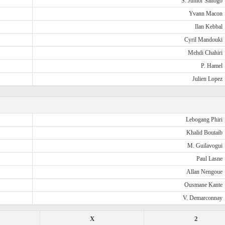
S. Junior Sanogo
Yvann Macon
Ilan Kebbal
Cyril Mandouki
Mehdi Chahiri
P. Hamel
Julien Lopez
Lebogang Phiri
Khalid Boutaib
M. Guilavogui
Paul Lasne
Allan Nengoue
Ousmane Kante
V. Demarconnay
X
2