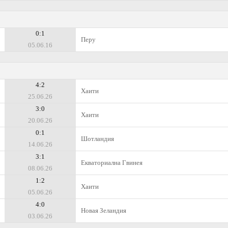
0:1
Перу
05.06.16
4:2
Хаити
25.06.26
3:0
Хаити
20.06.26
0:1
Шотландия
14.06.26
3:1
Екваториална Гвинея
08.06.26
1:2
Хаити
05.06.26
4:0
Новая Зеландия
03.06.26