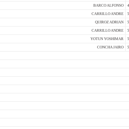
BARCO ALFONSO
4
CARRILLO ANDRE
5
QUIROZ ADRIAN
5
CARRILLO ANDRE
5
YOTUN YOSHIMAR
5
CONCHA JAIRO
5