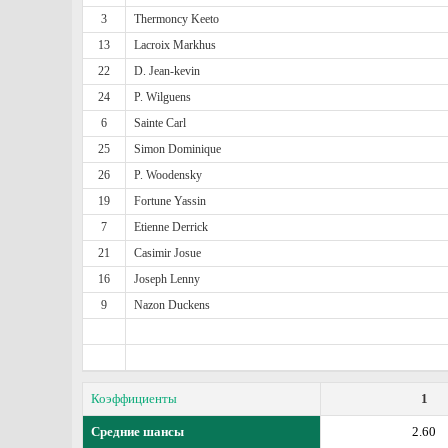
3
Thermoncy Keeto
13
Lacroix Markhus
22
D. Jean-kevin
24
P. Wilguens
6
Sainte Carl
25
Simon Dominique
26
P. Woodensky
19
Fortune Yassin
7
Etienne Derrick
21
Casimir Josue
16
Joseph Lenny
9
Nazon Duckens
Коэффициенты
1
Средние шансы
2.60