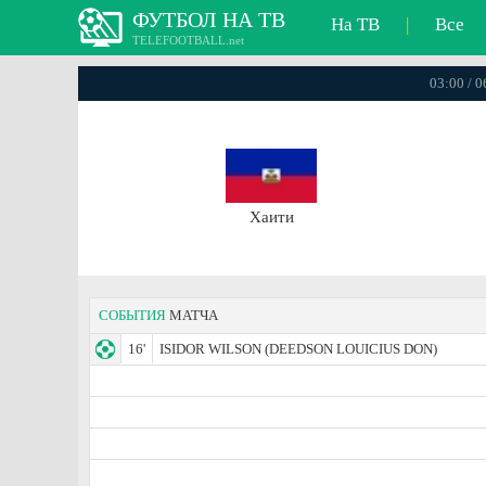
ФУТБОЛ НА ТВ
На ТВ
|
Все
TELEFOOTBALL.net
03:00 / 
Хаити
СОБЫТИЯ
МАТЧА
16'
ISIDOR WILSON (DEEDSON LOUICIUS DON)