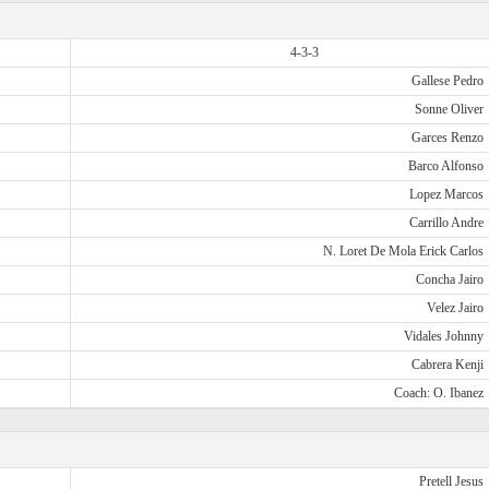
4-3-3
Gallese Pedro
Sonne Oliver
Garces Renzo
Barco Alfonso
Lopez Marcos
Carrillo Andre
N. Loret De Mola Erick Carlos
Concha Jairo
Velez Jairo
Vidales Johnny
Cabrera Kenji
Coach: O. Ibanez
Pretell Jesus