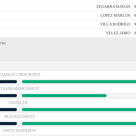
ZEGARRA MATIAS
9
LOPEZ MARCOS
9
VILCA RODRIGO
9
VELEZ JAIRO
9
атчи
УДАРЫ В СТВОР ВОРОТ
УДАРЫ МИМО ВОРОТ
УДАРЫ З.И.
BLOCKED SHOTS
SHOTS INSIDEBOX