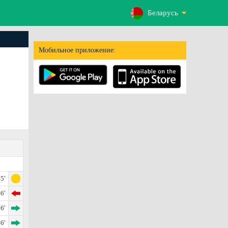
Беларусь
Мобильное приложение:
5'
6'
6'
6'