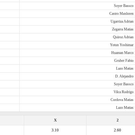
Soyer Bassco
Castro Maxloren
Ugarriza Adrian
Zegarra Matias
Quiroz Adrian
Yotun Yoshimar
Huaman Marco
Gruber Fabio
Lazo Matias
D. Alejandro
Soyer Bassco
Vilca Rodrigo
Cordova Matias
Lazo Matias
X
2
3.10
2.60