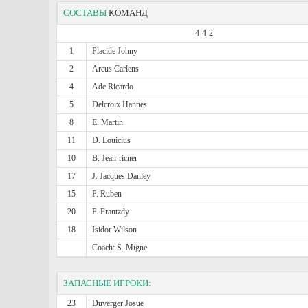
СОСТАВЫ
КОМАНД
4-4-2
1
Placide Johny
2
Arcus Carlens
4
Ade Ricardo
5
Delcroix Hannes
8
E. Martin
11
D. Louicius
10
B. Jean-ricner
17
J. Jacques Danley
15
P. Ruben
20
P. Frantzdy
18
Isidor Wilson
Coach: S. Migne
ЗАПАСНЫЕ ИГРОКИ:
23
Duverger Josue