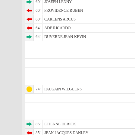
60'
JOSEPH LENNY
60'
PROVIDENCE RUBEN
60'
CARLENS ARCUS
64'
ADE RICARDO
64'
DUVERNE JEAN-KEVIN
74'
PAUGAIN WILGUENS
85'
ETIENNE DERICK
85'
JEAN-JACQUES DANLEY