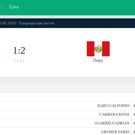
|
Live
06.06.2026 / Товарищеские матчи
1:2
Перу
[ 1:0 ]
BARCO ALFONSO
4
CABRERA KENJI
4
UGARRIZA ADRIAN
4
GRUBER FABIO
4