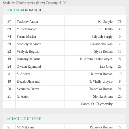
Stadium: Obolon Arena (Kiev) Capacity: 5100
СОСТАВЫ
КОМАНД
37
Yashkov Anton
K. Danylo
71
69
Y. Stefanovych
S. Danilo
33
74
Farina Marian
Palyukh Sergiy
5
39
Machelyuk Artem
Gavrushko Ivan
2
22
Veklyak Bogdan
Slyva Roman
17
19
Dumanyuk Artur
N. Artem Anatoliiovych
27
24
Owusu Raymond
Len Oleg
28
8
S. Andriy
Kuzmin Roman
10
10
Kozak Oleksandr
T. Vitaliy-dmytro
8
20
Svitiukha Denys
Tolochko Roman
21
21
G. Anton
Siomka Artem
20
Coach: O. Chyzhevsky
ЗАПАСНЫЕ ИГРОКИ:
91
M. Maksym
Pidkivka Roman
77