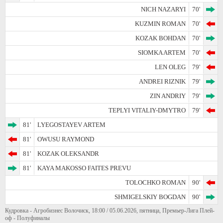
NICH NAZARYI
70'
KUZMIN ROMAN
70'
KOZAK BOHDAN
70'
SIOMKA ARTEM
70'
LEN OLEG
79'
ANDREI RIZNIK
79'
ZIN ANDRIY
79'
TEPLYI VITALIY-DMYTRO
79'
81'
LYEGOSTAYEV ARTEM
81'
OWUSU RAYMOND
81'
KOZAK OLEKSANDR
81'
KAYA MAKOSSO FAITES PREVU
TOLOCHKO ROMAN
90'
SHMIGELSKIY BOGDAN
90'
Кудровка - Агробизнес Волочиск, 18:00 / 05.06.2026, пятница, Премьер-Лига Плей-
оф - Полуфиналы