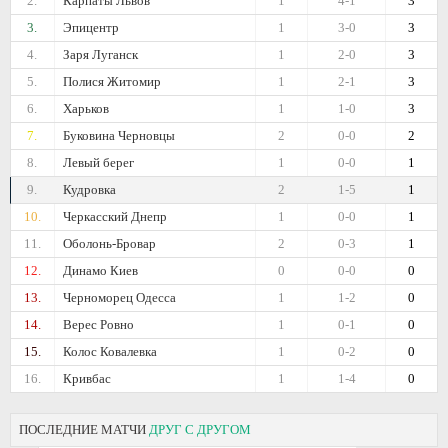
2.
Карпаты Львов
1
4-1
3
3.
Эпицентр
1
3-0
3
4.
Заря Луганск
1
2-0
3
5.
Полися Житомир
1
2-1
3
6.
Харьков
1
1-0
3
7.
Буковина Черновцы
2
0-0
2
8.
Левый берег
1
0-0
1
9.
Кудровка
2
1-5
1
10.
Черкасский Днепр
1
0-0
1
11.
Оболонь-Бровар
2
0-3
1
12.
Динамо Киев
0
0-0
0
13.
Черноморец Одесса
1
1-2
0
14.
Верес Ровно
1
0-1
0
15.
Колос Ковалевка
1
0-2
0
16.
Кривбас
1
1-4
0
ПОСЛЕДНИЕ МАТЧИ
ДРУГ С ДРУГОМ