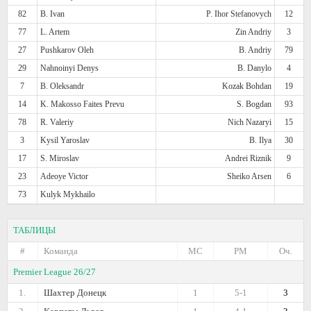
82
B. Ivan
P. Ihor Stefanovych
12
77
L. Artem
Zin Andriy
3
27
Pushkarov Oleh
B. Andriy
79
29
Nahnoinyi Denys
B. Danylo
4
7
B. Oleksandr
Kozak Bohdan
19
14
K. Makosso Faites Prevu
S. Bogdan
93
78
R. Valeriy
Nich Nazaryi
15
3
Kysil Yaroslav
B. Ilya
30
17
S. Miroslav
Andrei Riznik
9
23
Adeoye Victor
Sheiko Arsen
6
73
Kulyk Mykhailo
ТАБЛИЦЫ
#
Команда
МС
РМ
Оч.
Premier League 26/27
1.
Шахтер Донецк
1
5-1
3