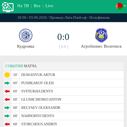
На ТВ
|
Все
|
Live
18:00 / 05.06.2026 / Премьер-Лига Плей-оф - Полуфиналы
0:0
Кудровка
Агробизнес Волочиск
[ 0:0 ]
СОБЫТИЯ
МАТЧА
30'
DUMANYUK ARTUR
60'
PUSHKAROV OLEH
60'
SVITIUKHA DENYS
68'
GLUSHCHENKO ANTON
68'
BELYAEV OLEKSANDR
68'
NAHNOINYI DENYS
68'
STORCHOUS ANDRIY